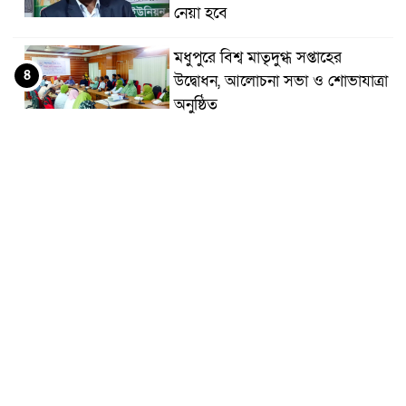
নেয়া হবে
মধুপুরে বিশ্ব মাতৃদুগ্ধ সপ্তাহের
৪
উদ্বোধন, আলোচনা সভা ও শোভাযাত্রা
অনুষ্ঠিত
মধুপুরে বিএনপি নেতার মাকে গলা
৫
কেটে হত্যা
মধুপুরে বাস-ট্রাকের মুখোমুখি সংঘর্ষে
৬
নিহত ৩, আহত ২০-২৫
আইসিটি বিভাগের জুলাই মাসের
৭
এডিপি পর্যালোচনা সভা অনুষ্ঠিত
গুজবে কান নয়, তথ্য যাচাই করে