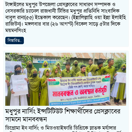
টাঙ্গাইলের মধুপুর উপজেলা প্রেসক্লাবের সাধারণ সম্পাদক ও
বেসরকারি চ্যানেল রাজধানী টিভির মধুপুর প্রতিনিধি সাংবাদিক
বাবুল রানা(৫৫) ইন্তেকাল করেছেন। (ইন্নালিল্লাহি ওয়া ইন্না ইলাইহি
রাজিউন)। মঙ্গলবার বার (২৬ আগস্ট) বিকেল সাড়ে ৫টার দিকে
ময়মনসিংহ
বিস্তারিত..
মধুপুর নার্সিং ইন্সটিটিউট শিক্ষার্থীদের প্রেসক্লাবের
সামনে মানববন্ধন
ডিপ্লোমা ইন নার্সিং ও মিডওয়াইফারি ডিগ্রিকে স্নাতক মর্যাদার