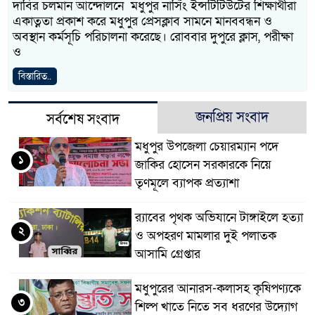
দাবির চলমান আন্দোলনে মধুপুর নার্সিং ইন্সটিটিউটের শিক্ষার্থীরা
একাত্নতা প্রকাশ করে মধুপুর প্রেসক্লাব সামনে মানববন্ধন ও
অবস্থান কর্মসূচি পরিচালনা করেছে। রোববার দুপুরে ক্লাস, পরীক্ষা
ও
বিস্তারিত..
জনপ্রিয় সংবাদ
সর্বশেষ সংবাদ
মধুপুর উপজেলা চেয়ারম্যান পদে
১
জাকির হোসেন সরকারকে নিয়ে
তৃণমূলে ব্যাপক প্রত্যাশা
র‌্যাবের পৃথক অভিযানে টাঙ্গাইলে হত্যা
২
ও অপহরণ মামলার দুই পলাতক
আসামি গ্রেপ্তার
মধুপুরের আনারস-কলাসহ কৃষিপণ্যকে
৩
শিল্প খাতে নিতে সব ধরণের উদ্যোগ