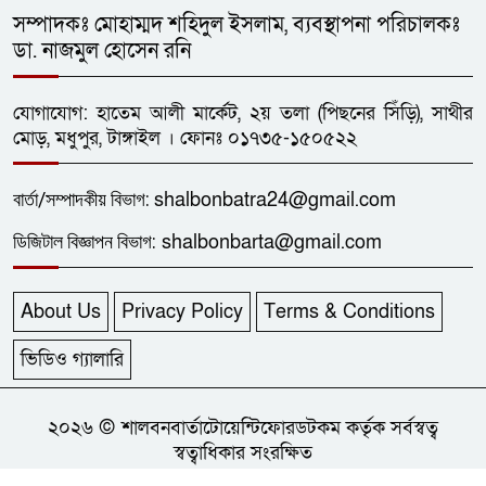
সম্পাদকঃ মোহাম্মদ শহিদুল ইসলাম, ব্যবস্থাপনা পরিচালকঃ
জেলা প্রশাসক গোল্ডকাপ ফুটবল
১২
ডা. নাজমুল হোসেন রনি
টুর্নামেন্টে ধনবাড়ী-গোপালপুরের লড়াই
গোলশূন্য
যোগাযোগ: হাতেম আলী মার্কেট, ২য় তলা (পিছনের সিঁড়ি), সাথীর
ধনবাড়ীতে এইচএসসি শিক্ষার্থীর
মোড়, মধুপুর, টাঙ্গাইল । ফোনঃ ০১৭৩৫-১৫০৫২২
১৩
ফাঁসিতে ঝুলে আত্মহত্যা
বার্তা/
সম্পাদকীয়
বিভাগ:
shalbonbatra24@gmail.com
ছাত্রদলের নেতা আল-আমিনের
ডিজিটাল বিজ্ঞাপন বিভাগ:
shalbonbarta@gmail.com
১৪
প্লাটিলেট সহ ৯১তম রক্তদান
About Us
Privacy Policy
Terms & Conditions
ধনবাড়ীতে কৃষকদের মাঝে বিনামূল্যে
১৫
গাছের চারা, খুটি ও জৈব সার বিতরণ
ভিডিও গ্যালারি
একাধিক পত্রিকা না পড়লে যাঁর কাছে
২০২৬ © শালবনবার্তাটোয়েন্টিফোরডটকম কর্তৃক সর্বস্বত্ব
১৬
স্বত্বাধিকার সংরক্ষিত
দিনটি ছিল অর্থহীন