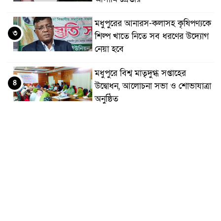
মধুপুরের আনারস-কলাসহ কৃষিপণ্যকে
৩
শিল্প খাতে নিতে সব ধরণের উদ্যোগ
নেয়া হবে
মধুপুরে বিশ্ব মাতৃদুগ্ধ সপ্তাহের
৪
উদ্বোধন, আলোচনা সভা ও শোভাযাত্রা
অনুষ্ঠিত
মধুপুরে বিএনপি নেতার মাকে গলা
৫
কেটে হত্যা
মধুপুরে বাস-ট্রাকের মুখোমুখি সংঘর্ষে
৬
নিহত ৩, আহত ২০-২৫
আইসিটি বিভাগের জুলাই মাসের
৭