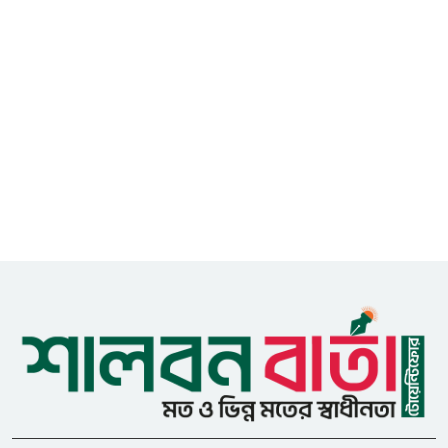
এডিপি পর্যালোচনা সভা অনুষ্ঠিত
গুজবে কান নয়, তথ্য যাচাই করে
৮
সংবাদ প্রকাশ করুন — ফকির মাহবুব
আনাম
সাইবার সুরক্ষা আইন সংশোধনের
৯
খসড়া চূড়ান্তে আরও এক দফা
বৈঠকের সিদ্ধান্ত
মধুপুরকে শান্তি, শৃঙ্খলা ও উন্নয়নের
১০
উপজেলায় রূপ দিতে সবার
সহযোগিতা চাইলেন সাইফুল ইসলাম
ধনবাড়ীতে এইচএসসি পরীক্ষার্থীর
১১
মৃত্যুর ঘটনায় প্রেমিকের শাস্তির
দাবিতে মানববন্ধন