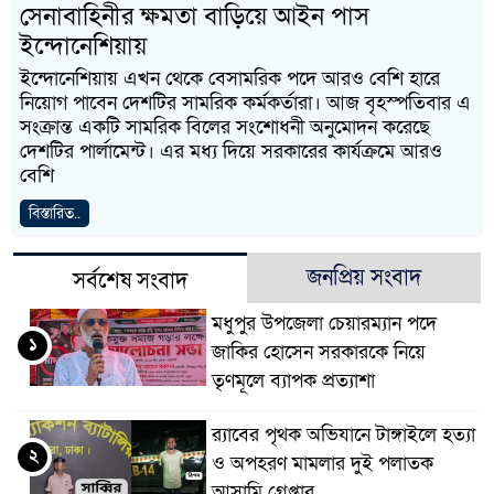
সেনাবাহিনীর ক্ষমতা বাড়িয়ে আইন পাস
ইন্দোনেশিয়ায়
ইন্দোনেশিয়ায় এখন থেকে বেসামরিক পদে আরও বেশি হারে
নিয়োগ পাবেন দেশটির সামরিক কর্মকর্তারা। আজ বৃহস্পতিবার এ
সংক্রান্ত একটি সামরিক বিলের সংশোধনী অনুমোদন করেছে
দেশটির পার্লামেন্ট। এর মধ্য দিয়ে সরকারের কার্যক্রমে আরও
বেশি
বিস্তারিত..
জনপ্রিয় সংবাদ
সর্বশেষ সংবাদ
মধুপুর উপজেলা চেয়ারম্যান পদে
১
জাকির হোসেন সরকারকে নিয়ে
তৃণমূলে ব্যাপক প্রত্যাশা
র‌্যাবের পৃথক অভিযানে টাঙ্গাইলে হত্যা
২
ও অপহরণ মামলার দুই পলাতক
আসামি গ্রেপ্তার