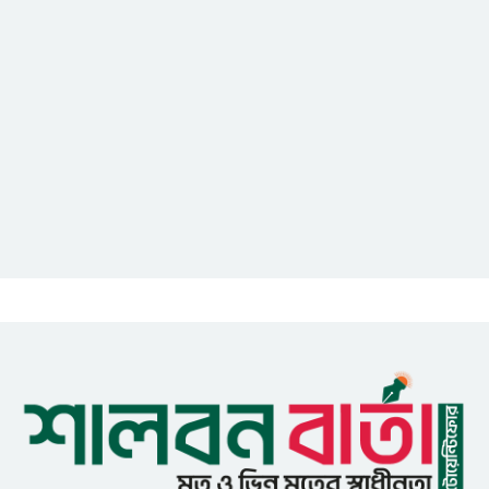
আইসিটি বিভাগের জুলাই মাসের
এডিপি পর্যালোচনা সভা অনুষ্ঠিত
গুজবে কান নয়, তথ্য যাচাই করে
সংবাদ প্রকাশ করুন — ফকির মাহবুব
আনাম
সাইবার সুরক্ষা আইন সংশোধনের
খসড়া চূড়ান্তে আরও এক দফা
বৈঠকের সিদ্ধান্ত
মধুপুরকে শান্তি, শৃঙ্খলা ও উন্নয়নের
উপজেলায় রূপ দিতে সবার
সহযোগিতা চাইলেন সাইফুল ইসলাম