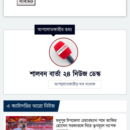
আপলোডকারীর তথ্য
শালবন বার্তা ২৪ নিউজ ডেস্ক
আপলোডকারীর সব সংবাদ
এ ক্যাটাগরির আরো নিউজ
মধুপুর উপজেলা চেয়ারম্যান পদে জাকির
হোসেন সরকারকে নিয়ে তৃণমূলে ব্যাপক