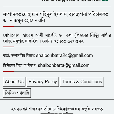
সম্পাদকঃ মোহাম্মদ শহিদুল ইসলাম, ব্যবস্থাপনা পরিচালকঃ
ডা. নাজমুল হোসেন রনি
যোগাযোগ: হাতেম আলী মার্কেট, ২য় তলা (পিছনের সিঁড়ি), সাথীর
মোড়, মধুপুর, টাঙ্গাইল । ফোনঃ ০১৭৩৫-১৫০৫২২
বার্তা/
সম্পাদকীয়
বিভাগ:
shalbonbatra24@gmail.com
ডিজিটাল বিজ্ঞাপন বিভাগ:
shalbonbarta@gmail.com
About Us
Privacy Policy
Terms & Conditions
ভিডিও গ্যালারি
২০২৬ © শালবনবার্তাটোয়েন্টিফোরডটকম কর্তৃক সর্বস্বত্ব