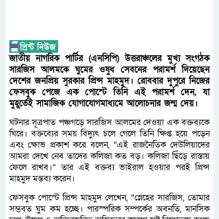
জাতীয় নাগরিক পার্টির (এনসিপি) উত্তরাঞ্চলের মুখ্য সংগঠক
সারজিস আলমকে ঘুমের ওষুধ সেবনের পরামর্শ দিয়েছেন
দেশের জনপ্রিয় সুরকার প্রিন্স মাহমুদ। রোববার দুপুরে নিজের
ফেসবুক পেজে এক পোস্টে তিনি এই পরামর্শ দেন, যা
মুহূর্তেই সামাজিক যোগাযোগমাধ্যমে আলোচনার জন্ম দেয়।
ঘটনার সূত্রপাত পঞ্চগড়ে সারজিস আলমের দেওয়া এক বক্তব্যকে
ঘিরে। বক্তব্যের সময় বিদ্যুৎ চলে গেলে তিনি ক্ষিপ্ত হয়ে পড়েন
এবং ক্ষোভ প্রকাশ করে বলেন, “এই রাজনৈতিক দেউলিয়াদের
আমরা দেখে নেব তাদের কলিজা কত বড়। কলিজা ছিঁড়ে রাস্তায়
ফেলে রাখব।” তার এই বক্তব্য ভাইরাল হওয়ার পরই প্রিন্স
মাহমুদ মন্তব্য করেন।
ফেসবুক পোস্টে প্রিন্স মাহমুদ লেখেন, “স্নেহের সারজিস, তোমার
সম্ভবত ঘুম কম হচ্ছে। পারস্পরিক সম্পর্কের অবনতি, মানসিক