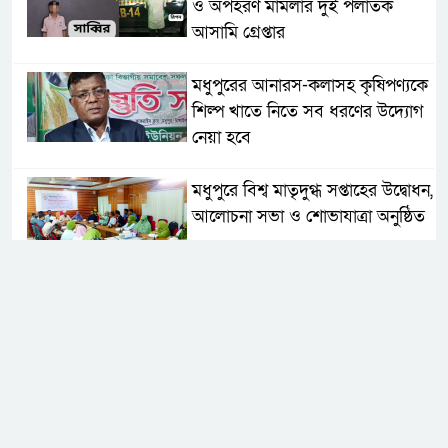
ও অপহরণ মামলার দুই পলাতক
আসামি গ্রেপ্তার
মধুপুরের আনারস-কলাসহ কৃষিপণ্যকে
শিল্প খাতে নিতে সব ধরণের উদ্যোগ
নেয়া হবে
মধুপুরে বিশ্ব মাতৃদুগ্ধ সপ্তাহের উদ্বোধন,
আলোচনা সভা ও শোভাযাত্রা অনুষ্ঠিত
মধুপুরে বিএনপি নেতার মাকে গলা
কেটে হত্যা
মধুপুরে বাস-ট্রাকের মুখোমুখি সংঘর্ষে
নিহত ৩, আহত ২০-২৫