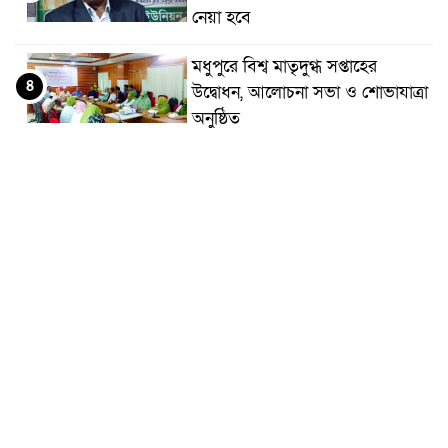
নেয়া হবে
মধুপুরে বিশ্ব মাতৃদুগ্ধ সপ্তাহের
৪
উদ্বোধন, আলোচনা সভা ও শোভাযাত্রা
অনুষ্ঠিত
মধুপুরে বিএনপি নেতার মাকে গলা
৫
কেটে হত্যা
মধুপুরে বাস-ট্রাকের মুখোমুখি সংঘর্ষে
৬
নিহত ৩, আহত ২০-২৫
আইসিটি বিভাগের জুলাই মাসের
৭
এডিপি পর্যালোচনা সভা অনুষ্ঠিত
গুজবে কান নয়, তথ্য যাচাই করে