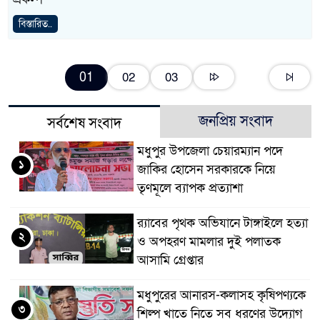
বিস্তারিত..
01
02
03
জনপ্রিয় সংবাদ
সর্বশেষ সংবাদ
মধুপুর উপজেলা চেয়ারম্যান পদে
১
জাকির হোসেন সরকারকে নিয়ে
তৃণমূলে ব্যাপক প্রত্যাশা
র‌্যাবের পৃথক অভিযানে টাঙ্গাইলে হত্যা
২
ও অপহরণ মামলার দুই পলাতক
আসামি গ্রেপ্তার
মধুপুরের আনারস-কলাসহ কৃষিপণ্যকে
৩
শিল্প খাতে নিতে সব ধরণের উদ্যোগ