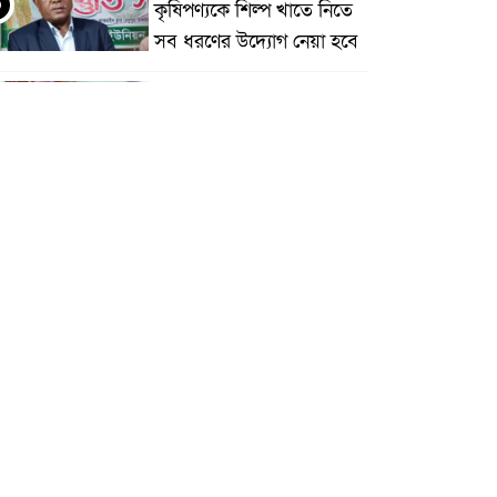
৩
কৃষিপণ্যকে শিল্প খাতে নিতে
সব ধরণের উদ্যোগ নেয়া হবে
মধুপুরে বিশ্ব মাতৃদুগ্ধ সপ্তাহের
উদ্বোধন, আলোচনা সভা ও
শোভাযাত্রা অনুষ্ঠিত
মধুপুরে বিএনপি নেতার মাকে
৫
গলা কেটে হত্যা
মধুপুরে বাস-ট্রাকের মুখোমুখি
৬
সংঘর্ষে নিহত ৩, আহত
২০-২৫
আইসিটি বিভাগের জুলাই
মাসের এডিপি পর্যালোচনা