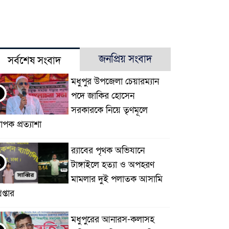
জনপ্রিয় সংবাদ
সর্বশেষ সংবাদ
মধুপুর উপজেলা চেয়ারম্যান
পদে জাকির হোসেন
সরকারকে নিয়ে তৃণমূলে
যাপক প্রত্যাশা
র‌্যাবের পৃথক অভিযানে
২
টাঙ্গাইলে হত্যা ও অপহরণ
মামলার দুই পলাতক আসামি
েপ্তার
মধুপুরের আনারস-কলাসহ