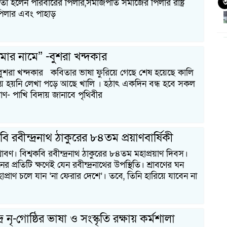
পিতা হলেন পরিবারের পিলার,সমাজপতি সমাজের পিলার রাষ্ট্র
ের পিলার এবং পাহাড়
ার নামে” -বুশরা খন্দকার
৪
ুশরা খন্দকার কবিতার ভাষা ফুরিয়ে গেছে শেষ হয়েছে কালি
য় হয়নি লেখা পড়ে আছে খালি । হঠাৎ একদিন বন্ধ হবে সকল
্রাণ- পাখি বিদায় জানাবে পৃথিবীর
ি রবীন্দ্রনাথ ঠাকুরের ৮৪তম প্রয়াণবার্ষিকী
াবণ। বিশ্বকবি রবীন্দ্রনাথ ঠাকুরের ৮৪তম মহাপ্রয়াণ দিবস।
র প্রতিটি ক্ষণেই যেন রবীন্দ্রনাথের উপস্থিতি। শ্রাবণের ঘন
প্রাণ চলে যান ‘না ফেরার দেশে’। তবে, তিনি হারিয়ে যাবেন না
৭
দ্র নৃ-গোষ্ঠির ভাষা ও সংস্কৃতি রক্ষায় কর্মশালা