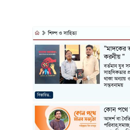
শিল্প ও সাহিত্য
”মাদকের 
করনীয় “
বর্তমান যুব 
সাহসিকতার প্র
থাকা অন্যায় ও
সম্ভবনাময়
বিস্তারিত..
কোন পথে 
আদর্শ বা নৈতি
পরিবার,সমাজ,রা