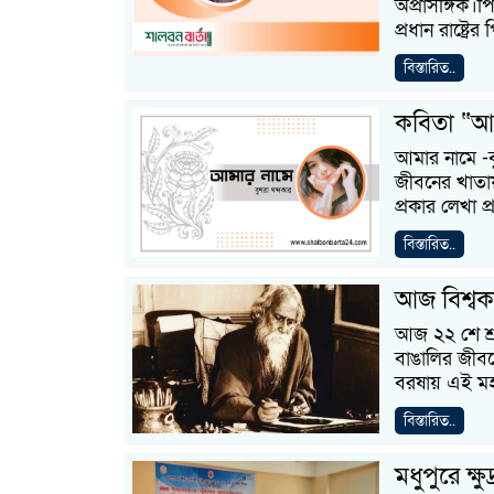
অপ্রাসঙ্গিক।
প্রধান রাষ্ট্র
বিস্তারিত..
কবিতা “আম
আমার নামে -ব
জীবনের খাতা
প্রকার লেখা প
বিস্তারিত..
আজ বিশ্বকব
আজ ২২ শে শ্র
বাঙালির জীবনে
বরষায় এই মহা
বিস্তারিত..
মধুপুরে ক্ষু