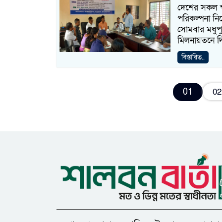
দেশের সকল ক্ষু
পরিকল্পনা নিয়
সোমবার মধুপু
মিলনায়তনে দ
বিস্তারিত..
01
02