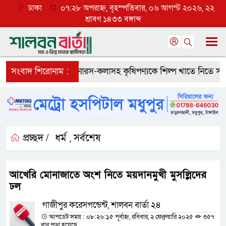
ঢাকা
০৭:২৮ অপরাহ্ন, বৃহস্পতিবার, ০৬ আগস্ট ২০২৬, ২২
শ্রাবণ ১৪৩৩ বঙ্গাব্দ
্তার
সংবাদ শিরোনাম :
মধুপুরের আনারস-কলাসহ কৃষিপণ্যকে শিল্প খাতে নিতে সব ধরণ
প্রচ্ছদ /
ধর্ম
সর্বশেষ
,
আখেরি মোনাজাতে অংশ নিতে ময়দানমুখী মুসল্লিদের
ঢল
গাজীপুর করেসপন্ডেন্ট, শালবন বার্তা ২৪
আপডেট সময় : ০৮:২৬:১৫ পূর্বাহ্ন, রবিবার, ২ ফেব্রুয়ারি ২০২৫
৩৫৭
বার পড়া হয়েছে