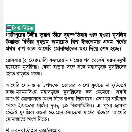
গাজীপুরের টঙ্গীর তুরাগ তীরে বৃহস্পতিবার শুরু হওয়া মুসলিম
উম্মাহর দ্বিতীয় বৃহত্তম জমায়েত বিশ্ব ইজতেমার প্রথম পর্বের
প্রথম ধাপ আজ আখেরি মোনাজাতের মধ্য দিয়ে শেষ হচ্ছে।
রোববার (২ ফেব্রুয়ারি) ফজরের নামাজের পর থেকেই ময়দানমুখী
হয়েছেন মুসল্লিরা। বেলা বাড়ার সঙ্গে সঙ্গে মহাসড়কে মুসল্লিদের
স্রোত বাড়তে থাকে।
আখেরি মোনাজাত উপলক্ষ্যে ভোরের আলো ফুটতে না ফুটতেই
ঢাকা-ময়মনসিংহ মহাসড়কে মুসল্লিদের ঢল নেমেছে। সবাই
আখেরি মোনাজাতে অংশ নিতে রওনা দিয়েছেন। ভোগড়া বাইপাস
থেকে ইজতেমা মাঠের দূরত্ব ১০ কিলোমিটার। এ পুরো জায়গা
হেঁটেই মুসল্লিরা রওনা হয়েছেন ইজতেমা মাঠের উদ্দেশে আখেরি
মোনাজাতে অংশ নিতে।
শালবনবার্তা২৪.কম/এআর