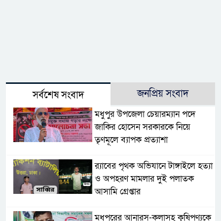
জনপ্রিয় সংবাদ
সর্বশেষ সংবাদ
মধুপুর উপজেলা চেয়ারম্যান পদে
জাকির হোসেন সরকারকে নিয়ে
তৃণমূলে ব্যাপক প্রত্যাশা
র‌্যাবের পৃথক অভিযানে টাঙ্গাইলে হত্যা
ও অপহরণ মামলার দুই পলাতক
আসামি গ্রেপ্তার
মধুপুরের আনারস-কলাসহ কৃষিপণ্যকে