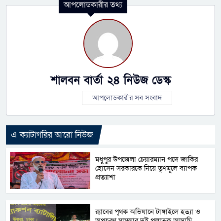
আপলোডকারীর তথ্য
শালবন বার্তা ২৪ নিউজ ডেস্ক
আপলোডকারীর সব সংবাদ
এ ক্যাটাগরির আরো নিউজ
মধুপুর উপজেলা চেয়ারম্যান পদে জাকির
হোসেন সরকারকে নিয়ে তৃণমূলে ব্যাপক
প্রত্যাশা
র‌্যাবের পৃথক অভিযানে টাঙ্গাইলে হত্যা ও
অপহরণ মামলার দুই পলাতক আসামি