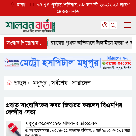
ঢাকা
০৪:৫৪ পূর্বাহ্ন, শনিবার, ০৮ আগস্ট ২০২৬, ২৩ শ্রাবণ
১৪৩৩ বঙ্গাব্দ
 ব্যাপক প্রত্যাশা
সংবাদ শিরোনাম :
র‌্যাবের পৃথক অভিযানে টাঙ্গাইলে হত্যা ও অপহর
প্রচ্ছদ /
মধুপুর
সর্বশেষ
সারাদেশ
,
,
প্রয়াত সাংবাদিকের কবর জিয়ারত করলেন বিএনপির
কেন্দ্রীয় নেতা
মধুপুর করেসপন্ডেন্ট শালবনবার্তা২৪.কম
আপডেট সময় : ০৫:২৮:১১ অপরাহ্ন, রবিবার, ৯ মার্চ ২০২৫
৫০৪ বার
পড়া হয়েছে