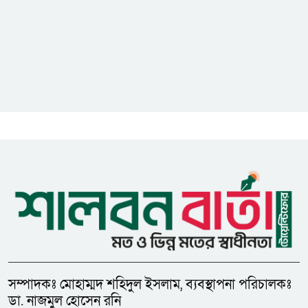
গুজবে কান নয়, তথ্য যাচাই করে
সংবাদ প্রকাশ করুন — ফকির মাহবুব
আনাম
সাইবার সুরক্ষা আইন সংশোধনের
খসড়া চূড়ান্তে আরও এক দফা
বৈঠকের সিদ্ধান্ত
মধুপুরকে শান্তি, শৃঙ্খলা ও উন্নয়নের
উপজেলায় রূপ দিতে সবার
সহযোগিতা চাইলেন সাইফুল ইসলাম
সম্পাদকঃ মোহাম্মদ শহিদুল ইসলাম, ব্যবস্থাপনা পরিচালকঃ
ডা. নাজমুল হোসেন রনি