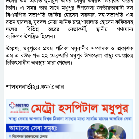
দলের কর্মী প্রযাত হুমায়ুন কবির লেবুর কবরও জিয়ারত করেন
তিনি। এ সময় তার সাথে মধুপুর উপজেলা জাতীয়তাবাদী দল
বিএনপি’র সভাপতি জাকির হোসেন সরকার, সহ-সভাপতি এম
রতন হায়দার, যুবদল নেতা মানিক চন্দ্র,শাহাদাত হোসেন ফকিরসহ
দলের বিভিন্ন স্তরের নেতাকর্মী, স্থানীয় গণ্যমান্য
ব্যক্তিগণ উপস্থিত ছিলেন।
উল্লেখ্য, মধুপুরের প্রথম পত্রিকা মধুবানীর সম্পাদক ও প্রকাশক
এম এ রউফ গত ২২ ফেব্রুয়ারি মধুপুর উপজেলা স্বাস্থ্য কমপ্লেক্সে
চিকিৎসাধীন অবস্থায় মারা গেছেন।
শালবনবার্তা২৪.কম/এআর