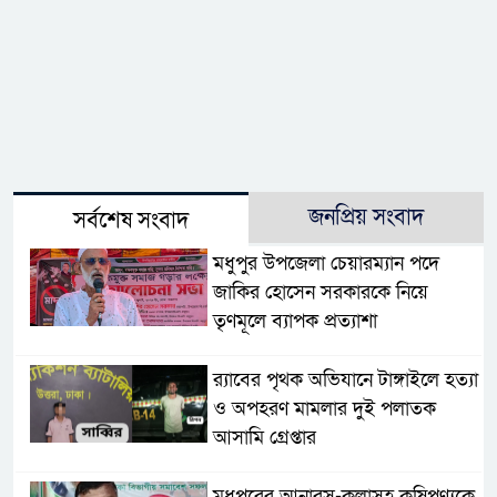
জনপ্রিয় সংবাদ
সর্বশেষ সংবাদ
মধুপুর উপজেলা চেয়ারম্যান পদে
জাকির হোসেন সরকারকে নিয়ে
তৃণমূলে ব্যাপক প্রত্যাশা
র‌্যাবের পৃথক অভিযানে টাঙ্গাইলে হত্যা
ও অপহরণ মামলার দুই পলাতক
আসামি গ্রেপ্তার
মধুপুরের আনারস-কলাসহ কৃষিপণ্যকে