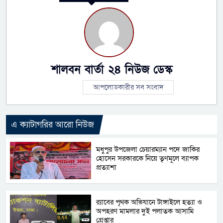
শালবন বার্তা ২৪ নিউজ ডেস্ক
আপলোডকারীর সব সংবাদ
এ ক্যাটাগরির আরো নিউজ
মধুপুর উপজেলা চেয়ারম্যান পদে জাকির
হোসেন সরকারকে নিয়ে তৃণমূলে ব্যাপক
প্রত্যাশা
র‌্যাবের পৃথক অভিযানে টাঙ্গাইলে হত্যা ও
অপহরণ মামলার দুই পলাতক আসামি
গ্রেপ্তার