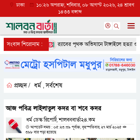
ঢাকা
১০:২৬ অপরাহ্ন, শনিবার, ০৮ আগস্ট ২০২৬, ২৪ শ্রাবণ
১৪৩৩ বঙ্গাব্দ
লে ব্যাপক প্রত্যাশা
সংবাদ শিরোনাম :
র‌্যাবের পৃথক অভিযানে টাঙ্গাইলে হত্যা ও অপ
প্রচ্ছদ /
ধর্ম
সর্বশেষ
,
আজ পবিত্র লাইলাতুল কদর বা শবে কদর
ধর্ম ডেস্ক রিপোর্ট, শালবনবার্তা২৪.কম
আপডেট সময় : ০৫:২৩:৩৯ পূর্বাহ্ন, বৃহস্পতিবার, ২৭ মার্চ ২০২৫
৩৯৮ বার পড়া হয়েছে