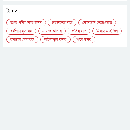
ট্যাগস :
আজ পবিত্র শবে কদর
ইবাদতের রাত
কোরআন তেলাওয়াত
ধর্মপ্রান মুসলিম
নামাজ আদায়
পবিত্র রাত
মিলাদ মাহফিল
রমজান মোবারক
লাইলাতুল কদর
শবে কদর