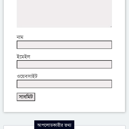
নাম
ইমেইল
ওয়েবসাইট
আপলোডকারীর তথ্য