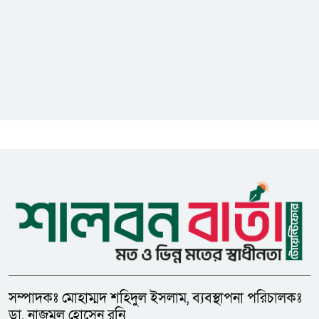
গুজবে কান নয়, তথ্য যাচাই করে
সংবাদ প্রকাশ করুন — ফকির মাহবুব
আনাম
সাইবার সুরক্ষা আইন সংশোধনের
খসড়া চূড়ান্তে আরও এক দফা
বৈঠকের সিদ্ধান্ত
মধুপুরকে শান্তি, শৃঙ্খলা ও উন্নয়নের
উপজেলায় রূপ দিতে সবার
সহযোগিতা চাইলেন সাইফুল ইসলাম
সম্পাদকঃ মোহাম্মদ শহিদুল ইসলাম, ব্যবস্থাপনা পরিচালকঃ
ডা. নাজমুল হোসেন রনি