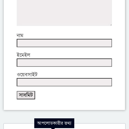
নাম
ইমেইল
ওয়েবসাইট
আপলোডকারীর তথ্য