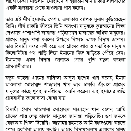
পাঁচশ টাকা। মাওলানা মোহাম্মদ শাহজাহান খান ঢাকার লালবাগের
একটি মাদরাসা থেকে মাওলানা পাস করেন।
তার এই দীর্ঘ ইমামতি পেশায় এলাকায় ব্যাপক সুনাম কুড়িয়েছেন
তিনি। দীর্ঘ চাকরি জীবনে তিনি অসংখ্য মানুষকে কুরআনের শিক্ষা
দেওয়ার পাশাপাশি জানাজা পড়িয়েছেন হাজারের অধিক মানুষের।
গ্রামের মানুষ নানা ধরনের উপহার দিয়েও তাকে বিদায় জানান।
তার বিদায়ী সফর সঙ্গী হয়ে এই গ্রামের প্রায় ৩ শতাধিক মানুষ ৭
কিলোমিটার পথ পাড়ি দিয়ে ইমামের নিজ বাড়িতে পৌঁছে দেন।
ইমামকে এমন বিদায় জানাতে পেরে খুশি নতুন কহেলা
গ্রামবাসীরাও।
নতুন কহেলা গ্রামের বাসিন্দা আবুল হাশেম খান বলেন, ইমান
মাওলানা মোহাম্মদ শাজাহান খান তার চাকরি জীবনে গ্রামের
মানুষের কাছে খুবই জনপ্রিয়তা অর্জন করেন। এই ইমামের প্রতি
গ্রামবাসীর ভালোবাসা বোঝা যায়।
বিদায়ী ইমাম মাওলানা মোহাম্মদ শাজাহান খান বলেন, আমি
গ্রামের প্রায় দেড় হাজার মানুষের জানাজা পড়িয়েছি। ৬শ জনকে
কোরআন শিক্ষা দিয়েছি। আল্লাহর রহমতে আমি কাজগুলো করতে
পেরে শুকরিয়া আদায় করছি। আমার বিদায়বেলায় এলাকার মানুষ