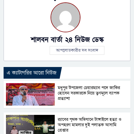
শালবন বার্তা ২৪ নিউজ ডেস্ক
আপলোডকারীর সব সংবাদ
এ ক্যাটাগরির আরো নিউজ
মধুপুর উপজেলা চেয়ারম্যান পদে জাকির
হোসেন সরকারকে নিয়ে তৃণমূলে ব্যাপক
প্রত্যাশা
র‌্যাবের পৃথক অভিযানে টাঙ্গাইলে হত্যা ও
অপহরণ মামলার দুই পলাতক আসামি
গ্রেপ্তার