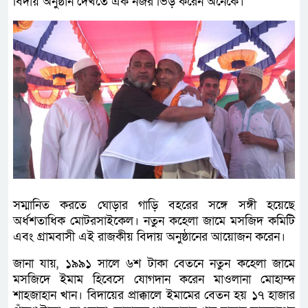
বিদায় অনুষ্ঠান দেখতে এক নজর ভিড় করেন অনেকে।
সম্মানিত করতে ঘোড়ার গাড়ি বহরের সঙ্গে সঙ্গী হয়েছে
অর্ধশতাধিক মোটরসাইকেল। নতুন কহেলা জামে মসজিদ কমিটি
এবং গ্রামবাসী এই রাজকীয় বিদায় অনুষ্ঠানের আয়োজন করেন।
জানা যায়, ১৯৯১ সালে ৬শ টাকা বেতনে নতুন কহেলা জামে
মসজিদে ইমাম হিবেসে যোগদান করেন মাওলানা মোহাম্দ
শাহজাহান খান। বিদায়ের প্রাক্কালে ইমামের বেতন হয় ১৭ হাজার