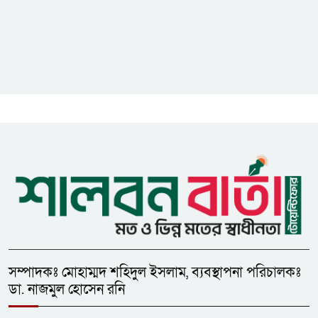
সংবাদ প্রকাশ করুন — ফকির মাহবুব
আনাম
সাইবার সুরক্ষা আইন সংশোধনের
খসড়া চূড়ান্তে আরও এক দফা
বৈঠকের সিদ্ধান্ত
মধুপুরকে শান্তি, শৃঙ্খলা ও উন্নয়নের
উপজেলায় রূপ দিতে সবার
সহযোগিতা চাইলেন সাইফুল ইসলাম
সম্পাদকঃ মোহাম্মদ শহিদুল ইসলাম, ব্যবস্থাপনা পরিচালকঃ
ডা. নাজমুল হোসেন রনি