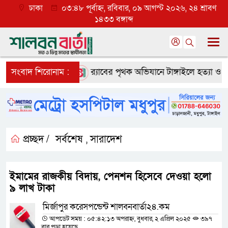
ঢাকা
০৩:৪৮ পূর্বাহ্ন, রবিবার, ০৯ আগস্ট ২০২৬, ২৪ শ্রাবণ
১৪৩৩ বঙ্গাব্দ
 ব্যাপক প্রত্যাশা
সংবাদ শিরোনাম :
র‌্যাবের পৃথক অভিযানে টাঙ্গাইলে হত্যা ও অপহর
প্রচ্ছদ /
সর্বশেষ
সারাদেশ
,
ইমামের রাজকীয় বিদায়, পেনশন হিসেবে দেওয়া হলো
৯ লাখ টাকা
মির্জাপুর করেসপন্ডেন্ট শালবনবার্তা২৪.কম
আপডেট সময় : ০৫:৪২:১৩ অপরাহ্ন, বুধবার, ২ এপ্রিল ২০২৫
৩৯৭
বার পড়া হয়েছে