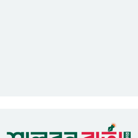
নিহত ৩, আহত ২০-২৫
আইসিটি বিভাগের জুলাই মাসের
এডিপি পর্যালোচনা সভা অনুষ্ঠিত
গুজবে কান নয়, তথ্য যাচাই করে
সংবাদ প্রকাশ করুন — ফকির মাহবুব
আনাম
সাইবার সুরক্ষা আইন সংশোধনের
খসড়া চূড়ান্তে আরও এক দফা
বৈঠকের সিদ্ধান্ত
মধুপুরকে শান্তি, শৃঙ্খলা ও উন্নয়নের
উপজেলায় রূপ দিতে সবার
সহযোগিতা চাইলেন সাইফুল ইসলাম