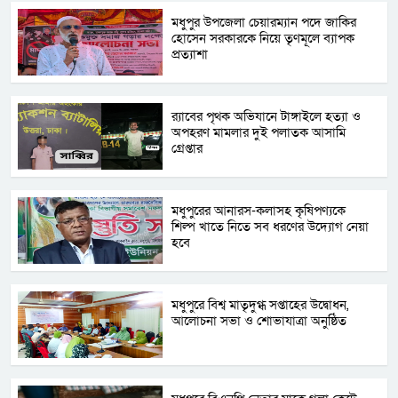
মধুপুর উপজেলা চেয়ারম্যান পদে জাকির
হোসেন সরকারকে নিয়ে তৃণমূলে ব্যাপক
প্রত্যাশা
র‌্যাবের পৃথক অভিযানে টাঙ্গাইলে হত্যা ও
অপহরণ মামলার দুই পলাতক আসামি
গ্রেপ্তার
মধুপুরের আনারস-কলাসহ কৃষিপণ্যকে
শিল্প খাতে নিতে সব ধরণের উদ্যোগ নেয়া
হবে
মধুপুরে বিশ্ব মাতৃদুগ্ধ সপ্তাহের উদ্বোধন,
আলোচনা সভা ও শোভাযাত্রা অনুষ্ঠিত