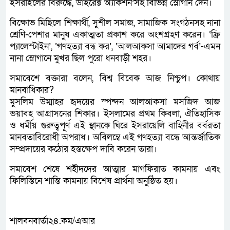
ইসরাইলের বিরুদ্ধে, ডাইরেক্ট অ্যাকশন’সহ বিভিন্ন স্লোগান দেন।
বিক্ষোভ মিছিলে শিক্ষার্থী, সুশীল সমাজ, সামাজিক সংগঠনসহ নানা
শ্রেণি-পেশার মানুষ একাত্মতা প্রকাশ করে অংশগ্রহণ করেন। ‘ফ্রি
প্যালেস্টাইন’, ‘গণহত্যা বন্ধ কর’, ‘আলআকসা আমাদের গর্ব’-এমন
নানা স্লোগানে মুখর ছিল পুরো ধনবাড়ী শহর।
সমাবেশে বক্তারা বলেন, বিশ্ব বিবেক আজ নিশ্চুপ। কোথায়
মানবাধিকার?
মুসলিম উম্মাহর হৃদয়ের স্পন্দন আলআকসা মসজিদ আজ
ভয়াবহ আগ্রাসনের শিকার। ইসলামের প্রথম কিবলা, ঐতিহাসিক
ও ধর্মীয় গুরুত্বপূর্ণ এই স্থানকে ঘিরে ইসরায়েলি বাহিনীর বর্বরতা
মানবতাবিরোধী অপরাধ। অবিলম্বে এই গণহত্যা বন্ধে আন্তর্জাতিক
সম্প্রদায়ের কঠোর হস্তক্ষেপ দাবি করেন তারা।
সমাবেশ শেষে শহীদদের আত্মার মাগফিরাত কামনায় এবং
ফিলিস্তিনে শান্তি কামনায় বিশেষ প্রার্থনা অনুষ্ঠিত হয়।
শালবনবার্তা২৪.কম/এআর