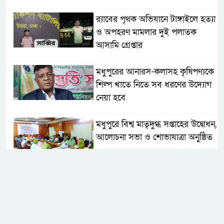
র‌্যাবের পৃথক অভিযানে টাঙ্গাইলে হত্যা
ও অপহরণ মামলার দুই পলাতক
আসামি গ্রেপ্তার
মধুপুরের আনারস-কলাসহ কৃষিপণ্যকে
শিল্প খাতে নিতে সব ধরণের উদ্যোগ
নেয়া হবে
মধুপুরে বিশ্ব মাতৃদুগ্ধ সপ্তাহের উদ্বোধন,
আলোচনা সভা ও শোভাযাত্রা অনুষ্ঠিত
মধুপুরে বিএনপি নেতার মাকে গলা
কেটে হত্যা
মধুপুরে বাস-ট্রাকের মুখোমুখি সংঘর্ষে