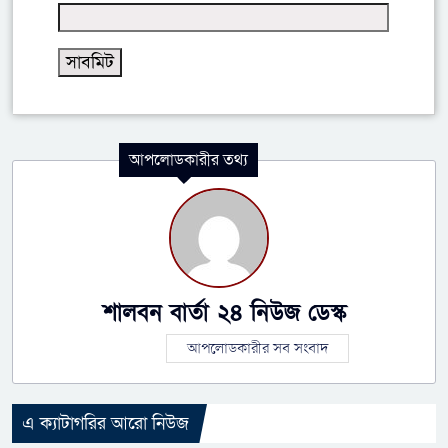
আপলোডকারীর তথ্য
শালবন বার্তা ২৪ নিউজ ডেস্ক
আপলোডকারীর সব সংবাদ
এ ক্যাটাগরির আরো নিউজ