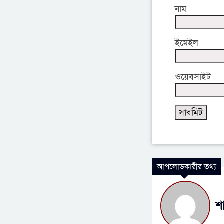
নাম
ইমেইল
ওয়েবসাইট
আপলোডকারীর তথ্য
শ