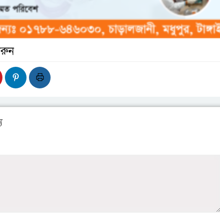
রুন
য