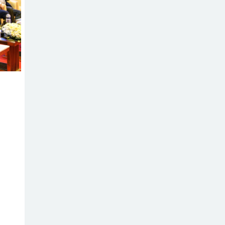
মধুপুরে বিশ্ব মাতৃদুগ্ধ
সপ্তাহের উদ্বোধন,
আলোচনা সভা ও
শোভাযাত্রা অনুষ্ঠিত
মধুপুরে বিএনপি
নেতার মাকে গলা
কেটে হত্যা
মধুপুরে বাস-ট্রাকের
মুখোমুখি সংঘর্ষে
নিহত ৩, আহত
২০-২৫
আইসিটি বিভাগের