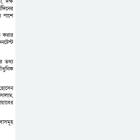
, দক্ষ
উপজেলায় রূপ দিতে
্ঘদিনের
সবার সহযোগিতা চাইলেন সাইফুল
র পাশে
ইসলাম
িত করার
নটেন্ট
র তথ্য
াধুনিক
 হোসেন
সালাম,
োয়াবের
েবাসমূহ