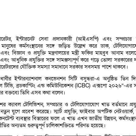
েটর, ইন্টারনেট সেবা প্রদানকারী (আইএসপি) এবং সম্প্রচার সংশ
খো মানুষের কর্মসংস্থানের সঙ্গে জড়িত উল্লেখ করে ডাক, টেলিযোগ
ণালয় এবং বিজ্ঞান ও প্রযুক্তি মন্ত্রণালয়ের মন্ত্রী ফকির মাহবুব আনাম বল
বং আধুনিক প্রযুক্তির সঙ্গে সামঞ্জস্যপূর্ণ করে গড়ে তোলা সরকারের দ
পারেটরদের যৌক্তিক সমস্যা সমাধানে সরকার সবসময় পাশে থাকবে।
জধানীর ইন্টারন্যাশনাল কনভেনশন সিটি বসুন্ধরা-এ অনুষ্ঠিত তিন দিন
যাবল টিভি, ব্রডকাস্টিং এন্ড কমিউনিকেশন (ICBC) এক্সপো ২০২৬”-এর 
িথির বক্তব্যে তিনি এসব কথা বলেন।
দেশের ক্যাবল টেলিভিশন, সম্প্রচার ও টেলিযোগাযোগ খাত বর্তমানে প্রয
 নতুন যুগে প্রবেশ করেছে। স্মার্ট প্রযুক্তি, ফাইবার অপটিক নেটওয়ার্
টেন্ট ব্যবস্থার বিস্তারের ফলে এ খাত এখন জাতীয় উন্নয়ন, কর্মসংস্থ
র্থনীতির অন্যতম গুরুত্বপূর্ণ চালিকাশক্তিতে পরিণত হয়েছে।