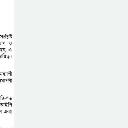
জুলাই মাসের এডিপি
পর্যালোচনা সভা
অনুষ্ঠিত
্লিষ্ট
গুজবে কান নয়, তথ্য
াযোগ ও
যাচাই করে সংবাদ
েছেন, এ
প্রকাশ করুন —
ায়িত্ব।
ফকির মাহবুব আনাম
ব্যাপী
সাইবার সুরক্ষা আইন
সমাপনী
সংশোধনের খসড়া
চূড়ান্তে আরও এক
ুক্তিগত
দফা বৈঠকের সিদ্ধান্ত
ক, আইপি
ান এবং
মধুপুরকে শান্তি,
শৃঙ্খলা ও উন্নয়নের