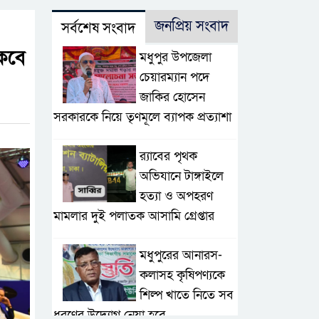
জনপ্রিয় সংবাদ
সর্বশেষ সংবাদ
কবে
মধুপুর উপজেলা
চেয়ারম্যান পদে
জাকির হোসেন
সরকারকে নিয়ে তৃণমূলে ব্যাপক প্রত্যাশা
র‌্যাবের পৃথক
অভিযানে টাঙ্গাইলে
হত্যা ও অপহরণ
মামলার দুই পলাতক আসামি গ্রেপ্তার
মধুপুরের আনারস-
কলাসহ কৃষিপণ্যকে
শিল্প খাতে নিতে সব
ধরণের উদ্যোগ নেয়া হবে