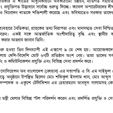
রকার এ খাতের আধুনিকায়নে অবকাঠামো উন্নয়ন, নীতিগত সহায়তা
্রযুক্তিগত উদ্ভাবনে সর্বোচ্চ গুরুত্ব দিচ্ছে। ক্যাবল অপারেটরদের দীর
ও বিনোদন খাতকে শক্তিশালী করেছে এবং ভবিষ্যতেও সরকার তাদে
যুক্তি ব্যবহারে নৈতিকতা, গ্রাহকের তথ্য নিরাপত্তা এবং মানসম্মত সেবা নিশ্চ
রেন। একই সঙ্গে আন্তর্জাতিক অংশীদারিত্ব বৃদ্ধি এবং স্থানীয় ক
করার আহ্বান জানান তিনি।
 শুরু হওয়া তিন দিনব্যাপী এই এক্সপো ৯ মে শেষ হয়। আয়োজকদে
লায় দেশি-বিদেশি মোট ৬৭টি প্রতিষ্ঠান অংশ নেয়। তারা তাদের সর্ব
টিং ও কমিউনিকেশন প্রযুক্তি এবং বিভিন্ন সেবা প্রদর্শন করে।
সোসিয়েশন অব বাংলাদেশ (কোয়াব) এর সভাপতি এ বি এম সাইফুল
ে অনুষ্ঠানে উপস্থিত ছিলেন মোঃ শফিকুল ইসলাম খান, মোঃ আব্দুস 
ম্পাদক ও একুশে টেলিভিশন এর চেয়ারম্যান আবদুস সালামসহ ক
 মন্ত্রী মেলার বিভিন্ন স্টল পরিদর্শন করেন এবং প্রদর্শিত প্রযুক্তি ও স