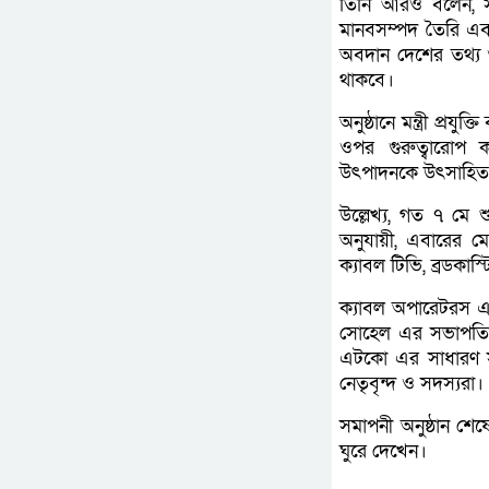
তিনি আরও বলেন, স
মানবসম্পদ তৈরি এবং প
অবদান দেশের তথ্য 
থাকবে।
অনুষ্ঠানে মন্ত্রী প্র
ওপর গুরুত্বারোপ ক
উৎপাদনকে উৎসাহিত 
উল্লেখ্য, গত ৭ মে
অনুযায়ী, এবারের মে
ক্যাবল টিভি, ব্রডকাস্
ক্যাবল অপারেটরস এ
সোহেল এর সভাপতিত্ব
এটকো এর সাধারণ স
নেতৃবৃন্দ ও সদস্যরা।
সমাপনী অনুষ্ঠান শেষে
ঘুরে দেখেন।