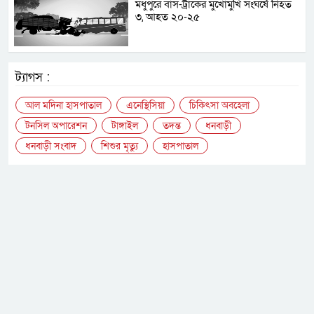
মধুপুরে বাস-ট্রাকের মুখোমুখি সংঘর্ষে নিহত
৩, আহত ২০-২৫
ট্যাগস :
আল মদিনা হাসপাতাল
এনেস্থিসিয়া
চিকিৎসা অবহেলা
টনসিল অপারেশন
টাঙ্গাইল
তদন্ত
ধনবাড়ী
ধনবাড়ী সংবাদ
শিশুর মৃত্যু
হাসপাতাল