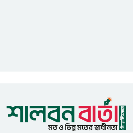
এডিপি পর্যালোচনা সভা অনুষ্ঠিত
গুজবে কান নয়, তথ্য যাচাই করে
সংবাদ প্রকাশ করুন — ফকির মাহবুব
আনাম
সাইবার সুরক্ষা আইন সংশোধনের
খসড়া চূড়ান্তে আরও এক দফা
বৈঠকের সিদ্ধান্ত
মধুপুরকে শান্তি, শৃঙ্খলা ও উন্নয়নের
উপজেলায় রূপ দিতে সবার
সহযোগিতা চাইলেন সাইফুল ইসলাম