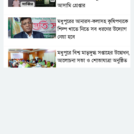
আসামি গ্রেপ্তার
মধুপুরের আনারস-কলাসহ কৃষিপণ্যকে
শিল্প খাতে নিতে সব ধরণের উদ্যোগ
নেয়া হবে
মধুপুরে বিশ্ব মাতৃদুগ্ধ সপ্তাহের উদ্বোধন,
আলোচনা সভা ও শোভাযাত্রা অনুষ্ঠিত
মধুপুরে বিএনপি নেতার মাকে গলা
কেটে হত্যা
মধুপুরে বাস-ট্রাকের মুখোমুখি সংঘর্ষে
নিহত ৩, আহত ২০-২৫
আইসিটি বিভাগের জুলাই মাসের