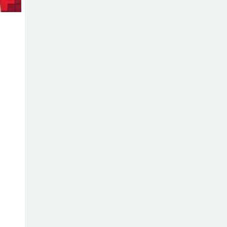
মধুপুরে বিশ্ব মাতৃদুগ্ধ
সপ্তাহের উদ্বোধন,
আলোচনা সভা ও
শোভাযাত্রা অনুষ্ঠিত
মধুপুরে বিএনপি
নেতার মাকে গলা
কেটে হত্যা
মধুপুরে বাস-ট্রাকের
মুখোমুখি সংঘর্ষে
নিহত ৩, আহত
২০-২৫
আইসিটি বিভাগের