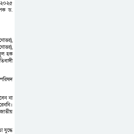
কে ২০২৫
জুলাই মাসের এডিপি
াপক ড.
পর্যালোচনা সভা
অনুষ্ঠিত
গুজবে কান নয়, তথ্য
োত্তর),
ত্তর),
যাচাই করে সংবাদ
বুল হক
প্রকাশ করুন —
তিবাদী
ফকির মাহবুব আনাম
রিপরিষদ
সাইবার সুরক্ষা আইন
সংশোধনের খসড়া
চূড়ান্তে আরও এক
েবেন না
রেননি।
দফা বৈঠকের সিদ্ধান্ত
 জাতীয়
মধুপুরকে শান্তি,
 যুদ্ধে
শৃঙ্খলা ও উন্নয়নের