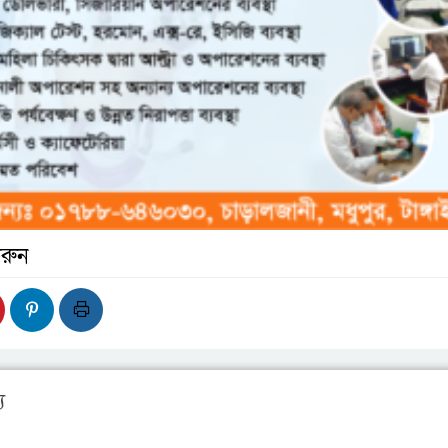
রুন
য