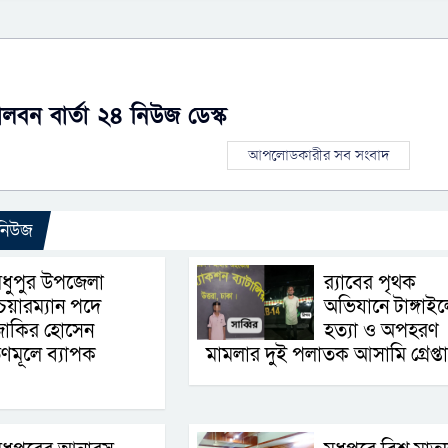
ালবন বার্তা ২৪ নিউজ ডেস্ক
আপলোডকারীর সব সংবাদ
 নিউজ
ধুপুর উপজেলা
র‌্যাবের পৃথক
েয়ারম্যান পদে
অভিযানে টাঙ্গাইল
জাকির হোসেন
হত্যা ও অপহরণ
ণমূলে ব্যাপক
মামলার দুই পলাতক আসামি গ্রেপ্ত