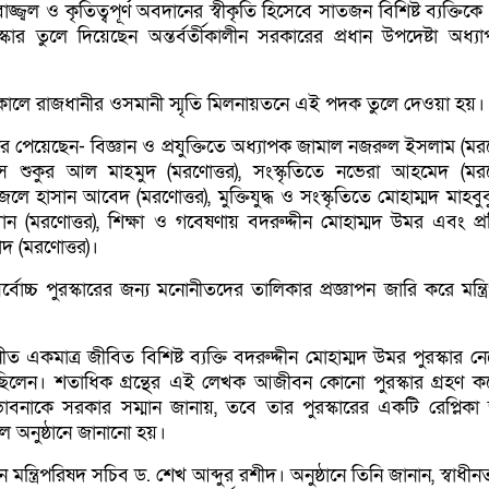
্জ্বল ও কৃতিত্বপূর্ণ অবদানের স্বীকৃতি হিসেবে সাতজন বিশিষ্ট ব্যক্তি
স্কার তুলে দিয়েছেন অন্তর্বর্তীকালীন সরকারের প্রধান উপদেষ্টা অধ্য
) সকালে রাজধানীর ওসমানী স্মৃতি মিলনায়তনে এই পদক তুলে দেওয়া হয়।
কার পেয়েছেন- বিজ্ঞান ও প্রযুক্তিতে অধ্যাপক জামাল নজরুল ইসলাম (মরণ
স শুকুর আল মাহমুদ (মরণোত্তর), সংস্কৃতিতে নভেরা আহমেদ (মরণো
ে হাসান আবেদ (মরণোত্তর), মুক্তিযুদ্ধ ও সংস্কৃতিতে মোহাম্মদ মাহবু
(মরণোত্তর), শিক্ষা ও গবেষণায় বদরুদ্দীন মোহাম্মদ উমর এবং প্র
দ (মরণোত্তর)।
 সর্বোচ্চ পুরস্কারের জন্য মনোনীতদের তালিকার প্রজ্ঞাপন জারি করে মন্ত্
ীত একমাত্র জীবিত বিশিষ্ট ব্যক্তি বদরুদ্দীন মোহাম্মদ উমর পুরস্কার ন
লেন। শতাধিক গ্রন্থের এই লেখক আজীবন কোনো পুরস্কার গ্রহণ ক
াবনাকে সরকার সম্মান জানায়, তবে তার পুরস্কারের একটি রেপ্লিকা
ে অনুষ্ঠানে জানানো হয়।
ন মন্ত্রিপরিষদ সচিব ড. শেখ আব্দুর রশীদ। অনুষ্ঠানে তিনি জানান, স্বাধীনতা