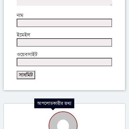
নাম
ইমেইল
ওয়েবসাইট
আপলোডকারীর তথ্য