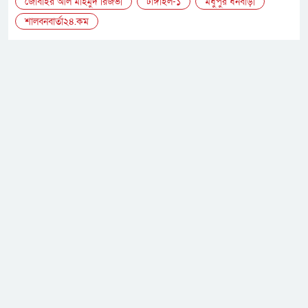
জোবাইর আল মাহমুদ রিজভী
টাঙ্গাইল-১
মধুপুর ধনবাড়ী
শালবনবার্তা২৪.কম