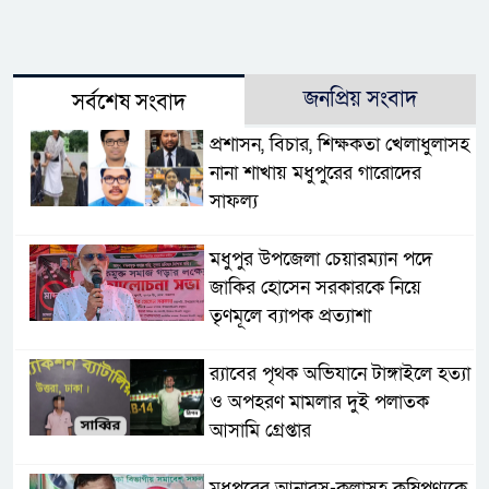
জনপ্রিয় সংবাদ
সর্বশেষ সংবাদ
প্রশাসন, বিচার, শিক্ষকতা খেলাধুলাসহ
নানা শাখায় মধুপুরের গারোদের
সাফল্য
মধুপুর উপজেলা চেয়ারম্যান পদে
জাকির হোসেন সরকারকে নিয়ে
তৃণমূলে ব্যাপক প্রত্যাশা
র‌্যাবের পৃথক অভিযানে টাঙ্গাইলে হত্যা
ও অপহরণ মামলার দুই পলাতক
আসামি গ্রেপ্তার
মধুপুরের আনারস-কলাসহ কৃষিপণ্যকে