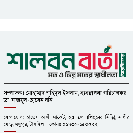
গুজবে কান নয়, তথ্য যাচাই করে
সংবাদ প্রকাশ করুন — ফকির মাহবুব
আনাম
সাইবার সুরক্ষা আইন সংশোধনের
খসড়া চূড়ান্তে আরও এক দফা
বৈঠকের সিদ্ধান্ত
সম্পাদকঃ মোহাম্মদ শহিদুল ইসলাম, ব্যবস্থাপনা পরিচালকঃ
ডা. নাজমুল হোসেন রনি
যোগাযোগ: হাতেম আলী মার্কেট, ২য় তলা (পিছনের সিঁড়ি), সাথীর
মোড়, মধুপুর, টাঙ্গাইল । ফোনঃ ০১৭৩৫-১৫০৫২২