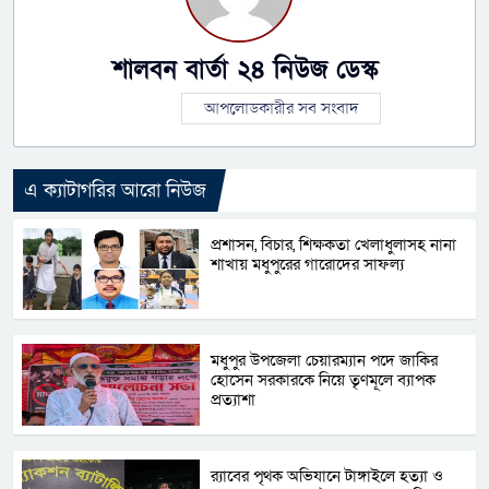
শালবন বার্তা ২৪ নিউজ ডেস্ক
আপলোডকারীর সব সংবাদ
এ ক্যাটাগরির আরো নিউজ
প্রশাসন, বিচার, শিক্ষকতা খেলাধুলাসহ নানা
শাখায় মধুপুরের গারোদের সাফল্য
মধুপুর উপজেলা চেয়ারম্যান পদে জাকির
হোসেন সরকারকে নিয়ে তৃণমূলে ব্যাপক
প্রত্যাশা
র‌্যাবের পৃথক অভিযানে টাঙ্গাইলে হত্যা ও