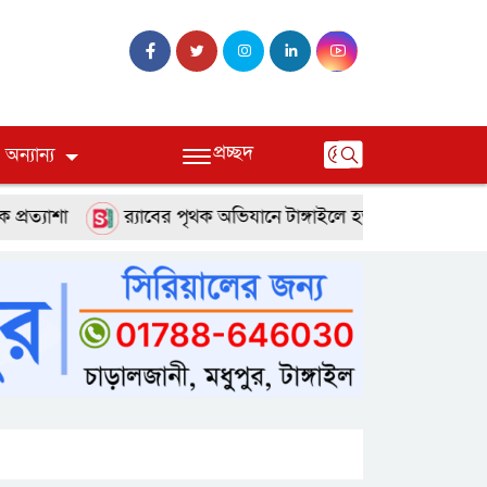
প্রচ্ছদ
অন্যান্য
া
র‌্যাবের পৃথক অভিযানে টাঙ্গাইলে হত্যা ও অপহরণ মামলার দুই