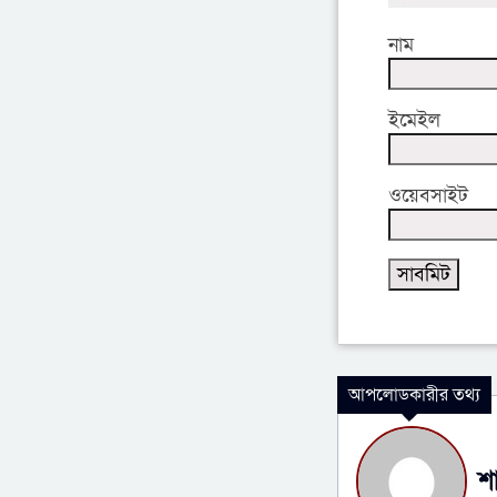
নাম
ইমেইল
ওয়েবসাইট
আপলোডকারীর তথ্য
শ