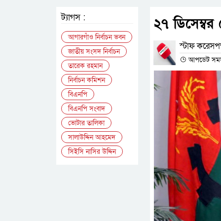
ট্যাগস :
২৭ ডিসেম্বর
আগারগাঁও নির্বাচন ভবন
স্টাফ করেসপন
জাতীয় সংসদ নির্বাচন
আপডেট সময় : 
তারেক রহমান
নির্বাচন কমিশন
বিএনপি
বিএনপি সংবাদ
ভোটার তালিকা
সালাউদ্দিন আহমেদ
সিইসি নাসির উদ্দিন