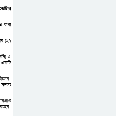
জুলাই মাসের এডিপি
 ভোটার
পর্যালোচনা সভা
অনুষ্ঠিত
 এ কথা
গুজবে কান নয়, তথ্য
ার (২৭
যাচাই করে সংবাদ
প্রকাশ করুন —
ফকির মাহবুব আনাম
ইসি) এ
র একটি
সাইবার সুরক্ষা আইন
সংশোধনের খসড়া
ছিলেন।
চূড়ান্তে আরও এক
 সদস্য
দফা বৈঠকের সিদ্ধান্ত
্রাপ্ত
মধুপুরকে শান্তি,
য়েছেন।
শৃঙ্খলা ও উন্নয়নের