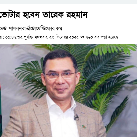
 ভোটার হবেন তারেক রহমান
্ডন্ট, শালবনবার্তাটোয়েন্টিফোর.কম
০৫:৪৬:৩২ পূর্বাহ্ন, মঙ্গলবার, ২৩ ডিসেম্বর ২০২৫
২৬০ বার পড়া হয়েছে