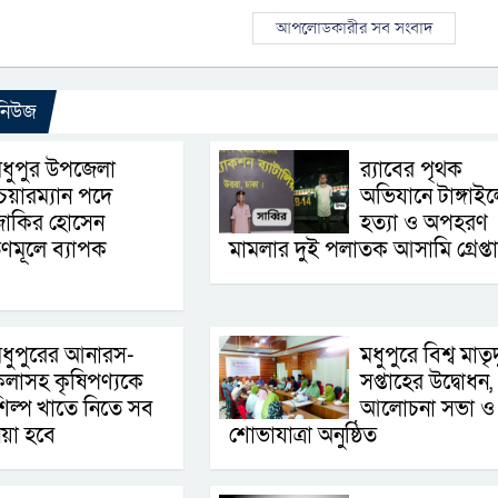
আপলোডকারীর সব সংবাদ
 নিউজ
ধুপুর উপজেলা
র‌্যাবের পৃথক
েয়ারম্যান পদে
অভিযানে টাঙ্গাইল
জাকির হোসেন
হত্যা ও অপহরণ
ণমূলে ব্যাপক
মামলার দুই পলাতক আসামি গ্রেপ্ত
ধুপুরের আনারস-
মধুপুরে বিশ্ব মাতৃদ
লাসহ কৃষিপণ্যকে
সপ্তাহের উদ্বোধন,
িল্প খাতে নিতে সব
আলোচনা সভা ও
য়া হবে
শোভাযাত্রা অনুষ্ঠিত