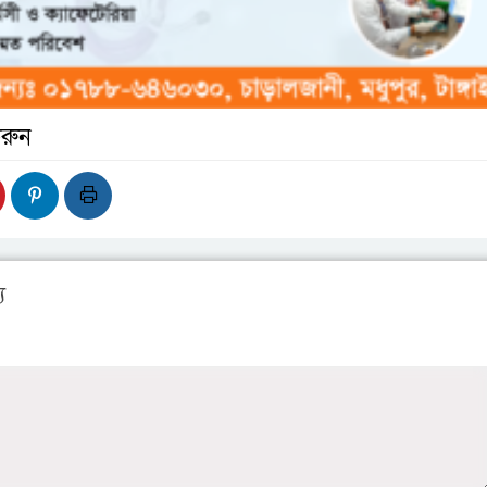
রুন
য