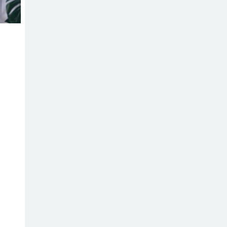
মধুপুরে বিশ্ব মাতৃদুগ্ধ
সপ্তাহের উদ্বোধন,
আলোচনা সভা ও
শোভাযাত্রা অনুষ্ঠিত
মধুপুরে বিএনপি
নেতার মাকে গলা
কেটে হত্যা
মধুপুরে বাস-ট্রাকের
মুখোমুখি সংঘর্ষে
নিহত ৩, আহত
২০-২৫
আইসিটি বিভাগের