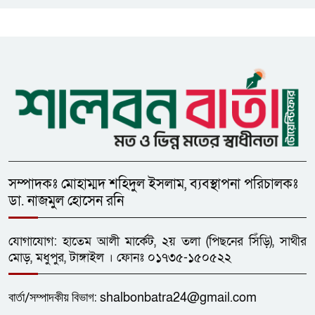
বৈঠকের সিদ্ধান্ত
মধুপুরকে শান্তি, শৃঙ্খলা ও উন্নয়নের
উপজেলায় রূপ দিতে সবার
সহযোগিতা চাইলেন সাইফুল ইসলাম
সম্পাদকঃ মোহাম্মদ শহিদুল ইসলাম, ব্যবস্থাপনা পরিচালকঃ
ডা. নাজমুল হোসেন রনি
যোগাযোগ: হাতেম আলী মার্কেট, ২য় তলা (পিছনের সিঁড়ি), সাথীর
মোড়, মধুপুর, টাঙ্গাইল । ফোনঃ ০১৭৩৫-১৫০৫২২
বার্তা/
সম্পাদকীয়
বিভাগ:
shalbonbatra24@gmail.com