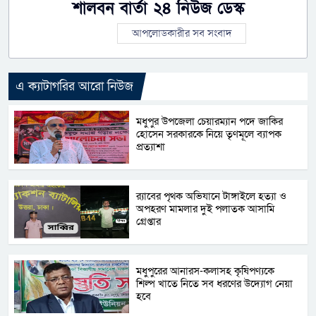
শালবন বার্তা ২৪ নিউজ ডেস্ক
আপলোডকারীর সব সংবাদ
এ ক্যাটাগরির আরো নিউজ
মধুপুর উপজেলা চেয়ারম্যান পদে জাকির
হোসেন সরকারকে নিয়ে তৃণমূলে ব্যাপক
প্রত্যাশা
র‌্যাবের পৃথক অভিযানে টাঙ্গাইলে হত্যা ও
অপহরণ মামলার দুই পলাতক আসামি
গ্রেপ্তার
মধুপুরের আনারস-কলাসহ কৃষিপণ্যকে
শিল্প খাতে নিতে সব ধরণের উদ্যোগ নেয়া
হবে