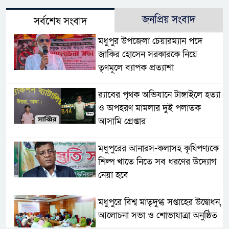
জনপ্রিয় সংবাদ
সর্বশেষ সংবাদ
মধুপুর উপজেলা চেয়ারম্যান পদে
জাকির হোসেন সরকারকে নিয়ে
তৃণমূলে ব্যাপক প্রত্যাশা
র‌্যাবের পৃথক অভিযানে টাঙ্গাইলে হত্যা
ও অপহরণ মামলার দুই পলাতক
আসামি গ্রেপ্তার
মধুপুরের আনারস-কলাসহ কৃষিপণ্যকে
শিল্প খাতে নিতে সব ধরণের উদ্যোগ
নেয়া হবে
মধুপুরে বিশ্ব মাতৃদুগ্ধ সপ্তাহের উদ্বোধন,
আলোচনা সভা ও শোভাযাত্রা অনুষ্ঠিত