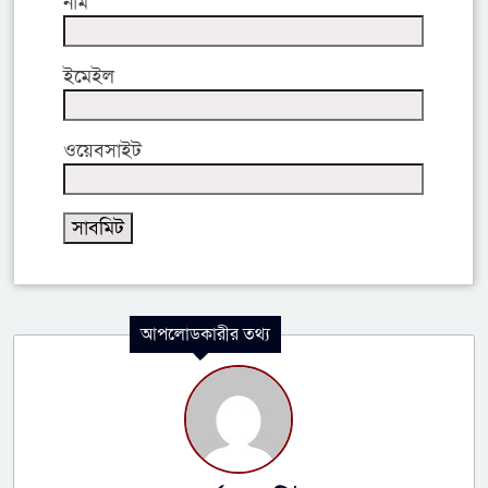
নাম
ইমেইল
ওয়েবসাইট
আপলোডকারীর তথ্য