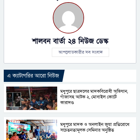
শালবন বার্তা ২৪ নিউজ ডেস্ক
আপলোডকারীর সব সংবাদ
এ ক্যাটাগরির আরো নিউজ
মধুপুরে ছাত্রদলের মাদকবিরোধী অভিযান,
গাঁজাসহ আটক ২, মোবাইল কোর্টে
কারাদণ্ড
মধুপুরে মাদক ও অনলাইন জুয়া প্রতিরোধে
সচেতনতামূলক সেমিনার অনুষ্ঠিত