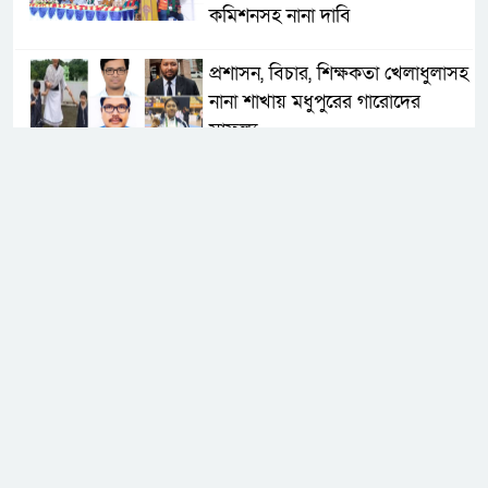
কমিশনসহ নানা দাবি
প্রশাসন, বিচার, শিক্ষকতা খেলাধুলাসহ
নানা শাখায় মধুপুরের গারোদের
সাফল্য
মধুপুর উপজেলা চেয়ারম্যান পদে
জাকির হোসেন সরকারকে নিয়ে
তৃণমূলে ব্যাপক প্রত্যাশা
র‌্যাবের পৃথক অভিযানে টাঙ্গাইলে হত্যা
ও অপহরণ মামলার দুই পলাতক
আসামি গ্রেপ্তার
মধুপুরের আনারস-কলাসহ কৃষিপণ্যকে
শিল্প খাতে নিতে সব ধরণের উদ্যোগ
নেয়া হবে