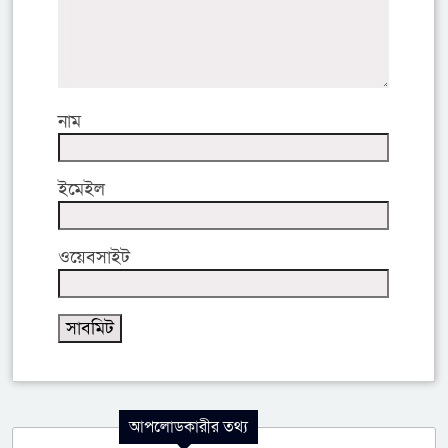
নাম
ইমেইল
ওয়েবসাইট
আপলোডকারীর তথ্য