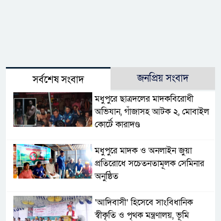
জনপ্রিয় সংবাদ
সর্বশেষ সংবাদ
মধুপুরে ছাত্রদলের মাদকবিরোধী
অভিযান, গাঁজাসহ আটক ২, মোবাইল
কোর্টে কারাদণ্ড
মধুপুরে মাদক ও অনলাইন জুয়া
প্রতিরোধে সচেতনতামূলক সেমিনার
অনুষ্ঠিত
‘আদিবাসী’ হিসেবে সাংবিধানিক
স্বীকৃতি ও পৃথক মন্ত্রণালয়, ভূমি