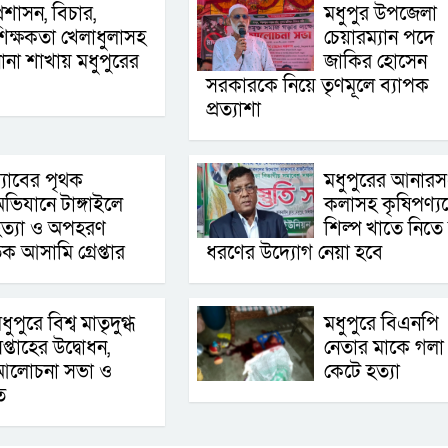
্রশাসন, বিচার,
মধুপুর উপজেলা
িক্ষকতা খেলাধুলাসহ
চেয়ারম্যান পদে
ানা শাখায় মধুপুরের
জাকির হোসেন
সরকারকে নিয়ে তৃণমূলে ব্যাপক
প্রত্যাশা
‌্যাবের পৃথক
মধুপুরের আনারস
ভিযানে টাঙ্গাইলে
কলাসহ কৃষিপণ্য
ত্যা ও অপহরণ
শিল্প খাতে নিতে
 আসামি গ্রেপ্তার
ধরণের উদ্যোগ নেয়া হবে
ধুপুরে বিশ্ব মাতৃদুগ্ধ
মধুপুরে বিএনপি
প্তাহের উদ্বোধন,
নেতার মাকে গলা
আলোচনা সভা ও
কেটে হত্যা
ত