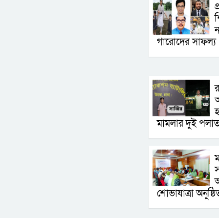
প
শ
ন
গারোদের সাফল্য
র
অ
হ
মামলার দুই পলাতক
ম
স
শোভাযাত্রা অনুষ্ঠি