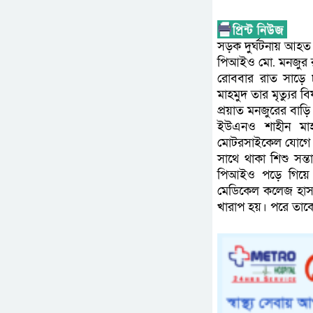
সড়ক দুর্ঘটনায় আহত
পিআইও মো. মনজুর র
রোববার রাত সাড়ে ৮ 
মাহমুদ তার মৃত্যুর ব
প্রয়াত মনজুরের বাড
ইউএনও শাহীন মা
মোটরসাইকেল যোগে শ
সাথে থাকা শিশু সন
পিআইও পড়ে গিয়ে মা
মেডিকেল কলেজ হাসপা
খারাপ হয়। পরে তা