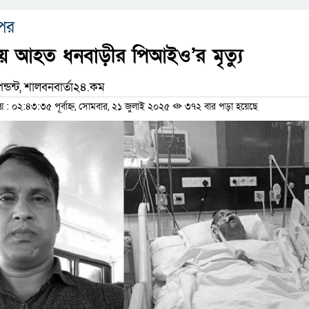
পর
ায় আহত ধনবাড়ীর পিআইও’র মৃত্যু
ন্ডন্ট, শালবনবার্তা২৪.কম
 ০২:৪৩:৩৫ পূর্বাহ্ন, সোমবার, ২১ জুলাই ২০২৫
৩৭২ বার পড়া হয়েছে