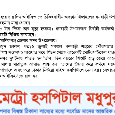
 হয়ে চার দিন আইসিও তে চিকিৎসাধীন অবস্থায় টাঙ্গাইলের ধনবাড়ী উ
হমান মারা গেছেন।
টার দিকে তার মৃত্যু হয়েছে। ধনবাড়ী উপজেলার নির্বাহী কর্মকর্তা
িষয়টি নিশ্চিত করেছেন।
়ি মানিকগঞ্জ জেলার সদর উপজেলায়।
হমুদ জানান, গত১৬ জুলাই সকালে ধনবাড়ী শহরের পৌরসভার
িশু সন্তানসহ যাওযার পথে পিছন থেকে আরেকটি মোটরসাইকেল ধাক্কা
্তানসহ দুর্ঘটনায় পতিত হন তিনি। তিন বছরের শিশুটি হাড় ভেঙে আ
থায় মারাত্নক আঘাত প্রাপ্ত হন। তাদের উদ্ধার করে প্রথমে ময়
তালে এবং পরে ঢাকার নিউরো সাইন্স হসপিটালে নেয়া হয়। সেখানে 
কে আইসিইউতে রাখা হয়।