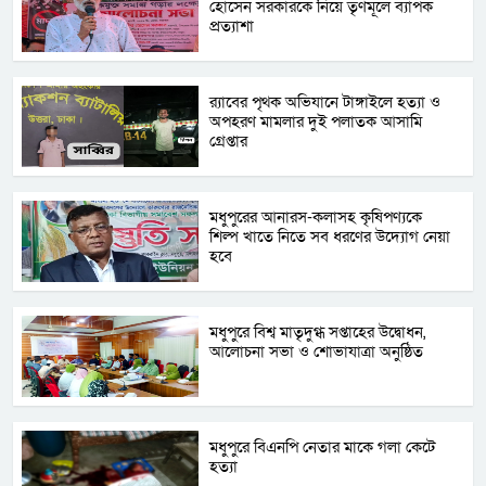
হোসেন সরকারকে নিয়ে তৃণমূলে ব্যাপক
প্রত্যাশা
র‌্যাবের পৃথক অভিযানে টাঙ্গাইলে হত্যা ও
অপহরণ মামলার দুই পলাতক আসামি
গ্রেপ্তার
মধুপুরের আনারস-কলাসহ কৃষিপণ্যকে
শিল্প খাতে নিতে সব ধরণের উদ্যোগ নেয়া
হবে
মধুপুরে বিশ্ব মাতৃদুগ্ধ সপ্তাহের উদ্বোধন,
আলোচনা সভা ও শোভাযাত্রা অনুষ্ঠিত
মধুপুরে বিএনপি নেতার মাকে গলা কেটে
হত্যা