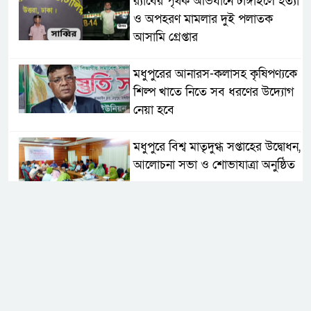
র‌্যাবের পৃথক অভিযানে টাঙ্গাইলে হত্যা
ও অপহরণ মামলার দুই পলাতক
আসামি গ্রেপ্তার
মধুপুরের আনারস-কলাসহ কৃষিপণ্যকে
শিল্প খাতে নিতে সব ধরণের উদ্যোগ
নেয়া হবে
মধুপুরে বিশ্ব মাতৃদুগ্ধ সপ্তাহের উদ্বোধন,
আলোচনা সভা ও শোভাযাত্রা অনুষ্ঠিত
মধুপুরে বিএনপি নেতার মাকে গলা
কেটে হত্যা
মধুপুরে বাস-ট্রাকের মুখোমুখি সংঘর্ষে
নিহত ৩, আহত ২০-২৫