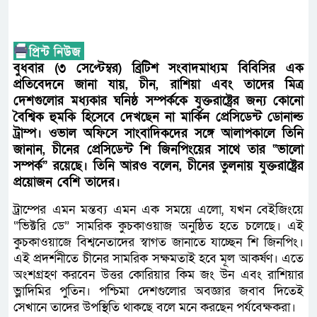
বুধবার (৩ সেপ্টেম্বর) ব্রিটিশ সংবাদমাধ্যম বিবিসির এক
প্রতিবেদনে জানা যায়, চীন, রাশিয়া এবং তাদের মিত্র
দেশগুলোর মধ্যকার ঘনিষ্ঠ সম্পর্ককে যুক্তরাষ্ট্রের জন্য কোনো
বৈশ্বিক হুমকি হিসেবে দেখছেন না মার্কিন প্রেসিডেন্ট ডোনাল্ড
ট্রাম্প। ওভাল অফিসে সাংবাদিকদের সঙ্গে আলাপকালে তিনি
জানান, চীনের প্রেসিডেন্ট শি জিনপিংয়ের সাথে তার “ভালো
সম্পর্ক” রয়েছে। তিনি আরও বলেন, চীনের তুলনায় যুক্তরাষ্ট্রের
প্রয়োজন বেশি তাদের।
ট্রাম্পের এমন মন্তব্য এমন এক সময়ে এলো, যখন বেইজিংয়ে
“ভিক্টরি ডে” সামরিক কুচকাওয়াজ অনুষ্ঠিত হতে চলেছে। এই
কুচকাওয়াজে বিশ্বনেতাদের স্বাগত জানাতে যাচ্ছেন শি জিনপিং।
এই প্রদর্শনীতে চীনের সামরিক সক্ষমতাই হবে মূল আকর্ষণ। এতে
অংশগ্রহণ করবেন উত্তর কোরিয়ার কিম জং উন এবং রাশিয়ার
ভ্লাদিমির পুতিন। পশ্চিমা দেশগুলোর অবজ্ঞার জবাব দিতেই
সেখানে তাদের উপস্থিতি থাকছে বলে মনে করছেন পর্যবেক্ষকরা।