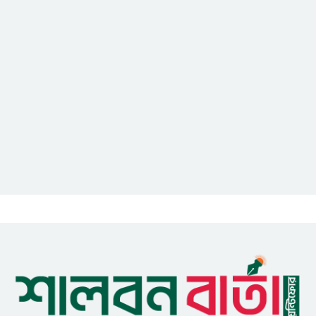
আইসিটি বিভাগের জুলাই মাসের
এডিপি পর্যালোচনা সভা অনুষ্ঠিত
গুজবে কান নয়, তথ্য যাচাই করে
সংবাদ প্রকাশ করুন — ফকির মাহবুব
আনাম
সাইবার সুরক্ষা আইন সংশোধনের
খসড়া চূড়ান্তে আরও এক দফা
বৈঠকের সিদ্ধান্ত
মধুপুরকে শান্তি, শৃঙ্খলা ও উন্নয়নের
উপজেলায় রূপ দিতে সবার
সহযোগিতা চাইলেন সাইফুল ইসলাম