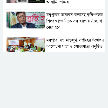
আসামি গ্রেপ্তার
মধুপুরের আনারস-কলাসহ কৃষিপণ্যকে
শিল্প খাতে নিতে সব ধরণের উদ্যোগ
নেয়া হবে
মধুপুরে বিশ্ব মাতৃদুগ্ধ সপ্তাহের উদ্বোধন,
আলোচনা সভা ও শোভাযাত্রা অনুষ্ঠিত
মধুপুরে বিএনপি নেতার মাকে গলা
কেটে হত্যা
মধুপুরে বাস-ট্রাকের মুখোমুখি সংঘর্ষে
নিহত ৩, আহত ২০-২৫
আইসিটি বিভাগের জুলাই মাসের