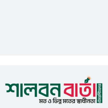
এডিপি পর্যালোচনা সভা অনুষ্ঠিত
গুজবে কান নয়, তথ্য যাচাই করে
সংবাদ প্রকাশ করুন — ফকির মাহবুব
আনাম
সাইবার সুরক্ষা আইন সংশোধনের
খসড়া চূড়ান্তে আরও এক দফা
বৈঠকের সিদ্ধান্ত
মধুপুরকে শান্তি, শৃঙ্খলা ও উন্নয়নের
উপজেলায় রূপ দিতে সবার
সহযোগিতা চাইলেন সাইফুল ইসলাম