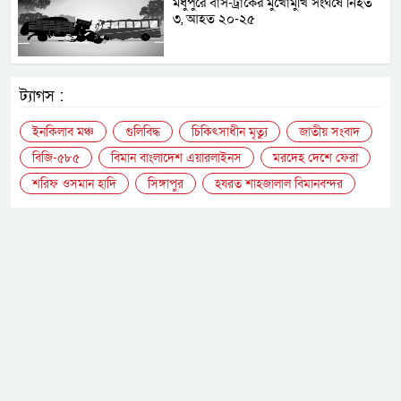
মধুপুরে বাস-ট্রাকের মুখোমুখি সংঘর্ষে নিহত
৩, আহত ২০-২৫
ট্যাগস :
ইনকিলাব মঞ্চ
গুলিবিদ্ধ
চিকিৎসাধীন মৃত্যু
জাতীয় সংবাদ
বিজি-৫৮৫
বিমান বাংলাদেশ এয়ারলাইনস
মরদেহ দেশে ফেরা
শরিফ ওসমান হাদি
সিঙ্গাপুর
হযরত শাহজালাল বিমানবন্দর