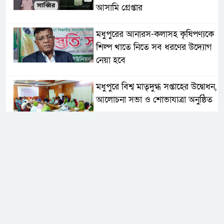
আসামি গ্রেপ্তার
মধুপুরের আনারস-কলাসহ কৃষিপণ্যকে
শিল্প খাতে নিতে সব ধরণের উদ্যোগ
নেয়া হবে
মধুপুরে বিশ্ব মাতৃদুগ্ধ সপ্তাহের উদ্বোধন,
আলোচনা সভা ও শোভাযাত্রা অনুষ্ঠিত
মধুপুরে বিএনপি নেতার মাকে গলা
কেটে হত্যা
মধুপুরে বাস-ট্রাকের মুখোমুখি সংঘর্ষে
নিহত ৩, আহত ২০-২৫
আইসিটি বিভাগের জুলাই মাসের