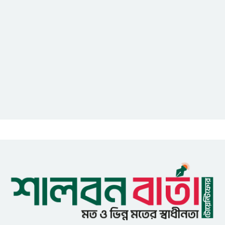
এডিপি পর্যালোচনা সভা অনুষ্ঠিত
গুজবে কান নয়, তথ্য যাচাই করে
সংবাদ প্রকাশ করুন — ফকির মাহবুব
আনাম
সাইবার সুরক্ষা আইন সংশোধনের
খসড়া চূড়ান্তে আরও এক দফা
বৈঠকের সিদ্ধান্ত
মধুপুরকে শান্তি, শৃঙ্খলা ও উন্নয়নের
উপজেলায় রূপ দিতে সবার
সহযোগিতা চাইলেন সাইফুল ইসলাম