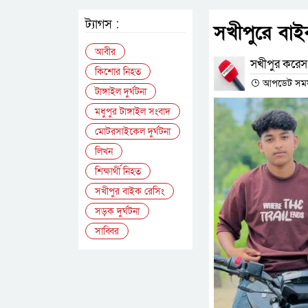
ট্যাগস :
সখীপুরে বাই
আবীর
সখীপুর করেসপ
কিশোর নিহত
আপডেট সময় : 
টাঙ্গাইল দুর্ঘটনা
মধুপুর টাঙ্গাইল সংবাদ
মোটরসাইকেল দুর্ঘটনা
লিখন
শিক্ষার্থী নিহত
সখীপুর বাইক রেসিং
সড়ক দুর্ঘটনা
সাব্বির