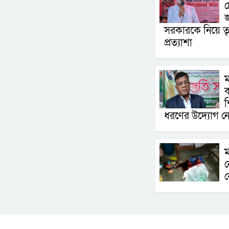
চ
সরকারকে নিয়ে তৃ
প্রত্যাশা
ম
ক
শ
ধরণের উদ্যোগ নে
ম
ন
ক