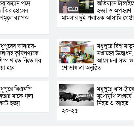
েয়ারম্যান পদে
অভিযানে টাঙ্গাইল
জাকির হোসেন
হত্যা ও অপহরণ
ণমূলে ব্যাপক
মামলার দুই পলাতক আসামি গ্রেপ্ত
ধুপুরের আনারস-
মধুপুরে বিশ্ব মাতৃদ
লাসহ কৃষিপণ্যকে
সপ্তাহের উদ্বোধন,
িল্প খাতে নিতে সব
আলোচনা সভা ও
য়া হবে
শোভাযাত্রা অনুষ্ঠিত
ধুপুরে বিএনপি
মধুপুরে বাস-ট্রাক
েতার মাকে গলা
মুখোমুখি সংঘর্ষে
েটে হত্যা
নিহত ৩, আহত
২০-২৫