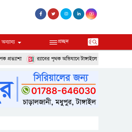
প্রচ্ছদ
অন্যান্য
শা
র‌্যাবের পৃথক অভিযানে টাঙ্গাইলে হত্যা ও অপহরণ মামলার দু