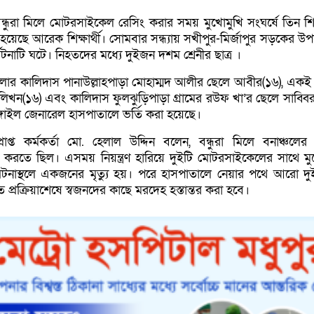
বন্ধুরা মিলে মোটরসাইকেল রেসিং করার সময় মুখোমুখি সংঘর্ষে তিন শিক্
েছে আরেক শিক্ষার্থী। সোমবার সন্ধ্যায় সখীপুর-মির্জাপুর সড়কের উ
টনাটি ঘটে। নিহতদের মধ্যে দুইজন দশম শ্রেনীর ছাত্র ।
ার কালিদাস পানাউল্লাহপাড়া মোহাম্মদ আলীর ছেলে আবীর(১৬), একই গ
লিখন(১৬) এবং কালিদাস ফুলঝুড়িপাড়া গ্রামের রউফ খা’র ছেলে সাব্বির
গাইল জেনারেল হাসপাতালে ভর্তি করা হয়েছে।
রাপ্ত কর্মকর্তা মো. হেলাল উদ্দিন বলেন, বন্ধুরা মিলে বনাঞ্চলে
করতে ছিল। এসময় নিয়ন্ত্রণ হারিয়ে দুইটি মোটরসাইকেলের সাথে মু
 ঘটনাস্থলে একজনের মৃত্যু হয়। পরে হাসপাতালে নেয়ার পথে আরো দ
প্রক্রিয়াশেষে স্বজনদের কাছে মরদেহ হস্তান্তর করা হবে।