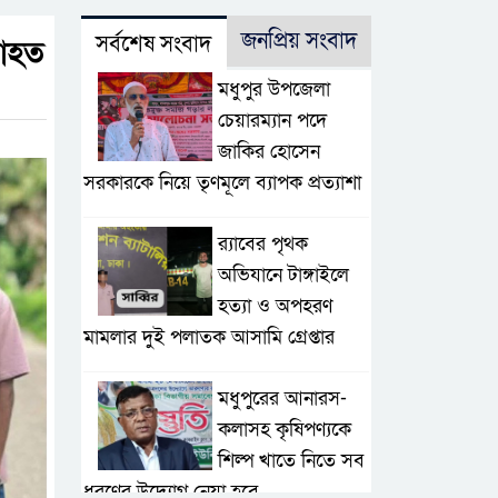
জনপ্রিয় সংবাদ
সর্বশেষ সংবাদ
 আহত
মধুপুর উপজেলা
চেয়ারম্যান পদে
জাকির হোসেন
সরকারকে নিয়ে তৃণমূলে ব্যাপক প্রত্যাশা
র‌্যাবের পৃথক
অভিযানে টাঙ্গাইলে
হত্যা ও অপহরণ
মামলার দুই পলাতক আসামি গ্রেপ্তার
মধুপুরের আনারস-
কলাসহ কৃষিপণ্যকে
শিল্প খাতে নিতে সব
ধরণের উদ্যোগ নেয়া হবে