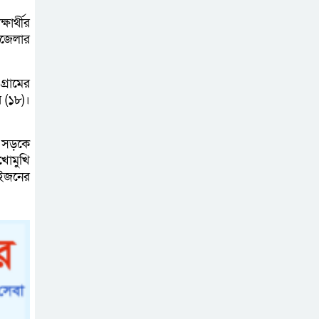
জুলাই মাসের এডিপি
ষার্থীর
পর্যালোচনা সভা
পজেলার
অনুষ্ঠিত
্রামের
গুজবে কান নয়, তথ্য
 (১৮)।
যাচাই করে সংবাদ
প্রকাশ করুন —
র সড়কে
ফকির মাহবুব আনাম
খোমুখি
ুইজনের
সাইবার সুরক্ষা আইন
সংশোধনের খসড়া
চূড়ান্তে আরও এক
দফা বৈঠকের সিদ্ধান্ত
মধুপুরকে শান্তি,
শৃঙ্খলা ও উন্নয়নের