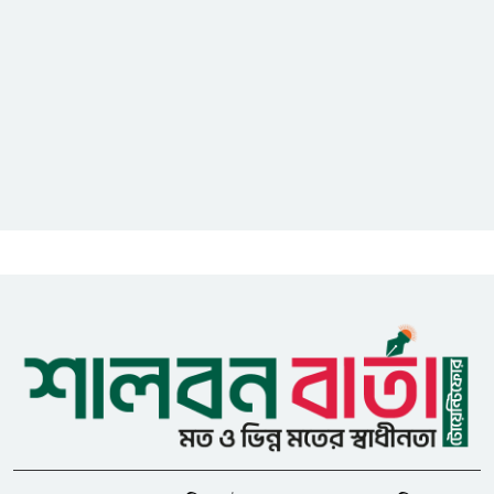
নিহত ৩, আহত ২০-২৫
আইসিটি বিভাগের জুলাই মাসের
এডিপি পর্যালোচনা সভা অনুষ্ঠিত
গুজবে কান নয়, তথ্য যাচাই করে
সংবাদ প্রকাশ করুন — ফকির মাহবুব
আনাম
সাইবার সুরক্ষা আইন সংশোধনের
খসড়া চূড়ান্তে আরও এক দফা
বৈঠকের সিদ্ধান্ত