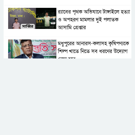
র‌্যাবের পৃথক অভিযানে টাঙ্গাইলে হত্যা
ও অপহরণ মামলার দুই পলাতক
আসামি গ্রেপ্তার
মধুপুরের আনারস-কলাসহ কৃষিপণ্যকে
শিল্প খাতে নিতে সব ধরণের উদ্যোগ
নেয়া হবে
মধুপুরে বিশ্ব মাতৃদুগ্ধ সপ্তাহের উদ্বোধন,
আলোচনা সভা ও শোভাযাত্রা অনুষ্ঠিত
মধুপুরে বিএনপি নেতার মাকে গলা
কেটে হত্যা
মধুপুরে বাস-ট্রাকের মুখোমুখি সংঘর্ষে