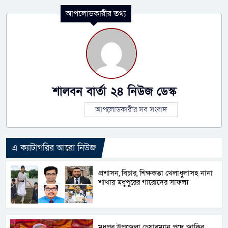
আপলোডকারীর তথ্য
শালবন বার্তা ২৪ নিউজ ডেস্ক
আপলোডকারীর সব সংবাদ
এ ক্যাটাগরির আরো নিউজ
প্রশাসন, বিচার, শিক্ষকতা খেলাধুলাসহ নানা
শাখায় মধুপুরের গারোদের সাফল্য
মধুপুর উপজেলা চেয়ারম্যান পদে জাকির