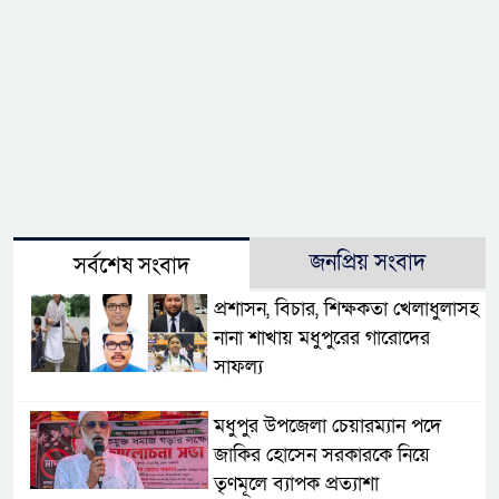
জনপ্রিয় সংবাদ
সর্বশেষ সংবাদ
প্রশাসন, বিচার, শিক্ষকতা খেলাধুলাসহ
নানা শাখায় মধুপুরের গারোদের
সাফল্য
মধুপুর উপজেলা চেয়ারম্যান পদে
জাকির হোসেন সরকারকে নিয়ে
তৃণমূলে ব্যাপক প্রত্যাশা