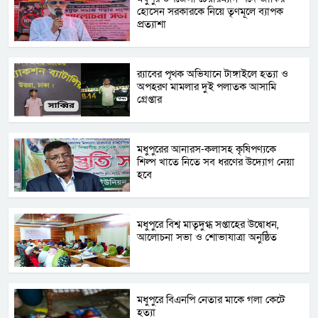
হোসেন সরকারকে নিয়ে তৃণমূলে ব্যাপক
প্রত্যাশা
র‌্যাবের পৃথক অভিযানে টাঙ্গাইলে হত্যা ও
অপহরণ মামলার দুই পলাতক আসামি
গ্রেপ্তার
মধুপুরের আনারস-কলাসহ কৃষিপণ্যকে
শিল্প খাতে নিতে সব ধরণের উদ্যোগ নেয়া
হবে
মধুপুরে বিশ্ব মাতৃদুগ্ধ সপ্তাহের উদ্বোধন,
আলোচনা সভা ও শোভাযাত্রা অনুষ্ঠিত
মধুপুরে বিএনপি নেতার মাকে গলা কেটে
হত্যা