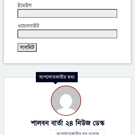
ইমেইল
ওয়েবসাইট
আপলোডকারীর তথ্য
শালবন বার্তা ২৪ নিউজ ডেস্ক
আপলোডকারীর সব সংবাদ