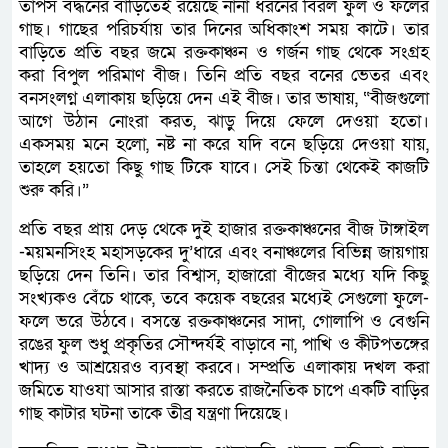
তাপস বর্দ্ধনের বাড়িতেই রয়েছে নানা ধরনের বিরল ফুল ও ফলের
গাছ। গাছের পরিচর্যায় তার দিনের অধিকাংশ সময় কাটে। তার
বাড়িতে প্রতি বছর জমে রক্তকাঞ্চন ও গর্জন গাছ থেকে সংগ্রহ
করা বিপুল পরিমাণ বীজ। তিনি প্রতি বছর বনের ভেতর এবং
বনসংলগ্ন এলাকায় ছড়িয়ে দেন এই বীজ। তার ভাষায়, “বীজগুলো
আগে উঠান নোংরা করত, ঝাড়ু দিয়ে ফেলে দেওয়া হতো।
একসময় মনে হলো, নষ্ট না করে যদি বনে ছড়িয়ে দেওয়া যায়,
তাহলে হয়তো কিছু গাছ টিকে যাবে। সেই চিন্তা থেকেই কাজটি
শুরু করি।”
প্রতি বছর প্রায় দেড় থেকে দুই হাজার রক্তকাঞ্চনের বীজ টাঙ্গাইল
-ময়মনসিংহ মহাসড়কের দু’ধারে এবং বনাঞ্চলের বিভিন্ন জায়গায়
ছড়িয়ে দেন তিনি। তার বিশ্বাস, হাজারো বীজের মধ্যে যদি কিছু
সংখ্যকও বেঁচে থাকে, তবে কয়েক বছরের মধ্যেই সেগুলো ফুলে-
ফলে ভরে উঠবে। বসন্তে রক্তকাঞ্চনের সাদা, গোলাপি ও বেগুনি
রঙের ফুল শুধু প্রকৃতির সৌন্দর্যই বাড়াবে না, পাখি ও কীটপতঙ্গের
খাদ্য ও আশ্রয়েরও ব্যবস্থা করবে। সম্প্রতি এলাকায় দখল করা
জমিতে যাওযা আসার রাস্তা করতে রাজনৈতিক চাপে একটি বাড়ির
গাছ কাটার ঘটনা তাকে তীব্র যন্ত্রণা দিয়েছে।