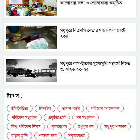
আলোচনা সভা ও শোভাযাত্রা অনুষ্ঠিত
মধুপুরে বিএনপি নেতার মাকে গলা কেটে
হত্যা
মধুপুরে বাস-ট্রাকের মুখোমুখি সংঘর্ষে নিহত
৩, আহত ২০-২৫
ট্যাগস :
জীববৈচিত্র্য
টাঙ্গাইল
তাপস বর্দ্ধন
পরিবেশ আন্দোলন
পরিবেশ সংরক্ষণ
প্রকৃতিপ্রেমী
বন সংরক্ষণ
বিশ্ব পরিবেশ দিবস
বৃক্ষরোপণ
মধুপুর বন
মধুপুর শালবন
রাতুল মুন্সি
শালবন রক্ষা
সবুজযোদ্ধা