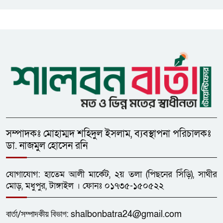
বৈঠকের সিদ্ধান্ত
মধুপুরকে শান্তি, শৃঙ্খলা ও উন্নয়নের
উপজেলায় রূপ দিতে সবার
সহযোগিতা চাইলেন সাইফুল ইসলাম
সম্পাদকঃ মোহাম্মদ শহিদুল ইসলাম, ব্যবস্থাপনা পরিচালকঃ
ডা. নাজমুল হোসেন রনি
যোগাযোগ: হাতেম আলী মার্কেট, ২য় তলা (পিছনের সিঁড়ি), সাথীর
মোড়, মধুপুর, টাঙ্গাইল । ফোনঃ ০১৭৩৫-১৫০৫২২
বার্তা/
সম্পাদকীয়
বিভাগ:
shalbonbatra24@gmail.com