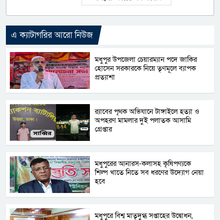
এ ক্যাটাগরির আরো নিউজ
মধুপুর উপজেলা চেয়ারম্যান পদে জাকির
হোসেন সরকারকে নিয়ে তৃণমূলে ব্যাপক
প্রত্যাশা
র‌্যাবের পৃথক অভিযানে টাঙ্গাইলে হত্যা ও
অপহরণ মামলার দুই পলাতক আসামি
গ্রেপ্তার
মধুপুরের আনারস-কলাসহ কৃষিপণ্যকে
শিল্প খাতে নিতে সব ধরণের উদ্যোগ নেয়া
হবে
মধুপুরে বিশ্ব মাতৃদুগ্ধ সপ্তাহের উদ্বোধন,