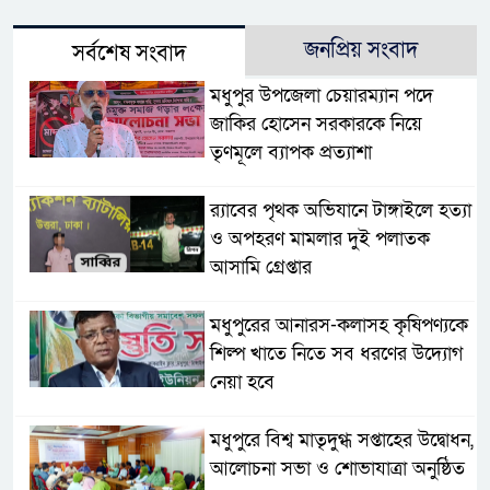
জনপ্রিয় সংবাদ
সর্বশেষ সংবাদ
মধুপুর উপজেলা চেয়ারম্যান পদে
জাকির হোসেন সরকারকে নিয়ে
তৃণমূলে ব্যাপক প্রত্যাশা
র‌্যাবের পৃথক অভিযানে টাঙ্গাইলে হত্যা
ও অপহরণ মামলার দুই পলাতক
আসামি গ্রেপ্তার
মধুপুরের আনারস-কলাসহ কৃষিপণ্যকে
শিল্প খাতে নিতে সব ধরণের উদ্যোগ
নেয়া হবে
মধুপুরে বিশ্ব মাতৃদুগ্ধ সপ্তাহের উদ্বোধন,
আলোচনা সভা ও শোভাযাত্রা অনুষ্ঠিত