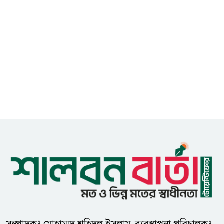
আইসিটি বিভাগের জুলাই মাসের
৮
এডিপি পর্যালোচনা সভা অনুষ্ঠিত
গুজবে কান নয়, তথ্য যাচাই করে
৯
সংবাদ প্রকাশ করুন — ফকির মাহবুব
আনাম
সাইবার সুরক্ষা আইন সংশোধনের
১০
খসড়া চূড়ান্তে আরও এক দফা
বৈঠকের সিদ্ধান্ত
মধুপুরকে শান্তি, শৃঙ্খলা ও উন্নয়নের
১১
উপজেলায় রূপ দিতে সবার
সহযোগিতা চাইলেন সাইফুল ইসলাম