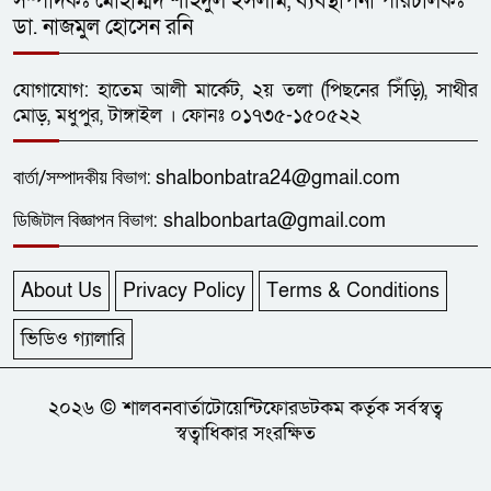
সম্পাদকঃ মোহাম্মদ শহিদুল ইসলাম, ব্যবস্থাপনা পরিচালকঃ
ধনবাড়ীতে এইচএসসি পরীক্ষার্থীর
১২
ডা. নাজমুল হোসেন রনি
মৃত্যুর ঘটনায় প্রেমিকের শাস্তির
দাবিতে মানববন্ধন
যোগাযোগ: হাতেম আলী মার্কেট, ২য় তলা (পিছনের সিঁড়ি), সাথীর
জেলা প্রশাসক গোল্ডকাপ ফুটবল
মোড়, মধুপুর, টাঙ্গাইল । ফোনঃ ০১৭৩৫-১৫০৫২২
১৩
টুর্নামেন্টে ধনবাড়ী-গোপালপুরের লড়াই
গোলশূন্য
বার্তা/
সম্পাদকীয়
বিভাগ:
shalbonbatra24@gmail.com
ডিজিটাল বিজ্ঞাপন বিভাগ:
shalbonbarta@gmail.com
ধনবাড়ীতে এইচএসসি শিক্ষার্থীর
১৪
ফাঁসিতে ঝুলে আত্মহত্যা
About Us
Privacy Policy
Terms & Conditions
ছাত্রদলের নেতা আল-আমিনের
ভিডিও গ্যালারি
১৫
প্লাটিলেট সহ ৯১তম রক্তদান
২০২৬ © শালবনবার্তাটোয়েন্টিফোরডটকম কর্তৃক সর্বস্বত্ব
ধনবাড়ীতে কৃষকদের মাঝে বিনামূল্যে
স্বত্বাধিকার সংরক্ষিত
১৬
গাছের চারা, খুটি ও জৈব সার বিতরণ