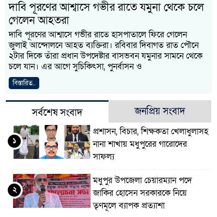
দাবি পূরণের আশ্বাসে গভীর রাতে যমুনা থেকে চলে
গেলেন আহতরা
দাবি পূরণের আশ্বাসে গভীর রাতে হাসপাতালে ফিরে গেলেন
জুলাই আন্দোলনে আহত ব্যক্তিরা। রবিবার দিবাগত রাত পৌনে
২টার দিকে তাঁরা প্রধান উপদেষ্টার বাসভবন যমুনার সামনে থেকে
চলে যান। এর আগে সুচিকিৎসা, পুনর্বাসন ও
বিস্তারিত..
জনপ্রিয় সংবাদ
সর্বশেষ সংবাদ
প্রশাসন, বিচার, শিক্ষকতা খেলাধুলাসহ
১
নানা শাখায় মধুপুরের গারোদের
সাফল্য
মধুপুর উপজেলা চেয়ারম্যান পদে
২
জাকির হোসেন সরকারকে নিয়ে
তৃণমূলে ব্যাপক প্রত্যাশা