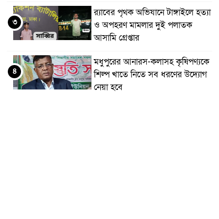
র‌্যাবের পৃথক অভিযানে টাঙ্গাইলে হত্যা
৩
ও অপহরণ মামলার দুই পলাতক
আসামি গ্রেপ্তার
মধুপুরের আনারস-কলাসহ কৃষিপণ্যকে
৪
শিল্প খাতে নিতে সব ধরণের উদ্যোগ
নেয়া হবে
মধুপুরে বিশ্ব মাতৃদুগ্ধ সপ্তাহের
৫
উদ্বোধন, আলোচনা সভা ও শোভাযাত্রা
অনুষ্ঠিত
মধুপুরে বিএনপি নেতার মাকে গলা
৬
কেটে হত্যা
মধুপুরে বাস-ট্রাকের মুখোমুখি সংঘর্ষে
৭
নিহত ৩, আহত ২০-২৫