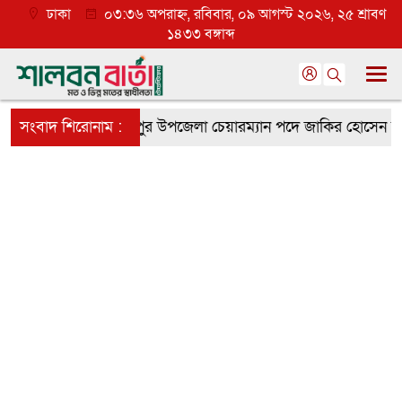
ঢাকা
০৩:৩৬ অপরাহ্ন, রবিবার, ০৯ আগস্ট ২০২৬, ২৫ শ্রাবণ
১৪৩৩ বঙ্গাব্দ
গারোদের সাফল্য
সংবাদ শিরোনাম :
মধুপুর উপজেলা চেয়ারম্যান পদে জাকির হোসেন সরকার