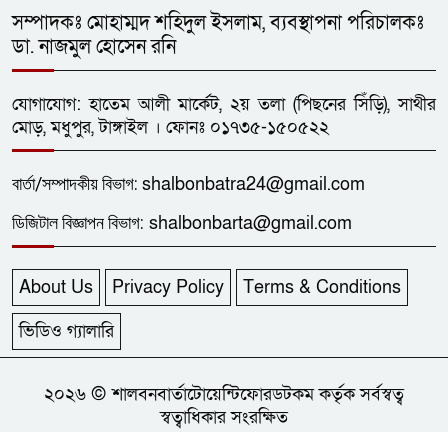
সম্পাদকঃ মোহাম্মদ শহিদুল ইসলাম, ব্যবস্থাপনা পরিচালকঃ
জেলা প্রশাসক গোল্ডকাপ ফুটবল
১২
ডা. নাজমুল হোসেন রনি
টুর্নামেন্টে ধনবাড়ী-গোপালপুরের লড়াই
গোলশূন্য
যোগাযোগ: হাতেম আলী মার্কেট, ২য় তলা (পিছনের সিঁড়ি), সাথীর
ধনবাড়ীতে এইচএসসি শিক্ষার্থীর
মোড়, মধুপুর, টাঙ্গাইল । ফোনঃ ০১৭৩৫-১৫০৫২২
১৩
ফাঁসিতে ঝুলে আত্মহত্যা
বার্তা/
সম্পাদকীয়
বিভাগ:
shalbonbatra24@gmail.com
ছাত্রদলের নেতা আল-আমিনের
ডিজিটাল বিজ্ঞাপন বিভাগ:
shalbonbarta@gmail.com
১৪
প্লাটিলেট সহ ৯১তম রক্তদান
About Us
Privacy Policy
Terms & Conditions
ধনবাড়ীতে কৃষকদের মাঝে বিনামূল্যে
১৫
গাছের চারা, খুটি ও জৈব সার বিতরণ
ভিডিও গ্যালারি
একাধিক পত্রিকা না পড়লে যাঁর কাছে
২০২৬ © শালবনবার্তাটোয়েন্টিফোরডটকম কর্তৃক সর্বস্বত্ব
১৬
স্বত্বাধিকার সংরক্ষিত
দিনটি ছিল অর্থহীন