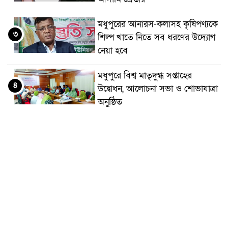
মধুপুরের আনারস-কলাসহ কৃষিপণ্যকে
৩
শিল্প খাতে নিতে সব ধরণের উদ্যোগ
নেয়া হবে
মধুপুরে বিশ্ব মাতৃদুগ্ধ সপ্তাহের
৪
উদ্বোধন, আলোচনা সভা ও শোভাযাত্রা
অনুষ্ঠিত
মধুপুরে বিএনপি নেতার মাকে গলা
৫
কেটে হত্যা
মধুপুরে বাস-ট্রাকের মুখোমুখি সংঘর্ষে
৬
নিহত ৩, আহত ২০-২৫
আইসিটি বিভাগের জুলাই মাসের
৭