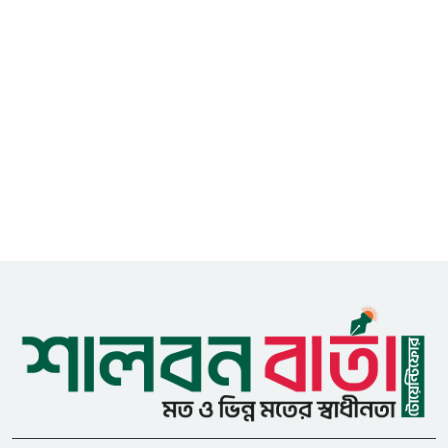
এডিপি পর্যালোচনা সভা অনুষ্ঠিত
গুজবে কান নয়, তথ্য যাচাই করে
৮
সংবাদ প্রকাশ করুন — ফকির মাহবুব
আনাম
সাইবার সুরক্ষা আইন সংশোধনের
৯
খসড়া চূড়ান্তে আরও এক দফা
বৈঠকের সিদ্ধান্ত
মধুপুরকে শান্তি, শৃঙ্খলা ও উন্নয়নের
১০
উপজেলায় রূপ দিতে সবার
সহযোগিতা চাইলেন সাইফুল ইসলাম
ধনবাড়ীতে এইচএসসি পরীক্ষার্থীর
১১
মৃত্যুর ঘটনায় প্রেমিকের শাস্তির
দাবিতে মানববন্ধন