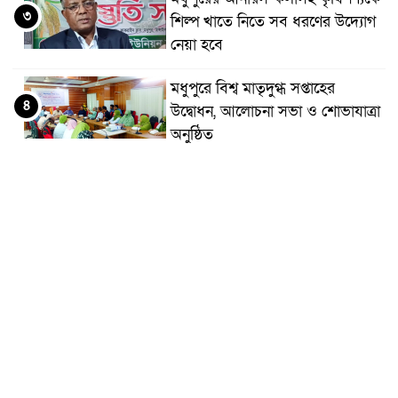
৩
শিল্প খাতে নিতে সব ধরণের উদ্যোগ
নেয়া হবে
মধুপুরে বিশ্ব মাতৃদুগ্ধ সপ্তাহের
৪
উদ্বোধন, আলোচনা সভা ও শোভাযাত্রা
অনুষ্ঠিত
মধুপুরে বিএনপি নেতার মাকে গলা
৫
কেটে হত্যা
মধুপুরে বাস-ট্রাকের মুখোমুখি সংঘর্ষে
৬
নিহত ৩, আহত ২০-২৫
আইসিটি বিভাগের জুলাই মাসের
৭
এডিপি পর্যালোচনা সভা অনুষ্ঠিত