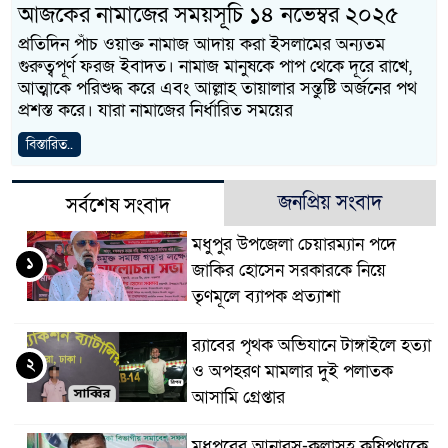
আজকের নামাজের সময়সূচি ১৪ নভেম্বর ২০২৫
প্রতিদিন পাঁচ ওয়াক্ত নামাজ আদায় করা ইসলামের অন্যতম
গুরুত্বপূর্ণ ফরজ ইবাদত। নামাজ মানুষকে পাপ থেকে দূরে রাখে,
আত্মাকে পরিশুদ্ধ করে এবং আল্লাহ তায়ালার সন্তুষ্টি অর্জনের পথ
প্রশস্ত করে। যারা নামাজের নির্ধারিত সময়ের
বিস্তারিত..
জনপ্রিয় সংবাদ
সর্বশেষ সংবাদ
মধুপুর উপজেলা চেয়ারম্যান পদে
১
জাকির হোসেন সরকারকে নিয়ে
তৃণমূলে ব্যাপক প্রত্যাশা
র‌্যাবের পৃথক অভিযানে টাঙ্গাইলে হত্যা
২
ও অপহরণ মামলার দুই পলাতক
আসামি গ্রেপ্তার
মধুপুরের আনারস-কলাসহ কৃষিপণ্যকে