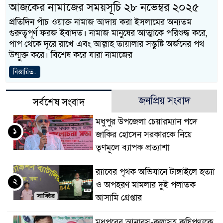
আজকের নামাজের সময়সূচি ২৮ নভেম্বর ২০২৫
প্রতিদিন পাঁচ ওয়াক্ত নামাজ আদায় করা ইসলামের অন্যতম
গুরুত্বপূর্ণ ফরজ ইবাদত। নামাজ মানুষের আত্মাকে পরিশুদ্ধ করে,
পাপ থেকে দূরে রাখে এবং আল্লাহ তায়ালার সন্তুষ্টি অর্জনের পথ
উন্মুক্ত করে। বিশেষ করে যারা নামাজের
বিস্তারিত..
জনপ্রিয় সংবাদ
সর্বশেষ সংবাদ
মধুপুর উপজেলা চেয়ারম্যান পদে
১
জাকির হোসেন সরকারকে নিয়ে
তৃণমূলে ব্যাপক প্রত্যাশা
র‌্যাবের পৃথক অভিযানে টাঙ্গাইলে হত্যা
২
ও অপহরণ মামলার দুই পলাতক
আসামি গ্রেপ্তার
মধুপুরের আনারস-কলাসহ কৃষিপণ্যকে