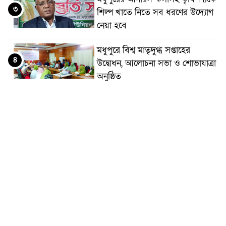
৩
শিল্প খাতে নিতে সব ধরণের উদ্যোগ
নেয়া হবে
মধুপুরে বিশ্ব মাতৃদুগ্ধ সপ্তাহের
৪
উদ্বোধন, আলোচনা সভা ও শোভাযাত্রা
অনুষ্ঠিত
মধুপুরে বিএনপি নেতার মাকে গলা
৫
কেটে হত্যা
মধুপুরে বাস-ট্রাকের মুখোমুখি সংঘর্ষে
৬
নিহত ৩, আহত ২০-২৫
আইসিটি বিভাগের জুলাই মাসের
৭
এডিপি পর্যালোচনা সভা অনুষ্ঠিত