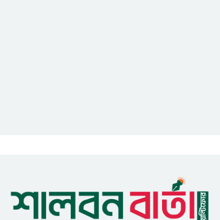
আইসিটি বিভাগের জুলাই মাসের
এডিপি পর্যালোচনা সভা অনুষ্ঠিত
গুজবে কান নয়, তথ্য যাচাই করে
সংবাদ প্রকাশ করুন — ফকির মাহবুব
আনাম
সাইবার সুরক্ষা আইন সংশোধনের
খসড়া চূড়ান্তে আরও এক দফা
বৈঠকের সিদ্ধান্ত
মধুপুরকে শান্তি, শৃঙ্খলা ও উন্নয়নের
উপজেলায় রূপ দিতে সবার
সহযোগিতা চাইলেন সাইফুল ইসলাম