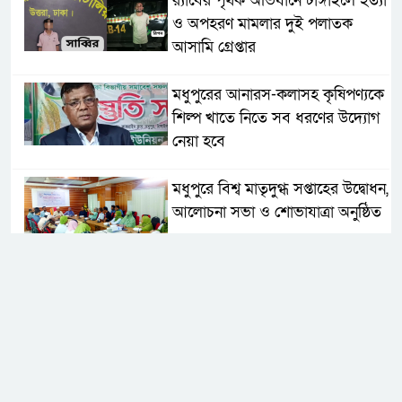
র‌্যাবের পৃথক অভিযানে টাঙ্গাইলে হত্যা
ও অপহরণ মামলার দুই পলাতক
আসামি গ্রেপ্তার
মধুপুরের আনারস-কলাসহ কৃষিপণ্যকে
শিল্প খাতে নিতে সব ধরণের উদ্যোগ
নেয়া হবে
মধুপুরে বিশ্ব মাতৃদুগ্ধ সপ্তাহের উদ্বোধন,
আলোচনা সভা ও শোভাযাত্রা অনুষ্ঠিত
মধুপুরে বিএনপি নেতার মাকে গলা
কেটে হত্যা
মধুপুরে বাস-ট্রাকের মুখোমুখি সংঘর্ষে
নিহত ৩, আহত ২০-২৫