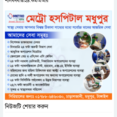
শালবনবার্তা২৪.কম/এআর
নিউজটি শেয়ার করুন