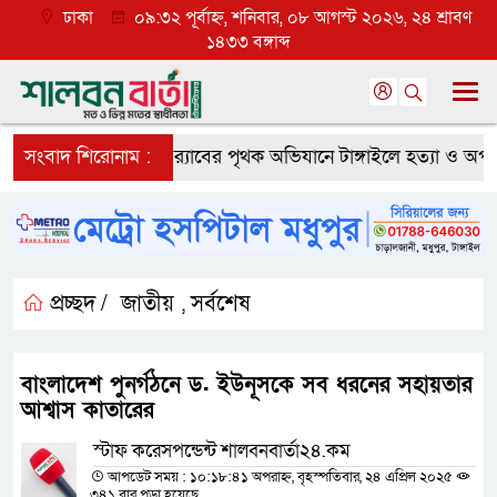
ঢাকা
০৯:৩২ পূর্বাহ্ন, শনিবার, ০৮ আগস্ট ২০২৬, ২৪ শ্রাবণ
১৪৩৩ বঙ্গাব্দ
যাপক প্রত্যাশা
সংবাদ শিরোনাম :
র‌্যাবের পৃথক অভিযানে টাঙ্গাইলে হত্যা ও অপহরণ ম
প্রচ্ছদ /
জাতীয়
সর্বশেষ
,
বাংলাদেশ পুনর্গঠনে ড. ইউনূসকে সব ধরনের সহায়তার
আশ্বাস কাতারের
স্টাফ করেসপন্ডেন্ট শালবনবার্তা২৪.কম
আপডেট সময় : ১০:১৮:৪১ অপরাহ্ন, বৃহস্পতিবার, ২৪ এপ্রিল ২০২৫
৩৪১ বার পড়া হয়েছে