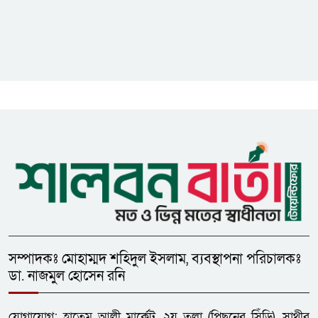
আনাম
সাইবার সুরক্ষা আইন সংশোধনের
খসড়া চূড়ান্তে আরও এক দফা
বৈঠকের সিদ্ধান্ত
মধুপুরকে শান্তি, শৃঙ্খলা ও উন্নয়নের
উপজেলায় রূপ দিতে সবার
সহযোগিতা চাইলেন সাইফুল ইসলাম
সম্পাদকঃ মোহাম্মদ শহিদুল ইসলাম, ব্যবস্থাপনা পরিচালকঃ
ডা. নাজমুল হোসেন রনি
যোগাযোগ: হাতেম আলী মার্কেট, ২য় তলা (পিছনের সিঁড়ি), সাথীর