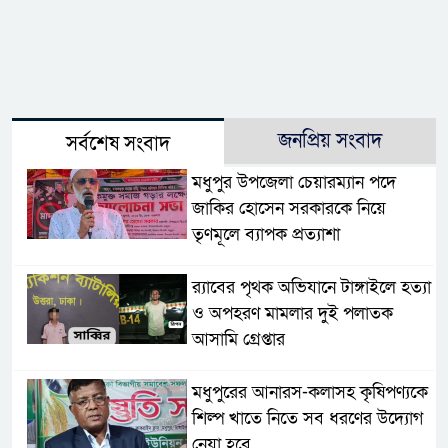
জনপ্রিয় সংবাদ
সর্বশেষ সংবাদ
মধুপুর উপজেলা চেয়ারম্যান পদে
জাকির হোসেন সরকারকে নিয়ে
তৃণমূলে ব্যাপক প্রত্যাশা
র‌্যাবের পৃথক অভিযানে টাঙ্গাইলে হত্যা
ও অপহরণ মামলার দুই পলাতক
আসামি গ্রেপ্তার
মধুপুরের আনারস-কলাসহ কৃষিপণ্যকে
শিল্প খাতে নিতে সব ধরণের উদ্যোগ
নেয়া হবে