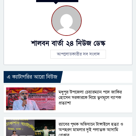
শালবন বার্তা ২৪ নিউজ ডেস্ক
আপলোডকারীর সব সংবাদ
এ ক্যাটাগরির আরো নিউজ
মধুপুর উপজেলা চেয়ারম্যান পদে জাকির
হোসেন সরকারকে নিয়ে তৃণমূলে ব্যাপক
প্রত্যাশা
র‌্যাবের পৃথক অভিযানে টাঙ্গাইলে হত্যা ও
অপহরণ মামলার দুই পলাতক আসামি
গ্রেপ্তার