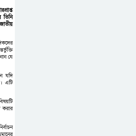
জুলাই মাসের এডিপি
্রাপ্ত
পর্যালোচনা সভা
ে তিনি
অনুষ্ঠিত
জাতীয়
গুজবে কান নয়, তথ্য
দিকদের
যাচাই করে সংবাদ
ভুক্তি
প্রকাশ করুন —
ানান যে
ফকির মাহবুব আনাম
শন যদি
সাইবার সুরক্ষা আইন
ন। এটি
সংশোধনের খসড়া
চূড়ান্তে আরও এক
বিষয়টি
দফা বৈঠকের সিদ্ধান্ত
া করার
মধুপুরকে শান্তি,
র্বাচন
শৃঙ্খলা ও উন্নয়নের
হমানের