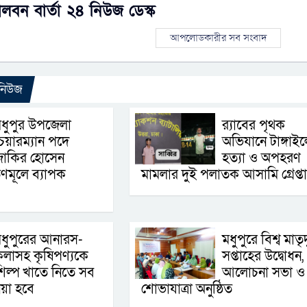
ালবন বার্তা ২৪ নিউজ ডেস্ক
আপলোডকারীর সব সংবাদ
 নিউজ
ধুপুর উপজেলা
র‌্যাবের পৃথক
েয়ারম্যান পদে
অভিযানে টাঙ্গাইল
জাকির হোসেন
হত্যা ও অপহরণ
ণমূলে ব্যাপক
মামলার দুই পলাতক আসামি গ্রেপ্ত
ধুপুরের আনারস-
মধুপুরে বিশ্ব মাতৃদ
লাসহ কৃষিপণ্যকে
সপ্তাহের উদ্বোধন,
িল্প খাতে নিতে সব
আলোচনা সভা ও
য়া হবে
শোভাযাত্রা অনুষ্ঠিত