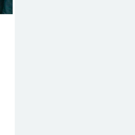
মধুপুরে বিশ্ব মাতৃদুগ্ধ
সপ্তাহের উদ্বোধন,
আলোচনা সভা ও
শোভাযাত্রা অনুষ্ঠিত
মধুপুরে বিএনপি
নেতার মাকে গলা
কেটে হত্যা
মধুপুরে বাস-ট্রাকের
মুখোমুখি সংঘর্ষে
নিহত ৩, আহত
২০-২৫
আইসিটি বিভাগের