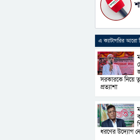
শ
এ ক্যাটাগরির আরো
ম
চ
সরকারকে নিয়ে তৃ
প্রত্যাশা
ম
ক
শ
ধরণের উদ্যোগ নে