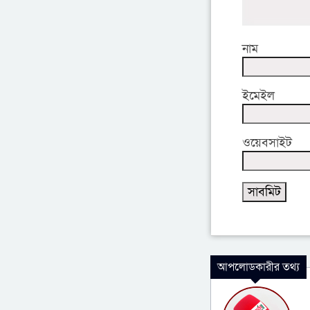
নাম
ইমেইল
ওয়েবসাইট
আপলোডকারীর তথ্য