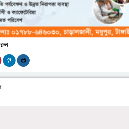
রুন
য