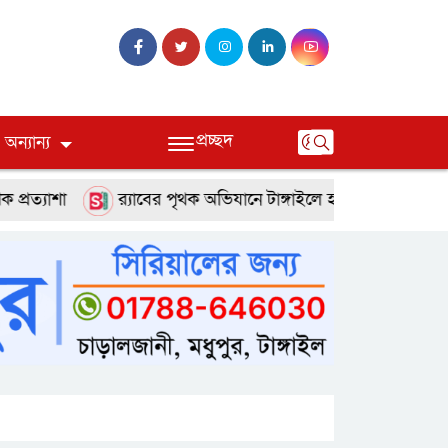
প্রচ্ছদ
অন্যান্য
া
র‌্যাবের পৃথক অভিযানে টাঙ্গাইলে হত্যা ও অপহরণ মামলার দুই