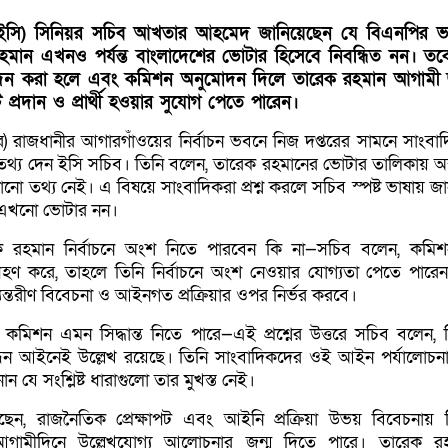
(ইসি) সিনিয়র সচিব আখতার আহমেদ জানিয়েছেন যে বিএনপির ভারপ
রহমান এখনও পর্যন্ত বাংলাদেশের ভোটার হিসেবে নিবন্ধিত নন। তব
েদন করা হলে এবং কমিশন অনুমোদন দিলে তারেক রহমান আগামী 
 প্রদান ও প্রার্থী হওয়ার সুযোগ পেতে পারেন।
র) রাজধানীর আগারগাঁওয়ের নির্বাচন ভবনে নিজ দপ্তরের সামনে সাংবা
্য দেন ইসি সচিব। তিনি বলেন, তারেক রহমানের ভোটার তালিকায় অন্তর্
োনো তথ্য নেই। এ বিষয়ে সাংবাদিকরা প্রশ্ন করলে সচিব স্পষ্ট ভাষায় জ
 এখনো ভোটার নন।
ারেক রহমান নির্বাচনে অংশ নিতে পারবেন কি না—সচিব বলেন, কমি
ত গ্রহণ করে, তাহলে তিনি নির্বাচনে অংশ নেওয়ার যোগ্যতা পেতে পারে
্যন্তরীণ বিবেচনা ও আইনগত প্রক্রিয়ার ওপর নির্ভর করবে।
মিশন এমন সিদ্ধান্ত নিতে পারে—এই প্রশ্নের উত্তরে সচিব বলেন, 
্ধন আইনেই উল্লেখ রয়েছে। তিনি সাংবাদিকদের ওই আইন পর্যালোচন
ন যে সংশ্লিষ্ট ধারাগুলো তার মুখস্ত নেই।
ছেন, রাজনৈতিক প্রেক্ষাপট এবং আইনি প্রক্রিয়া উভয় বিবেচনায় নি
ত আগামীদিনে উল্লেখযোগ্য আলোচনার জন্ম দিতে পারে। তারেক র