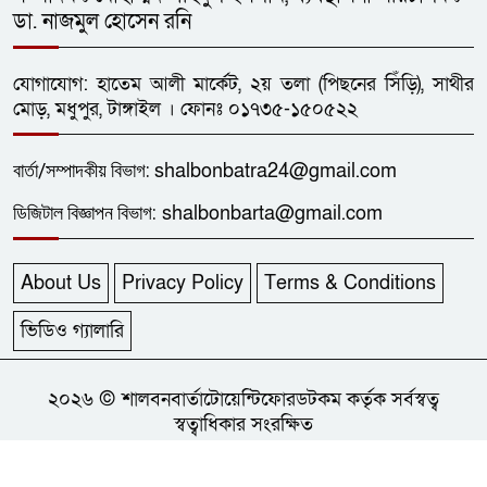
১২
ডা. নাজমুল হোসেন রনি
টুর্নামেন্টে ধনবাড়ী-গোপালপুরের লড়াই
গোলশূন্য
যোগাযোগ: হাতেম আলী মার্কেট, ২য় তলা (পিছনের সিঁড়ি), সাথীর
ধনবাড়ীতে এইচএসসি শিক্ষার্থীর
মোড়, মধুপুর, টাঙ্গাইল । ফোনঃ ০১৭৩৫-১৫০৫২২
১৩
ফাঁসিতে ঝুলে আত্মহত্যা
বার্তা/
সম্পাদকীয়
বিভাগ:
shalbonbatra24@gmail.com
ছাত্রদলের নেতা আল-আমিনের
ডিজিটাল বিজ্ঞাপন বিভাগ:
shalbonbarta@gmail.com
১৪
প্লাটিলেট সহ ৯১তম রক্তদান
About Us
Privacy Policy
Terms & Conditions
ধনবাড়ীতে কৃষকদের মাঝে বিনামূল্যে
১৫
গাছের চারা, খুটি ও জৈব সার বিতরণ
ভিডিও গ্যালারি
একাধিক পত্রিকা না পড়লে যাঁর কাছে
২০২৬ © শালবনবার্তাটোয়েন্টিফোরডটকম কর্তৃক সর্বস্বত্ব
১৬
স্বত্বাধিকার সংরক্ষিত
দিনটি ছিল অর্থহীন