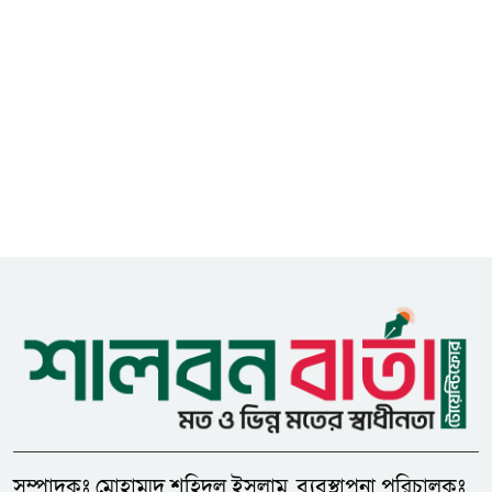
গুজবে কান নয়, তথ্য যাচাই করে
৮
সংবাদ প্রকাশ করুন — ফকির মাহবুব
আনাম
সাইবার সুরক্ষা আইন সংশোধনের
৯
খসড়া চূড়ান্তে আরও এক দফা
বৈঠকের সিদ্ধান্ত
মধুপুরকে শান্তি, শৃঙ্খলা ও উন্নয়নের
১০
উপজেলায় রূপ দিতে সবার
সহযোগিতা চাইলেন সাইফুল ইসলাম
ধনবাড়ীতে এইচএসসি পরীক্ষার্থীর
১১
মৃত্যুর ঘটনায় প্রেমিকের শাস্তির
দাবিতে মানববন্ধন
সম্পাদকঃ মোহাম্মদ শহিদুল ইসলাম, ব্যবস্থাপনা পরিচালকঃ
জেলা প্রশাসক গোল্ডকাপ ফুটবল