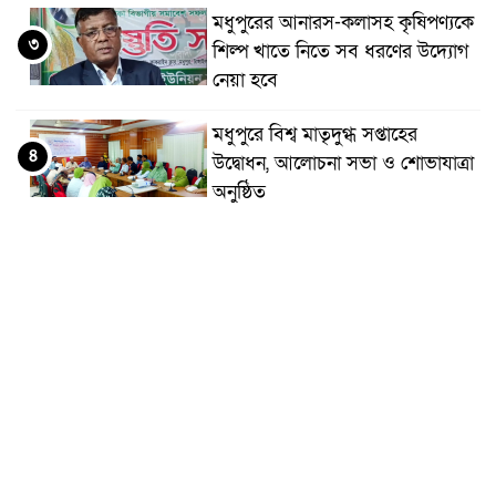
মধুপুরের আনারস-কলাসহ কৃষিপণ্যকে
৩
শিল্প খাতে নিতে সব ধরণের উদ্যোগ
নেয়া হবে
মধুপুরে বিশ্ব মাতৃদুগ্ধ সপ্তাহের
৪
উদ্বোধন, আলোচনা সভা ও শোভাযাত্রা
অনুষ্ঠিত
মধুপুরে বিএনপি নেতার মাকে গলা
৫
কেটে হত্যা
মধুপুরে বাস-ট্রাকের মুখোমুখি সংঘর্ষে
৬
নিহত ৩, আহত ২০-২৫
আইসিটি বিভাগের জুলাই মাসের
৭
এডিপি পর্যালোচনা সভা অনুষ্ঠিত