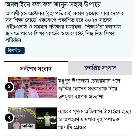
অনলাইনে ফলাফল জানুন সহজ উপায়ে
আগামী ১৬ অক্টোবর (বৃহস্পতিবার) সকাল ১০টায় সারা দেশের
সব শিক্ষা বোর্ডে একযোগে প্রকাশিত হবে ২০২৫ সালের
এইচএসসি ও সমমান পরীক্ষার ফলাফল। শিক্ষার্থীরা ফলাফল
জানতে পারবে শিক্ষা বোর্ডের ওয়েবসাইট, নিজ নিজ শিক্ষা
প্রতিষ্ঠান
বিস্তারিত..
জনপ্রিয় সংবাদ
সর্বশেষ সংবাদ
মধুপুর উপজেলা চেয়ারম্যান পদে
১
জাকির হোসেন সরকারকে নিয়ে
তৃণমূলে ব্যাপক প্রত্যাশা
র‌্যাবের পৃথক অভিযানে টাঙ্গাইলে হত্যা
২
ও অপহরণ মামলার দুই পলাতক
আসামি গ্রেপ্তার