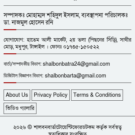
সম্পাদকঃ মোহাম্মদ শহিদুল ইসলাম, ব্যবস্থাপনা পরিচালকঃ
ডা. নাজমুল হোসেন রনি
যোগাযোগ: হাতেম আলী মার্কেট, ২য় তলা (পিছনের সিঁড়ি), সাথীর
মোড়, মধুপুর, টাঙ্গাইল । ফোনঃ ০১৭৩৫-১৫০৫২২
বার্তা/
সম্পাদকীয়
বিভাগ:
shalbonbatra24@gmail.com
ডিজিটাল বিজ্ঞাপন বিভাগ:
shalbonbarta@gmail.com
About Us
Privacy Policy
Terms & Conditions
ভিডিও গ্যালারি
২০২৬ © শালবনবার্তাটোয়েন্টিফোরডটকম কর্তৃক সর্বস্বত্ব
স্বত্বাধিকার সংরক্ষিত