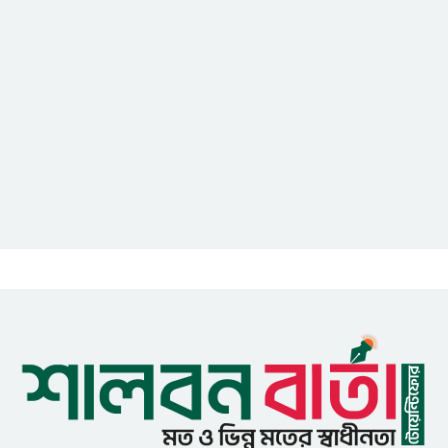
আইসিটি বিভাগের জুলাই মাসের
এডিপি পর্যালোচনা সভা অনুষ্ঠিত
গুজবে কান নয়, তথ্য যাচাই করে
সংবাদ প্রকাশ করুন — ফকির মাহবুব
আনাম
সাইবার সুরক্ষা আইন সংশোধনের
খসড়া চূড়ান্তে আরও এক দফা
বৈঠকের সিদ্ধান্ত
মধুপুরকে শান্তি, শৃঙ্খলা ও উন্নয়নের
উপজেলায় রূপ দিতে সবার
সহযোগিতা চাইলেন সাইফুল ইসলাম