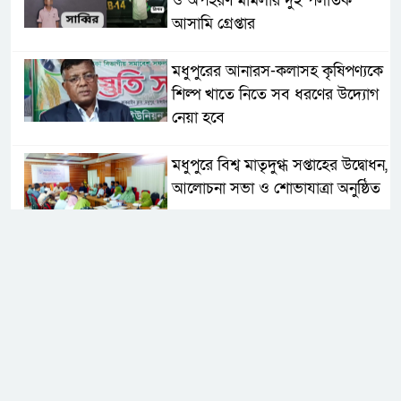
ও অপহরণ মামলার দুই পলাতক
আসামি গ্রেপ্তার
মধুপুরের আনারস-কলাসহ কৃষিপণ্যকে
শিল্প খাতে নিতে সব ধরণের উদ্যোগ
নেয়া হবে
মধুপুরে বিশ্ব মাতৃদুগ্ধ সপ্তাহের উদ্বোধন,
আলোচনা সভা ও শোভাযাত্রা অনুষ্ঠিত
মধুপুরে বিএনপি নেতার মাকে গলা
কেটে হত্যা
মধুপুরে বাস-ট্রাকের মুখোমুখি সংঘর্ষে
নিহত ৩, আহত ২০-২৫