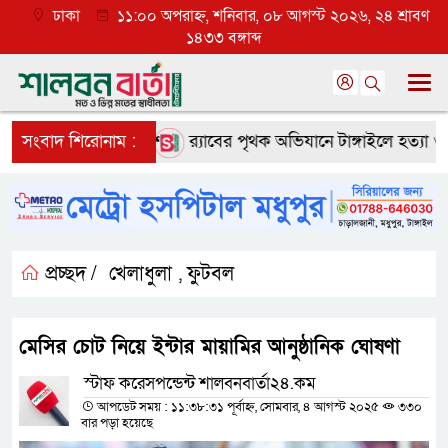
ঢাকা
১১:০০ অপরাহ্ন, শনিবার, ০৮ আগস্ট ২০২৬, ২৪ শ্রাবণ
১৪৩৩ বঙ্গাব্দ
লে ব্যাপক প্রত্যাশা
সংবাদ শিরোনাম :
র‌্যাবের পৃথক অভিযানে টাঙ্গাইলে হত্যা ও অপ
প্রচ্ছদ /
খেলাধুলা
ফুটবল
,
মেসির চোট নিয়ে ইন্টার মায়ামির আনুষ্ঠানিক ঘোষণা
স্টাফ করেসপন্ডেন্ট শালবনবার্তা২৪.কম
আপডেট সময় : ১১:৩৮:৩১ পূর্বাহ্ন, সোমবার, ৪ আগস্ট ২০২৫
৩৩০
বার পড়া হয়েছে