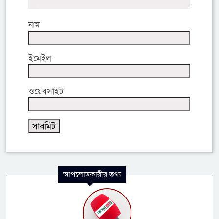
নাম
ইমেইল
ওয়েবসাইট
আপলোডকারীর তথ্য