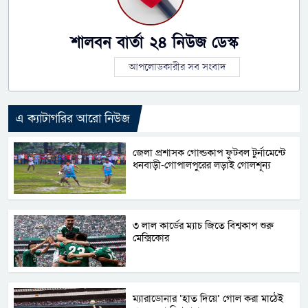
শালবন বার্তা ২৪ নিউজ ডেস্ক
আপলোডকারীর সব সংবাদ
এ ক্যাটাগরির আরো নিউজ
জেলা প্রশাসক গোল্ডকাপ ফুটবল টুর্নামেন্টে
ধনবাড়ী-গোপালপুরের লড়াই গোলশূন্য
৩ লাল কার্ডের ম্যাচ জিতে বিশ্বকাপ শুরু
মেক্সিকোর
ম্যারাডোনার ‘হাত দিয়ে’ গোল করা মাঠেই