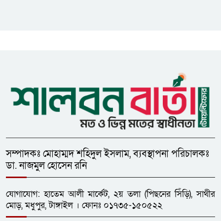
সাইবার সুরক্ষা আইন সংশোধনের
খসড়া চূড়ান্তে আরও এক দফা
বৈঠকের সিদ্ধান্ত
মধুপুরকে শান্তি, শৃঙ্খলা ও উন্নয়নের
উপজেলায় রূপ দিতে সবার
সহযোগিতা চাইলেন সাইফুল ইসলাম
সম্পাদকঃ মোহাম্মদ শহিদুল ইসলাম, ব্যবস্থাপনা পরিচালকঃ
ডা. নাজমুল হোসেন রনি
যোগাযোগ: হাতেম আলী মার্কেট, ২য় তলা (পিছনের সিঁড়ি), সাথীর
মোড়, মধুপুর, টাঙ্গাইল । ফোনঃ ০১৭৩৫-১৫০৫২২