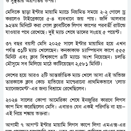
ও সুস্থতার অগ্রগতির ওপর।”
মেসিকে ছাড়া ইন্টার মায়ামি ম্যাচে নিয়মিত সময়ে ২-২ গোলে ড্র
করলেও টাইব্রেকারে ৫-৪ ব্যবধানে জয় পায়। জর্দি আলবার
৯২তম মিনিটে করা গোল ক্লাবটিকে লিগস কাপের পরবর্তী রাউন্ডে
যাওয়ার পথে রেখেছে। দুই ম্যাচ শেষে তাদের সংগ্রহ ৫ পয়েন্ট।
৩৭ বছর বয়সী মেসি ২০২৫ সালে ইন্টার মায়ামির হয়ে এখন
পর্যন্ত ৩১টি ম্যাচ খেলেছেন। কনকাকাফ চ্যাম্পিয়নস কাপে ৫৫৫
মিনিট এবং ক্লাব বিশ্বকাপে ৪টি ম্যাচে অংশ নিয়েছেন। চলতি
মৌসুমে সব মিলিয়ে মাঠে কাটিয়েছেন ২,৫৮১ মিনিট।
দেশের হয়ে আরও ২টি আন্তর্জাতিক ম্যাচ খেলে আসা এই অভিজ্ঞ
তারকাকে ক্লাব কোচ হাভিয়ের মাশ্চেরানো প্রাথমিকভাবে ‘লোড
ম্যানেজমেন্ট’-এর জন্য বিশ্রামে রেখেছিলেন।
২০২৪ সালের কোপা আমেরিকা শেষে ইনজুরির কারণে লিগস
কাপ মিস করেছিলেন মেসি। এবারও যেন একই পরিণতি না হয়—
এই নিয়ে শঙ্কায় ভক্তরা।
আগামী ৭ আগস্ট ইন্টার মায়ামি লিগস কাপে লিগা এমএক্স-এর