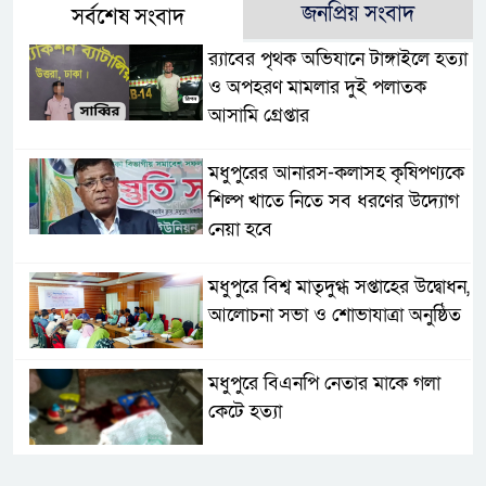
জনপ্রিয় সংবাদ
সর্বশেষ সংবাদ
র‌্যাবের পৃথক অভিযানে টাঙ্গাইলে হত্যা
ও অপহরণ মামলার দুই পলাতক
আসামি গ্রেপ্তার
মধুপুরের আনারস-কলাসহ কৃষিপণ্যকে
শিল্প খাতে নিতে সব ধরণের উদ্যোগ
নেয়া হবে
মধুপুরে বিশ্ব মাতৃদুগ্ধ সপ্তাহের উদ্বোধন,
আলোচনা সভা ও শোভাযাত্রা অনুষ্ঠিত
মধুপুরে বিএনপি নেতার মাকে গলা
কেটে হত্যা
মধুপুরে বাস-ট্রাকের মুখোমুখি সংঘর্ষে