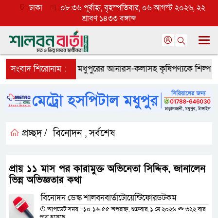
ঢাকা
০৮:৩৬ পূর্বাহ্ন, বৃহস্পতিবার, ০৬ আগস্ট ২০২৬, ২২
শ্রাবণ ১৪৩৩ বঙ্গাব্দ
আসামি গ্রেপ্তার
সংবাদ শিরোনাম :
মধুপুরের আনারস-কলাসহ কৃষিপণ্যকে শিল্প খাতে 
প্রচ্ছদ /
বিনোদন
সর্বশেষ
,
প্রায় ১১ মাস পর কারামুক্ত অভিনেতা সিদ্দিক, জানালেন
ভিন্ন অভিজ্ঞতার কথা
বিনোদন ডেস্ক শালবনবার্তাটোয়েন্টিফোরডটকম
আপডেট সময় : ১০:১৬:৫৫ অপরাহ্ন, শুক্রবার, ১ মে ২০২৬
৩২২ বার
পড়া হয়েছে