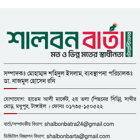
ধনবাড়ীতে এইচএসসি পরীক্ষার্থীর
মৃত্যুর ঘটনায় প্রেমিকের শাস্তির
দাবিতে মানববন্ধন
সম্পাদকঃ মোহাম্মদ শহিদুল ইসলাম, ব্যবস্থাপনা পরিচালকঃ
ডা. নাজমুল হোসেন রনি
যোগাযোগ: হাতেম আলী মার্কেট, ২য় তলা (পিছনের সিঁড়ি), সাথীর
মোড়, মধুপুর, টাঙ্গাইল । ফোনঃ ০১৭৩৫-১৫০৫২২
বার্তা/
সম্পাদকীয়
বিভাগ:
shalbonbatra24@gmail.com
ডিজিটাল বিজ্ঞাপন বিভাগ:
shalbonbarta@gmail.com