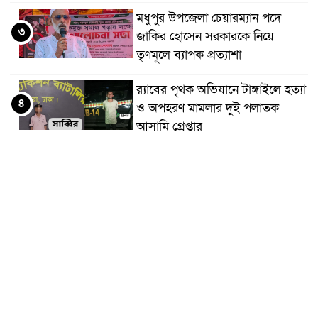
মধুপুর উপজেলা চেয়ারম্যান পদে
৩
জাকির হোসেন সরকারকে নিয়ে
তৃণমূলে ব্যাপক প্রত্যাশা
র‌্যাবের পৃথক অভিযানে টাঙ্গাইলে হত্যা
৪
ও অপহরণ মামলার দুই পলাতক
আসামি গ্রেপ্তার
মধুপুরের আনারস-কলাসহ কৃষিপণ্যকে
৫
শিল্প খাতে নিতে সব ধরণের উদ্যোগ
নেয়া হবে
মধুপুরে বিশ্ব মাতৃদুগ্ধ সপ্তাহের
৬
উদ্বোধন, আলোচনা সভা ও শোভাযাত্রা
অনুষ্ঠিত
মধুপুরে বিএনপি নেতার মাকে গলা