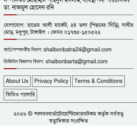
সম্পাদকঃ মোহাম্মদ শহিদুল ইসলাম, ব্যবস্থাপনা পরিচালকঃ
মধুপুরকে শান্তি, শৃঙ্খলা ও উন্নয়নের
১২
ডা. নাজমুল হোসেন রনি
উপজেলায় রূপ দিতে সবার
সহযোগিতা চাইলেন সাইফুল ইসলাম
যোগাযোগ: হাতেম আলী মার্কেট, ২য় তলা (পিছনের সিঁড়ি), সাথীর
ধনবাড়ীতে এইচএসসি পরীক্ষার্থীর
মোড়, মধুপুর, টাঙ্গাইল । ফোনঃ ০১৭৩৫-১৫০৫২২
১৩
মৃত্যুর ঘটনায় প্রেমিকের শাস্তির
দাবিতে মানববন্ধন
বার্তা/
সম্পাদকীয়
বিভাগ:
shalbonbatra24@gmail.com
ডিজিটাল বিজ্ঞাপন বিভাগ:
shalbonbarta@gmail.com
জেলা প্রশাসক গোল্ডকাপ ফুটবল
১৪
টুর্নামেন্টে ধনবাড়ী-গোপালপুরের লড়াই
গোলশূন্য
About Us
Privacy Policy
Terms & Conditions
ধনবাড়ীতে এইচএসসি শিক্ষার্থীর
ভিডিও গ্যালারি
১৫
ফাঁসিতে ঝুলে আত্মহত্যা
২০২৬ © শালবনবার্তাটোয়েন্টিফোরডটকম কর্তৃক সর্বস্বত্ব
ছাত্রদলের নেতা আল-আমিনের
স্বত্বাধিকার সংরক্ষিত
১৬
প্লাটিলেট সহ ৯১তম রক্তদান