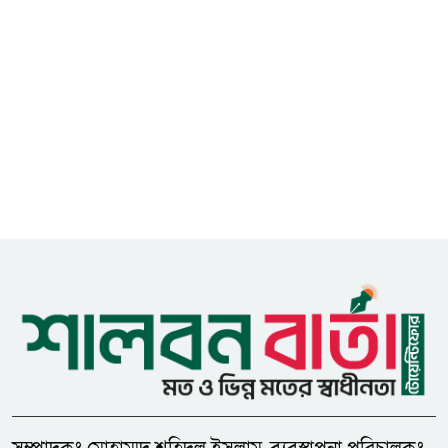
৭
কেটে হত্যা
মধুপুরে বাস-ট্রাকের মুখোমুখি সংঘর্ষে
৮
নিহত ৩, আহত ২০-২৫
আইসিটি বিভাগের জুলাই মাসের
৯
এডিপি পর্যালোচনা সভা অনুষ্ঠিত
গুজবে কান নয়, তথ্য যাচাই করে
১০
সংবাদ প্রকাশ করুন — ফকির মাহবুব
আনাম
সাইবার সুরক্ষা আইন সংশোধনের
১১
খসড়া চূড়ান্তে আরও এক দফা
বৈঠকের সিদ্ধান্ত