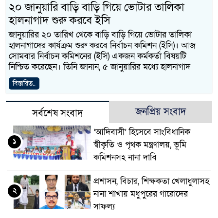
২০ জানুয়ারি বাড়ি বাড়ি গিয়ে ভোটার তালিকা
হালনাগাদ শুরু করবে ইসি
জানুয়ারির ২০ তারিখ থেকে বাড়ি বাড়ি গিয়ে ভোটার তালিকা
হালনাগাদের কার্যক্রম শুরু করবে নির্বাচন কমিশন (ইসি)। আজ
সোমবার নির্বাচন কমিশনের (ইসি) একজন কর্মকর্তা বিষয়টি
নিশ্চিত করেছেন। তিনি জানান, ৫ জানুয়ারির মধ্যে হালনাগাদ
বিস্তারিত..
জনপ্রিয় সংবাদ
সর্বশেষ সংবাদ
‘আদিবাসী’ হিসেবে সাংবিধানিক
১
স্বীকৃতি ও পৃথক মন্ত্রণালয়, ভূমি
কমিশনসহ নানা দাবি
প্রশাসন, বিচার, শিক্ষকতা খেলাধুলাসহ
২
নানা শাখায় মধুপুরের গারোদের
সাফল্য