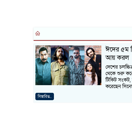
ঈদের ৫ম 
আয় করল
দেশের চলচ্চি
থেকে শুরু করে
টিকিট সংকট, 
করেছেন সিনেম
বিস্তারিত..