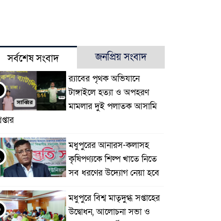
জনপ্রিয় সংবাদ
সর্বশেষ সংবাদ
র‌্যাবের পৃথক অভিযানে
টাঙ্গাইলে হত্যা ও অপহরণ
মামলার দুই পলাতক আসামি
েপ্তার
মধুপুরের আনারস-কলাসহ
২
কৃষিপণ্যকে শিল্প খাতে নিতে
সব ধরণের উদ্যোগ নেয়া হবে
মধুপুরে বিশ্ব মাতৃদুগ্ধ সপ্তাহের
৩
উদ্বোধন, আলোচনা সভা ও