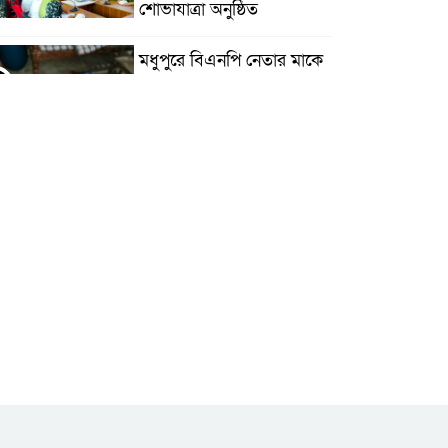
শোভাযাত্রা অনুষ্ঠিত
মধুপুরে বিএনপি নেতার মাকে
গলা কেটে হত্যা
মধুপুরে বাস-ট্রাকের মুখোমুখি
৫
সংঘর্ষে নিহত ৩, আহত
২০-২৫
আইসিটি বিভাগের জুলাই
৬
মাসের এডিপি পর্যালোচনা
সভা অনুষ্ঠিত
গুজবে কান নয়, তথ্য যাচাই
করে সংবাদ প্রকাশ করুন —
ফকির মাহবুব আনাম