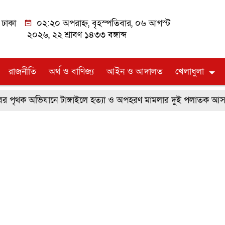
ঢাকা
০২:২০ অপরাহ্ন, বৃহস্পতিবার, ০৬ আগস্ট
২০২৬, ২২ শ্রাবণ ১৪৩৩ বঙ্গাব্দ
রাজনীতি
অর্থ ও বাণিজ্য
আইন ও আদালত
খেলাধুলা
র পৃথক অভিযানে টাঙ্গাইলে হত্যা ও অপহরণ মামলার দুই পলাতক আসামি গ