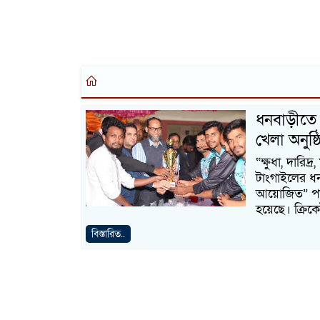
ধনবাড়ীতে প
খেলা অনুষ্
“ক্ষুধা, দারিদ
টাংগাইলের ধন
আয়োজিত” পাইস
হয়েছে। ক্রিকেট
বিস্তারিত..