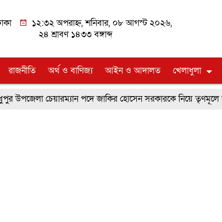
াকা
১২:৩২ অপরাহ্ন, শনিবার, ০৮ আগস্ট ২০২৬,
২৪ শ্রাবণ ১৪৩৩ বঙ্গাব্দ
রাজনীতি
অর্থ ও বাণিজ্য
আইন ও আদালত
খেলাধুলা
র উপজেলা চেয়ারম্যান পদে জাকির হোসেন সরকারকে নিয়ে তৃণমূলে ব্যাপ