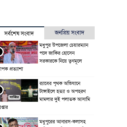
জনপ্রিয় সংবাদ
সর্বশেষ সংবাদ
মধুপুর উপজেলা চেয়ারম্যান
পদে জাকির হোসেন
সরকারকে নিয়ে তৃণমূলে
যাপক প্রত্যাশা
র‌্যাবের পৃথক অভিযানে
২
টাঙ্গাইলে হত্যা ও অপহরণ
মামলার দুই পলাতক আসামি
েপ্তার
মধুপুরের আনারস-কলাসহ