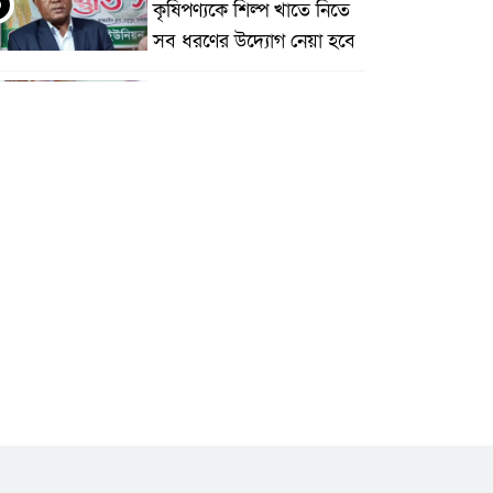
৩
কৃষিপণ্যকে শিল্প খাতে নিতে
সব ধরণের উদ্যোগ নেয়া হবে
মধুপুরে বিশ্ব মাতৃদুগ্ধ সপ্তাহের
উদ্বোধন, আলোচনা সভা ও
শোভাযাত্রা অনুষ্ঠিত
মধুপুরে বিএনপি নেতার মাকে
৫
গলা কেটে হত্যা
মধুপুরে বাস-ট্রাকের মুখোমুখি
৬
সংঘর্ষে নিহত ৩, আহত
২০-২৫
আইসিটি বিভাগের জুলাই
মাসের এডিপি পর্যালোচনা