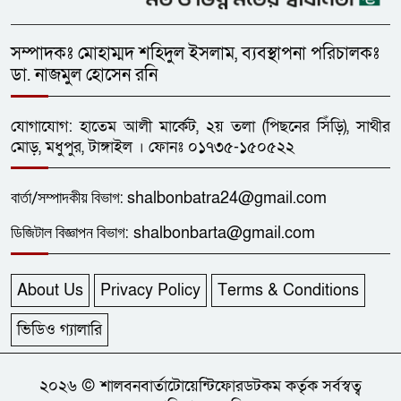
সম্পাদকঃ মোহাম্মদ শহিদুল ইসলাম, ব্যবস্থাপনা পরিচালকঃ
ডা. নাজমুল হোসেন রনি
যোগাযোগ: হাতেম আলী মার্কেট, ২য় তলা (পিছনের সিঁড়ি), সাথীর
মোড়, মধুপুর, টাঙ্গাইল । ফোনঃ ০১৭৩৫-১৫০৫২২
বার্তা/
সম্পাদকীয়
বিভাগ:
shalbonbatra24@gmail.com
ডিজিটাল বিজ্ঞাপন বিভাগ:
shalbonbarta@gmail.com
About Us
Privacy Policy
Terms & Conditions
ভিডিও গ্যালারি
২০২৬ © শালবনবার্তাটোয়েন্টিফোরডটকম কর্তৃক সর্বস্বত্ব