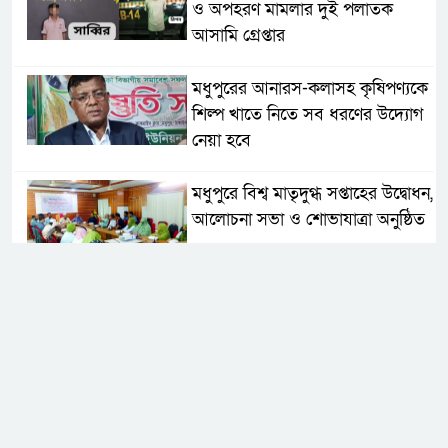
ও অপহরণ মামলার দুই পলাতক
আসামি গ্রেপ্তার
মধুপুরের আনারস-কলাসহ কৃষিপণ্যকে
শিল্প খাতে নিতে সব ধরণের উদ্যোগ
নেয়া হবে
মধুপুরে বিশ্ব মাতৃদুগ্ধ সপ্তাহের উদ্বোধন,
আলোচনা সভা ও শোভাযাত্রা অনুষ্ঠিত
মধুপুরে বিএনপি নেতার মাকে গলা
কেটে হত্যা
মধুপুরে বাস-ট্রাকের মুখোমুখি সংঘর্ষে
নিহত ৩, আহত ২০-২৫