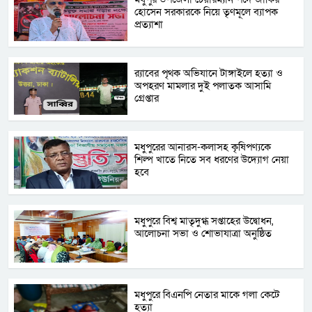
হোসেন সরকারকে নিয়ে তৃণমূলে ব্যাপক
প্রত্যাশা
র‌্যাবের পৃথক অভিযানে টাঙ্গাইলে হত্যা ও
অপহরণ মামলার দুই পলাতক আসামি
গ্রেপ্তার
মধুপুরের আনারস-কলাসহ কৃষিপণ্যকে
শিল্প খাতে নিতে সব ধরণের উদ্যোগ নেয়া
হবে
মধুপুরে বিশ্ব মাতৃদুগ্ধ সপ্তাহের উদ্বোধন,
আলোচনা সভা ও শোভাযাত্রা অনুষ্ঠিত
মধুপুরে বিএনপি নেতার মাকে গলা কেটে
হত্যা