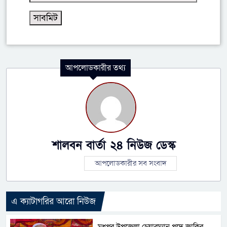
আপলোডকারীর তথ্য
শালবন বার্তা ২৪ নিউজ ডেস্ক
আপলোডকারীর সব সংবাদ
এ ক্যাটাগরির আরো নিউজ
মধুপুর উপজেলা চেয়ারম্যান পদে জাকির