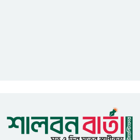
আইসিটি বিভাগের জুলাই মাসের
এডিপি পর্যালোচনা সভা অনুষ্ঠিত
গুজবে কান নয়, তথ্য যাচাই করে
সংবাদ প্রকাশ করুন — ফকির মাহবুব
আনাম
সাইবার সুরক্ষা আইন সংশোধনের
খসড়া চূড়ান্তে আরও এক দফা
বৈঠকের সিদ্ধান্ত
মধুপুরকে শান্তি, শৃঙ্খলা ও উন্নয়নের
উপজেলায় রূপ দিতে সবার
সহযোগিতা চাইলেন সাইফুল ইসলাম