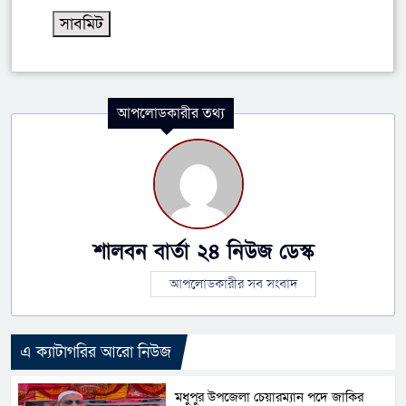
আপলোডকারীর তথ্য
শালবন বার্তা ২৪ নিউজ ডেস্ক
আপলোডকারীর সব সংবাদ
এ ক্যাটাগরির আরো নিউজ
মধুপুর উপজেলা চেয়ারম্যান পদে জাকির