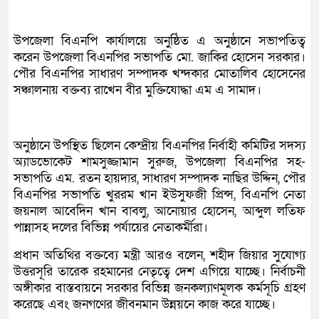
উপজেলা বিএনপি কার্যালয়ে অনুষ্ঠিত এ অনুষ্ঠানে সভাপতিত্ব
করেন উপজেলা বিএনপির সভাপতি মো. জাকির হোসেন সরকার।
পৌর বিএনপির সাধারণ সম্পাদক খন্দকার মোতালিব হোসেনের
সঞ্চালনায় বক্তব্য রাখেন বীর মুক্তিযোদ্ধা এম এ সামাদ।
অনুষ্ঠানে উপস্থিত ছিলেন কেন্দ্রীয় বিএনপির নির্বাহী কমিটির সদস্য
অ্যাডভোকেট শামসুজ্জামান সুরুজ, উপজেলা বিএনপির সহ-
সভাপতি এম. রতন হায়দার, সাধারণ সম্পাদক নাছির উদ্দিন, পৌর
বিএনপির সভাপতি খুররম খান ইউসুফজী প্রিন্স, বিএনপি নেতা
জয়নাল আবেদিন খান বাবলু, আনোয়ার হোসেন, আব্দুল লতিফ
পান্নাসহ দলের বিভিন্ন পর্যায়ের নেতাকর্মীরা।
প্রধান অতিথির বক্তব্যে মন্ত্রী আরও বলেন, শহীদ জিয়ার সুযোগ্য
উত্তরসূরি তারেক রহমানের নেতৃত্বে দেশ এগিয়ে যাচ্ছে। নির্বাচনী
অঙ্গীকার বাস্তবায়নে সরকার বিভিন্ন জনকল্যাণমূলক কর্মসূচি গ্রহণ
করেছে এবং জনগণের জীবনমান উন্নয়নে কাজ করে যাচ্ছে।