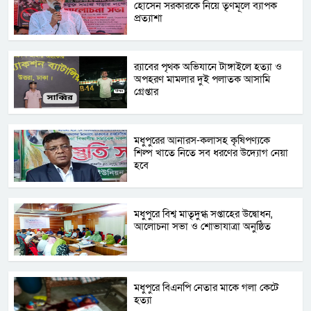
হোসেন সরকারকে নিয়ে তৃণমূলে ব্যাপক
প্রত্যাশা
র‌্যাবের পৃথক অভিযানে টাঙ্গাইলে হত্যা ও
অপহরণ মামলার দুই পলাতক আসামি
গ্রেপ্তার
মধুপুরের আনারস-কলাসহ কৃষিপণ্যকে
শিল্প খাতে নিতে সব ধরণের উদ্যোগ নেয়া
হবে
মধুপুরে বিশ্ব মাতৃদুগ্ধ সপ্তাহের উদ্বোধন,
আলোচনা সভা ও শোভাযাত্রা অনুষ্ঠিত
মধুপুরে বিএনপি নেতার মাকে গলা কেটে
হত্যা