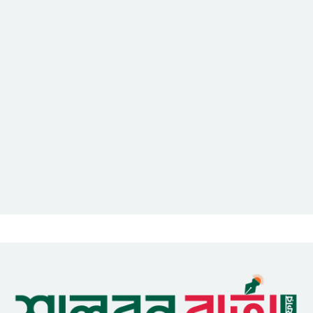
আইসিটি বিভাগের জুলাই মাসের
এডিপি পর্যালোচনা সভা অনুষ্ঠিত
গুজবে কান নয়, তথ্য যাচাই করে
সংবাদ প্রকাশ করুন — ফকির মাহবুব
আনাম
সাইবার সুরক্ষা আইন সংশোধনের
খসড়া চূড়ান্তে আরও এক দফা
বৈঠকের সিদ্ধান্ত
মধুপুরকে শান্তি, শৃঙ্খলা ও উন্নয়নের
উপজেলায় রূপ দিতে সবার
সহযোগিতা চাইলেন সাইফুল ইসলাম