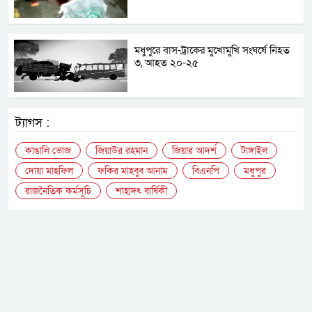
মধুপুরে বাস-ট্রাকের মুখোমুখি সংঘর্ষে নিহত
৩, আহত ২০-২৫
ট্যাগস :
কাঙালি ভোজ
জিয়াউর রহমান
জিয়ার আদর্শ
টাঙ্গাইল
দোয়া মাহফিল
ফকির মাহবুব আনাম
বিএনপি
মধুপুর
রাজনৈতিক কর্মসূচি
শাহাদৎ বার্ষিকী