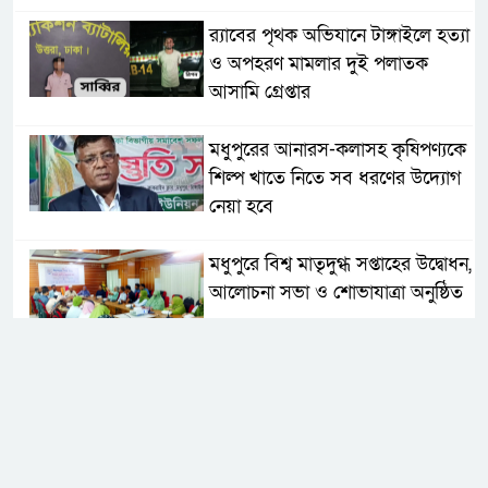
র‌্যাবের পৃথক অভিযানে টাঙ্গাইলে হত্যা
ও অপহরণ মামলার দুই পলাতক
আসামি গ্রেপ্তার
মধুপুরের আনারস-কলাসহ কৃষিপণ্যকে
শিল্প খাতে নিতে সব ধরণের উদ্যোগ
নেয়া হবে
মধুপুরে বিশ্ব মাতৃদুগ্ধ সপ্তাহের উদ্বোধন,
আলোচনা সভা ও শোভাযাত্রা অনুষ্ঠিত
মধুপুরে বিএনপি নেতার মাকে গলা
কেটে হত্যা
মধুপুরে বাস-ট্রাকের মুখোমুখি সংঘর্ষে
নিহত ৩, আহত ২০-২৫