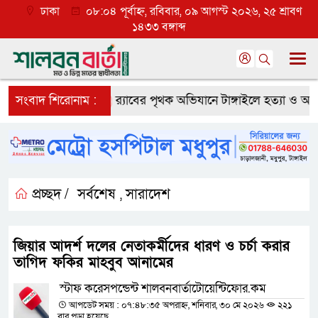
ঢাকা
০৮:০৪ পূর্বাহ্ন, রবিবার, ০৯ আগস্ট ২০২৬, ২৫ শ্রাবণ
১৪৩৩ বঙ্গাব্দ
্যাপক প্রত্যাশা
সংবাদ শিরোনাম :
র‌্যাবের পৃথক অভিযানে টাঙ্গাইলে হত্যা ও অপহরণ 
প্রচ্ছদ /
সর্বশেষ
সারাদেশ
,
জিয়ার আদর্শ দলের নেতাকর্মীদের ধারণ ও চর্চা করার
তাগিদ ফকির মাহবুব আনামের
স্টাফ করেসপন্ডেন্ট শালবনবার্তাটোয়েন্টিফোর.কম
আপডেট সময় : ০৭:৪৮:৩৫ অপরাহ্ন, শনিবার, ৩০ মে ২০২৬
২২১
বার পড়া হয়েছে