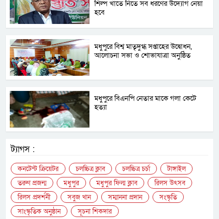
শিল্প খাতে নিতে সব ধরণের উদ্যোগ নেয়া
হবে
মধুপুরে বিশ্ব মাতৃদুগ্ধ সপ্তাহের উদ্বোধন,
আলোচনা সভা ও শোভাযাত্রা অনুষ্ঠিত
মধুপুরে বিএনপি নেতার মাকে গলা কেটে
হত্যা
ট্যাগস :
কনটেন্ট ক্রিয়েটর
চলচ্চিত্র ক্লাব
চলচ্চিত্র চর্চা
টাঙ্গাইল
তরুণ প্রজন্ম
মধুপুর
মধুপুর ফিল্ম ক্লাব
রিলস উৎসব
রিলস প্রদর্শনী
সবুজ খান
সম্মাননা প্রদান
সংস্কৃতি
সাংস্কৃতিক অনুষ্ঠান
সূচনা শিকদার