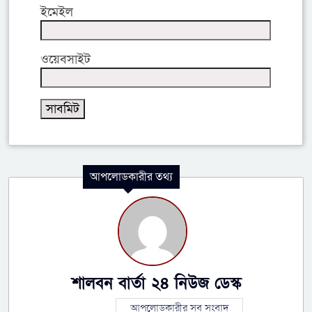
ইমেইল
ওয়েবসাইট
আপলোডকারীর তথ্য
শালবন বার্তা ২৪ নিউজ ডেস্ক
আপলোডকারীর সব সংবাদ