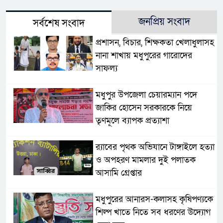
জনপ্রিয় সংবাদ
সর্বশেষ সংবাদ
প্রশাসন, বিচার, শিক্ষকতা খেলাধুলাসহ
নানা শাখায় মধুপুরের গারোদের
সাফল্য
মধুপুর উপজেলা চেয়ারম্যান পদে
জাকির হোসেন সরকারকে নিয়ে
তৃণমূলে ব্যাপক প্রত্যাশা
র‌্যাবের পৃথক অভিযানে টাঙ্গাইলে হত্যা
ও অপহরণ মামলার দুই পলাতক
আসামি গ্রেপ্তার
মধুপুরের আনারস-কলাসহ কৃষিপণ্যকে
শিল্প খাতে নিতে সব ধরণের উদ্যোগ