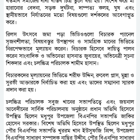
বর্তমান সমাজের নানা বাস্তব চিত্র তুলে ধরা হয়। বিশেষ করে মা
হারানোর বেদনা, সড়ক দুর্ঘটনা, দাম্পত্য কলহ, ঘুষ এবং
স্থানীয়ভাবে নির্যাতনের মতো বিষয়গুলো দর্শকদের আবেগাপ্লুত
করে।
রিলস উৎসবে জমা পড়া ভিডিওগুলো বিচারক প্যানেল
সৃজনশীলতা, বিষয়বস্তুর উপস্থাপন ও সামগ্রিক মানের ভিত্তিতে
নিরপেক্ষভাবে মূল্যায়ন করেন। বিচারক হিসেবে দায়িত্ব পালন
করেন সাংবাদিক ও অভিনেতা হাসনাত জুবায়ের, অভিনেত্রী সূচনা
শিকদার এবং চলচ্চিত্র পরিচালক শামীম হাসান।
বিচারকদের মূল্যায়নের ভিত্তিতে শরীফ উদ্দিন, রুবেল প্লাস, মুন্না ও
সুরভী আক্তারকে নির্বাচিত করা হয় এবং তাদের সম্মাননা স্মারক
প্রদান করা হয়।
চলচ্চিত্র পরিচালক সবুজ খানের সভাপতিত্বে এবং জয়নাল
আবেদীনের সার্বিক পরিচালনায় অনুষ্ঠানে প্রধান অতিথি হিসেবে
উপস্থিত ছিলেন মধুপুর উপজেলা বিএনপির সভাপতি জাকির
হোসেন সরকার। বিশেষ অতিথি হিসেবে উপস্থিত ছিলেন মধুপুর
পৌর বিএনপির সভাপতি খুররম খান ইউসুফজি প্রিন্স, উপজেলা
বিএনপির সাধারণ সম্পাদক নাছির উদ্দীন, পৌর বিএনপির সাধারণ