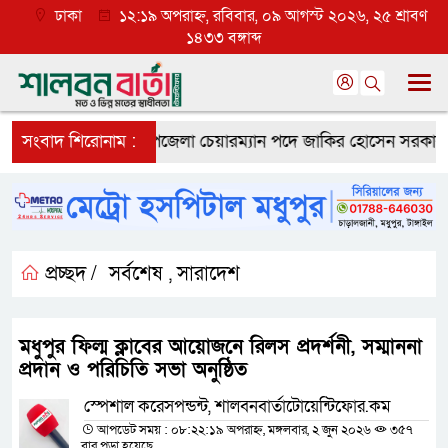
ঢাকা
১২:১৯ অপরাহ্ন, রবিবার, ০৯ আগস্ট ২০২৬, ২৫ শ্রাবণ
১৪৩৩ বঙ্গাব্দ
সাফল্য
সংবাদ শিরোনাম :
মধুপুর উপজেলা চেয়ারম্যান পদে জাকির হোসেন সরকারকে নিয়ে 
প্রচ্ছদ /
সর্বশেষ
সারাদেশ
,
মধুপুর ফিল্ম ক্লাবের আয়োজনে রিলস প্রদর্শনী, সম্মাননা
প্রদান ও পরিচিতি সভা অনুষ্ঠিত
স্পেশাল করেসপন্ডন্ট, শালবনবার্তাটোয়েন্টিফোর.কম
আপডেট সময় : ০৮:২২:১৯ অপরাহ্ন, মঙ্গলবার, ২ জুন ২০২৬
৩৫৭
বার পড়া হয়েছে