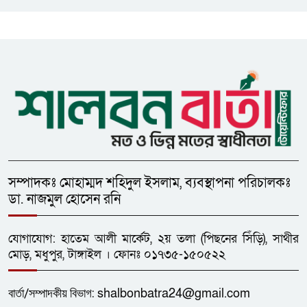
আনাম
সাইবার সুরক্ষা আইন সংশোধনের
খসড়া চূড়ান্তে আরও এক দফা
বৈঠকের সিদ্ধান্ত
সম্পাদকঃ মোহাম্মদ শহিদুল ইসলাম, ব্যবস্থাপনা পরিচালকঃ
ডা. নাজমুল হোসেন রনি
যোগাযোগ: হাতেম আলী মার্কেট, ২য় তলা (পিছনের সিঁড়ি), সাথীর
মোড়, মধুপুর, টাঙ্গাইল । ফোনঃ ০১৭৩৫-১৫০৫২২
বার্তা/
সম্পাদকীয়
বিভাগ:
shalbonbatra24@gmail.com