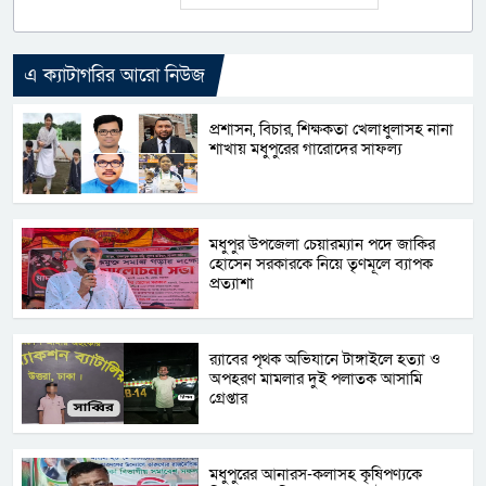
এ ক্যাটাগরির আরো নিউজ
প্রশাসন, বিচার, শিক্ষকতা খেলাধুলাসহ নানা
শাখায় মধুপুরের গারোদের সাফল্য
মধুপুর উপজেলা চেয়ারম্যান পদে জাকির
হোসেন সরকারকে নিয়ে তৃণমূলে ব্যাপক
প্রত্যাশা
র‌্যাবের পৃথক অভিযানে টাঙ্গাইলে হত্যা ও
অপহরণ মামলার দুই পলাতক আসামি
গ্রেপ্তার
মধুপুরের আনারস-কলাসহ কৃষিপণ্যকে