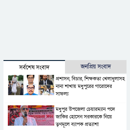
জনপ্রিয় সংবাদ
সর্বশেষ সংবাদ
প্রশাসন, বিচার, শিক্ষকতা খেলাধুলাসহ
নানা শাখায় মধুপুরের গারোদের
সাফল্য
মধুপুর উপজেলা চেয়ারম্যান পদে
জাকির হোসেন সরকারকে নিয়ে
তৃণমূলে ব্যাপক প্রত্যাশা