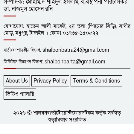
সম্পাদকঃ মোহাম্মদ শহিদুল ইসলাম, ব্যবস্থাপনা পরিচালকঃ
ডা. নাজমুল হোসেন রনি
যোগাযোগ: হাতেম আলী মার্কেট, ২য় তলা (পিছনের সিঁড়ি), সাথীর
মোড়, মধুপুর, টাঙ্গাইল । ফোনঃ ০১৭৩৫-১৫০৫২২
বার্তা/
সম্পাদকীয়
বিভাগ:
shalbonbatra24@gmail.com
ডিজিটাল বিজ্ঞাপন বিভাগ:
shalbonbarta@gmail.com
About Us
Privacy Policy
Terms & Conditions
ভিডিও গ্যালারি
২০২৬ © শালবনবার্তাটোয়েন্টিফোরডটকম কর্তৃক সর্বস্বত্ব
স্বত্বাধিকার সংরক্ষিত