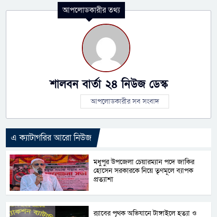
আপলোডকারীর তথ্য
শালবন বার্তা ২৪ নিউজ ডেস্ক
আপলোডকারীর সব সংবাদ
এ ক্যাটাগরির আরো নিউজ
মধুপুর উপজেলা চেয়ারম্যান পদে জাকির
হোসেন সরকারকে নিয়ে তৃণমূলে ব্যাপক
প্রত্যাশা
র‌্যাবের পৃথক অভিযানে টাঙ্গাইলে হত্যা ও