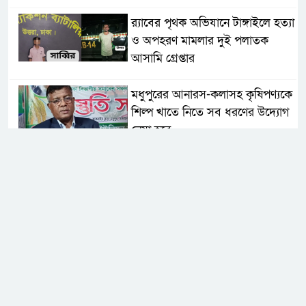
র‌্যাবের পৃথক অভিযানে টাঙ্গাইলে হত্যা
ও অপহরণ মামলার দুই পলাতক
আসামি গ্রেপ্তার
মধুপুরের আনারস-কলাসহ কৃষিপণ্যকে
শিল্প খাতে নিতে সব ধরণের উদ্যোগ
নেয়া হবে
মধুপুরে বিশ্ব মাতৃদুগ্ধ সপ্তাহের উদ্বোধন,
আলোচনা সভা ও শোভাযাত্রা অনুষ্ঠিত
মধুপুরে বিএনপি নেতার মাকে গলা
কেটে হত্যা
মধুপুরে বাস-ট্রাকের মুখোমুখি সংঘর্ষে
নিহত ৩, আহত ২০-২৫