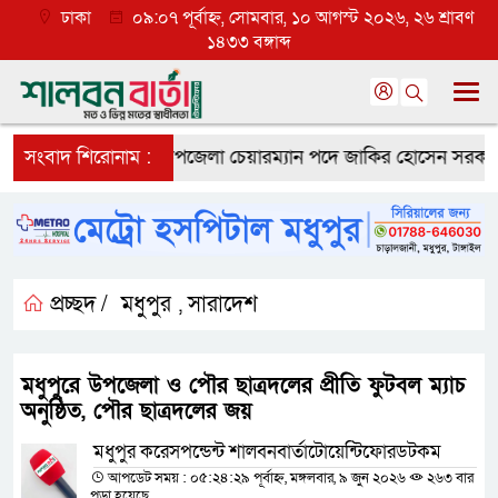
ঢাকা
০৯:০৭ পূর্বাহ্ন, সোমবার, ১০ আগস্ট ২০২৬, ২৬ শ্রাবণ
১৪৩৩ বঙ্গাব্দ
 সাফল্য
সংবাদ শিরোনাম :
মধুপুর উপজেলা চেয়ারম্যান পদে জাকির হোসেন সরকারকে নিয়ে
প্রচ্ছদ /
মধুপুর
সারাদেশ
,
মধুপুরে উপজেলা ও পৌর ছাত্রদলের প্রীতি ফুটবল ম্যাচ
অনুষ্ঠিত, পৌর ছাত্রদলের জয়
মধুপুর করেসপন্ডেন্ট শালবনবার্তাটোয়েন্টিফোরডটকম
আপডেট সময় : ০৫:২৪:২৯ পূর্বাহ্ন, মঙ্গলবার, ৯ জুন ২০২৬
২৬৩ বার
পড়া হয়েছে