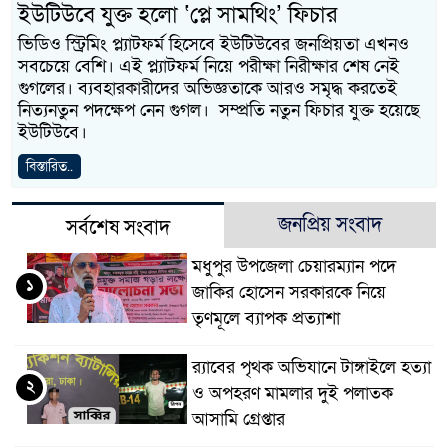
ইউটিউবে যুক্ত হলো ‘প্লে সামথিং’ ফিচার
ভিডিও স্ট্রিমিং প্ল্যাটফর্ম হিসেবে ইউটিউবের জনপ্রিয়তা এখনও
সবচেয়ে বেশি। এই প্ল্যাটফর্ম নিয়ে পরীক্ষা নিরীক্ষার শেষ নেই
গুগলের। ব্যবহারকারীদের অভিজ্ঞতাকে আরও সমৃদ্ধ করতেই
নিত্যনতুন পদক্ষেপ নেন গুগল। সম্প্রতি নতুন ফিচার যুক্ত হয়েছে
ইউটিউবে।
বিস্তারিত..
জনপ্রিয় সংবাদ
সর্বশেষ সংবাদ
মধুপুর উপজেলা চেয়ারম্যান পদে
১
জাকির হোসেন সরকারকে নিয়ে
তৃণমূলে ব্যাপক প্রত্যাশা
র‌্যাবের পৃথক অভিযানে টাঙ্গাইলে হত্যা
২
ও অপহরণ মামলার দুই পলাতক
আসামি গ্রেপ্তার