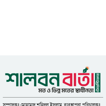
গুজবে কান নয়, তথ্য যাচাই করে
৮
সংবাদ প্রকাশ করুন — ফকির মাহবুব
আনাম
সাইবার সুরক্ষা আইন সংশোধনের
৯
খসড়া চূড়ান্তে আরও এক দফা
বৈঠকের সিদ্ধান্ত
মধুপুরকে শান্তি, শৃঙ্খলা ও উন্নয়নের
১০
উপজেলায় রূপ দিতে সবার
সহযোগিতা চাইলেন সাইফুল ইসলাম
ধনবাড়ীতে এইচএসসি পরীক্ষার্থীর
১১
মৃত্যুর ঘটনায় প্রেমিকের শাস্তির
দাবিতে মানববন্ধন
সম্পাদকঃ মোহাম্মদ শহিদুল ইসলাম, ব্যবস্থাপনা পরিচালকঃ
জেলা প্রশাসক গোল্ডকাপ ফুটবল