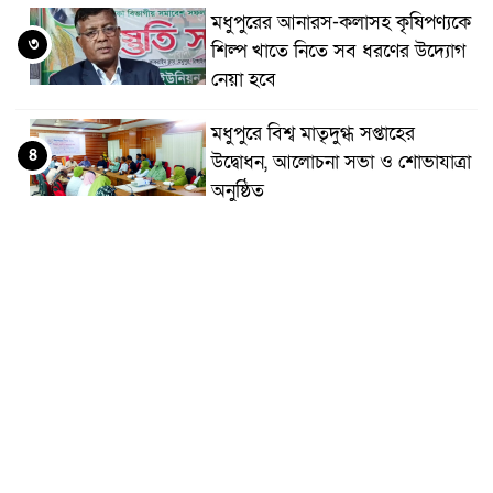
মধুপুরের আনারস-কলাসহ কৃষিপণ্যকে
৩
শিল্প খাতে নিতে সব ধরণের উদ্যোগ
নেয়া হবে
মধুপুরে বিশ্ব মাতৃদুগ্ধ সপ্তাহের
৪
উদ্বোধন, আলোচনা সভা ও শোভাযাত্রা
অনুষ্ঠিত
মধুপুরে বিএনপি নেতার মাকে গলা
৫
কেটে হত্যা
মধুপুরে বাস-ট্রাকের মুখোমুখি সংঘর্ষে
৬
নিহত ৩, আহত ২০-২৫
আইসিটি বিভাগের জুলাই মাসের
৭
এডিপি পর্যালোচনা সভা অনুষ্ঠিত