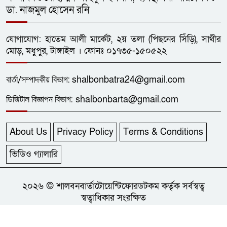
১২
ডা. নাজমুল হোসেন রনি
টুর্নামেন্টে ধনবাড়ী-গোপালপুরের লড়াই
গোলশূন্য
যোগাযোগ: হাতেম আলী মার্কেট, ২য় তলা (পিছনের সিঁড়ি), সাথীর
ধনবাড়ীতে এইচএসসি শিক্ষার্থীর
মোড়, মধুপুর, টাঙ্গাইল । ফোনঃ ০১৭৩৫-১৫০৫২২
১৩
ফাঁসিতে ঝুলে আত্মহত্যা
বার্তা/
সম্পাদকীয়
বিভাগ:
shalbonbatra24@gmail.com
ছাত্রদলের নেতা আল-আমিনের
ডিজিটাল বিজ্ঞাপন বিভাগ:
shalbonbarta@gmail.com
১৪
প্লাটিলেট সহ ৯১তম রক্তদান
About Us
Privacy Policy
Terms & Conditions
ধনবাড়ীতে কৃষকদের মাঝে বিনামূল্যে
১৫
গাছের চারা, খুটি ও জৈব সার বিতরণ
ভিডিও গ্যালারি
একাধিক পত্রিকা না পড়লে যাঁর কাছে
২০২৬ © শালবনবার্তাটোয়েন্টিফোরডটকম কর্তৃক সর্বস্বত্ব
১৬
স্বত্বাধিকার সংরক্ষিত
দিনটি ছিল অর্থহীন