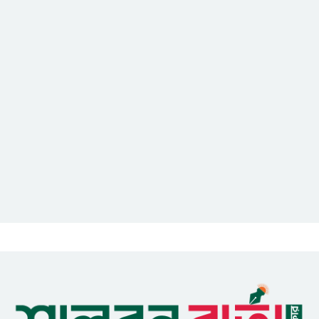
নিহত ৩, আহত ২০-২৫
আইসিটি বিভাগের জুলাই মাসের
এডিপি পর্যালোচনা সভা অনুষ্ঠিত
গুজবে কান নয়, তথ্য যাচাই করে
সংবাদ প্রকাশ করুন — ফকির মাহবুব
আনাম
সাইবার সুরক্ষা আইন সংশোধনের
খসড়া চূড়ান্তে আরও এক দফা
বৈঠকের সিদ্ধান্ত
মধুপুরকে শান্তি, শৃঙ্খলা ও উন্নয়নের
উপজেলায় রূপ দিতে সবার
সহযোগিতা চাইলেন সাইফুল ইসলাম