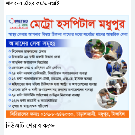
শালবনবার্তা২৪.কম/এসআই
নিউজটি শেয়ার করুন