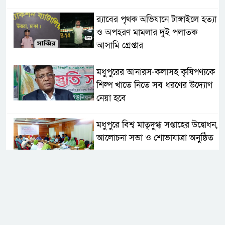
র‌্যাবের পৃথক অভিযানে টাঙ্গাইলে হত্যা
ও অপহরণ মামলার দুই পলাতক
আসামি গ্রেপ্তার
মধুপুরের আনারস-কলাসহ কৃষিপণ্যকে
শিল্প খাতে নিতে সব ধরণের উদ্যোগ
নেয়া হবে
মধুপুরে বিশ্ব মাতৃদুগ্ধ সপ্তাহের উদ্বোধন,
আলোচনা সভা ও শোভাযাত্রা অনুষ্ঠিত
মধুপুরে বিএনপি নেতার মাকে গলা
কেটে হত্যা
মধুপুরে বাস-ট্রাকের মুখোমুখি সংঘর্ষে