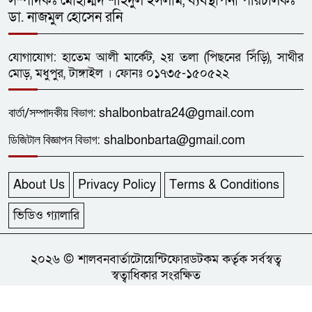
সম্পাদকঃ মোহাম্মদ শহিদুল ইসলাম, ব্যবস্থাপনা পরিচালকঃ
জেলা প্রশাসক গোল্ডকাপ ফুটবল
১২
ডা. নাজমুল হোসেন রনি
টুর্নামেন্টে ধনবাড়ী-গোপালপুরের লড়াই
গোলশূন্য
যোগাযোগ: হাতেম আলী মার্কেট, ২য় তলা (পিছনের সিঁড়ি), সাথীর
ধনবাড়ীতে এইচএসসি শিক্ষার্থীর
মোড়, মধুপুর, টাঙ্গাইল । ফোনঃ ০১৭৩৫-১৫০৫২২
১৩
ফাঁসিতে ঝুলে আত্মহত্যা
বার্তা/
সম্পাদকীয়
বিভাগ:
shalbonbatra24@gmail.com
ছাত্রদলের নেতা আল-আমিনের
ডিজিটাল বিজ্ঞাপন বিভাগ:
shalbonbarta@gmail.com
১৪
প্লাটিলেট সহ ৯১তম রক্তদান
About Us
Privacy Policy
Terms & Conditions
ধনবাড়ীতে কৃষকদের মাঝে বিনামূল্যে
১৫
গাছের চারা, খুটি ও জৈব সার বিতরণ
ভিডিও গ্যালারি
একাধিক পত্রিকা না পড়লে যাঁর কাছে
২০২৬ © শালবনবার্তাটোয়েন্টিফোরডটকম কর্তৃক সর্বস্বত্ব
১৬
স্বত্বাধিকার সংরক্ষিত
দিনটি ছিল অর্থহীন