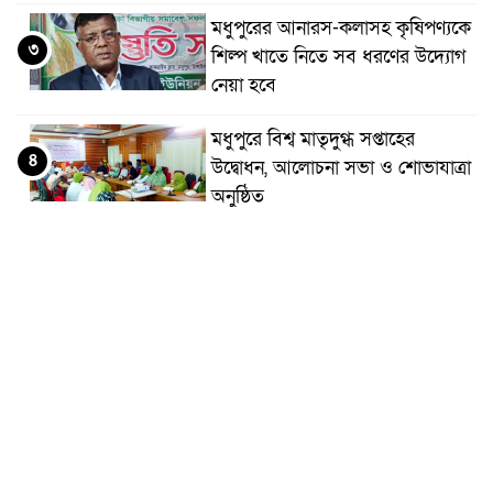
মধুপুরের আনারস-কলাসহ কৃষিপণ্যকে
৩
শিল্প খাতে নিতে সব ধরণের উদ্যোগ
নেয়া হবে
মধুপুরে বিশ্ব মাতৃদুগ্ধ সপ্তাহের
৪
উদ্বোধন, আলোচনা সভা ও শোভাযাত্রা
অনুষ্ঠিত
মধুপুরে বিএনপি নেতার মাকে গলা
৫
কেটে হত্যা
মধুপুরে বাস-ট্রাকের মুখোমুখি সংঘর্ষে
৬
নিহত ৩, আহত ২০-২৫
আইসিটি বিভাগের জুলাই মাসের
৭
এডিপি পর্যালোচনা সভা অনুষ্ঠিত