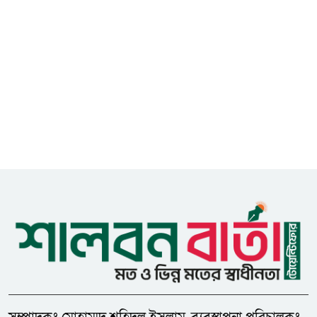
গুজবে কান নয়, তথ্য যাচাই করে
৮
সংবাদ প্রকাশ করুন — ফকির মাহবুব
আনাম
সাইবার সুরক্ষা আইন সংশোধনের
৯
খসড়া চূড়ান্তে আরও এক দফা
বৈঠকের সিদ্ধান্ত
মধুপুরকে শান্তি, শৃঙ্খলা ও উন্নয়নের
১০
উপজেলায় রূপ দিতে সবার
সহযোগিতা চাইলেন সাইফুল ইসলাম
ধনবাড়ীতে এইচএসসি পরীক্ষার্থীর
১১
মৃত্যুর ঘটনায় প্রেমিকের শাস্তির
দাবিতে মানববন্ধন