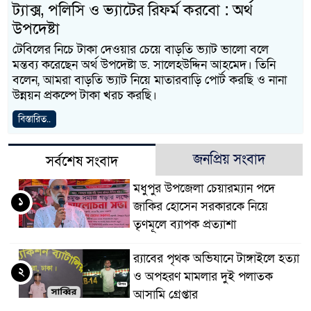
ট্যাক্স, পলিসি ও ভ্যাটের রিফর্ম করবো : অর্থ
উপদেষ্টা
টেবিলের নিচে টাকা দেওয়ার চেয়ে বাড়তি ভ্যাট ভালো বলে
মন্তব্য করেছেন অর্থ উপদেষ্টা ড. সালেহউদ্দিন আহমেদ। তিনি
বলেন, আমরা বাড়তি ভ্যাট নিয়ে মাতারবাড়ি পোর্ট করছি ও নানা
উন্নয়ন প্রকল্পে টাকা খরচ করছি।
বিস্তারিত..
জনপ্রিয় সংবাদ
সর্বশেষ সংবাদ
মধুপুর উপজেলা চেয়ারম্যান পদে
১
জাকির হোসেন সরকারকে নিয়ে
তৃণমূলে ব্যাপক প্রত্যাশা
র‌্যাবের পৃথক অভিযানে টাঙ্গাইলে হত্যা
২
ও অপহরণ মামলার দুই পলাতক
আসামি গ্রেপ্তার