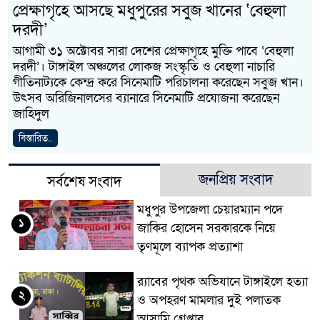
প্রেক্ষাগৃহে আসছে মধুপুরের সবুজ খানের ‘বেহুলা
দরদী’
আগামী ৩১ অক্টোবর সারা দেশের প্রেক্ষাগৃহে মুক্তি পাবে ‘বেহুলা
দরদী’। টাঙ্গাইল অঞ্চলের লোকজ সংস্কৃতি ও বেহুলা নাচারি
গীতিনাট্যকে কেন্দ্র করে সিনেমাটি পরিচালনা করেছেন সবুজ খান।
উৎসব অরিজিনালসের ব্যানারে সিনেমাটি প্রযোজনা করেছেন
জাহিদুল
বিস্তারিত..
জনপ্রিয় সংবাদ
সর্বশেষ সংবাদ
মধুপুর উপজেলা চেয়ারম্যান পদে
১
জাকির হোসেন সরকারকে নিয়ে
তৃণমূলে ব্যাপক প্রত্যাশা
র‌্যাবের পৃথক অভিযানে টাঙ্গাইলে হত্যা
২
ও অপহরণ মামলার দুই পলাতক
আসামি গ্রেপ্তার