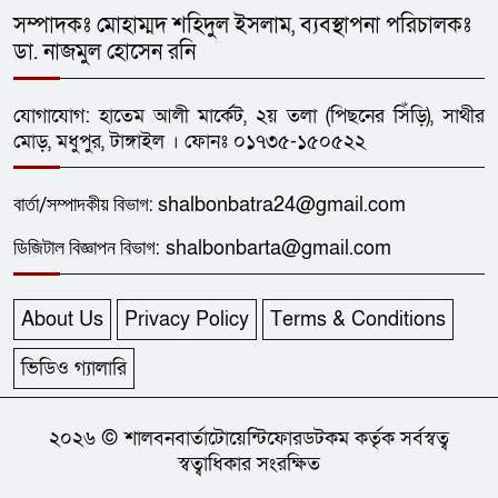
সম্পাদকঃ মোহাম্মদ শহিদুল ইসলাম, ব্যবস্থাপনা পরিচালকঃ
জেলা প্রশাসক গোল্ডকাপ ফুটবল
১২
ডা. নাজমুল হোসেন রনি
টুর্নামেন্টে ধনবাড়ী-গোপালপুরের লড়াই
গোলশূন্য
যোগাযোগ: হাতেম আলী মার্কেট, ২য় তলা (পিছনের সিঁড়ি), সাথীর
ধনবাড়ীতে এইচএসসি শিক্ষার্থীর
মোড়, মধুপুর, টাঙ্গাইল । ফোনঃ ০১৭৩৫-১৫০৫২২
১৩
ফাঁসিতে ঝুলে আত্মহত্যা
বার্তা/
সম্পাদকীয়
বিভাগ:
shalbonbatra24@gmail.com
ছাত্রদলের নেতা আল-আমিনের
ডিজিটাল বিজ্ঞাপন বিভাগ:
shalbonbarta@gmail.com
১৪
প্লাটিলেট সহ ৯১তম রক্তদান
About Us
Privacy Policy
Terms & Conditions
ধনবাড়ীতে কৃষকদের মাঝে বিনামূল্যে
১৫
গাছের চারা, খুটি ও জৈব সার বিতরণ
ভিডিও গ্যালারি
একাধিক পত্রিকা না পড়লে যাঁর কাছে
২০২৬ © শালবনবার্তাটোয়েন্টিফোরডটকম কর্তৃক সর্বস্বত্ব
১৬
স্বত্বাধিকার সংরক্ষিত
দিনটি ছিল অর্থহীন