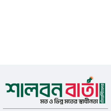
এডিপি পর্যালোচনা সভা অনুষ্ঠিত
গুজবে কান নয়, তথ্য যাচাই করে
৮
সংবাদ প্রকাশ করুন — ফকির মাহবুব
আনাম
সাইবার সুরক্ষা আইন সংশোধনের
৯
খসড়া চূড়ান্তে আরও এক দফা
বৈঠকের সিদ্ধান্ত
মধুপুরকে শান্তি, শৃঙ্খলা ও উন্নয়নের
১০
উপজেলায় রূপ দিতে সবার
সহযোগিতা চাইলেন সাইফুল ইসলাম
ধনবাড়ীতে এইচএসসি পরীক্ষার্থীর
১১
মৃত্যুর ঘটনায় প্রেমিকের শাস্তির
দাবিতে মানববন্ধন