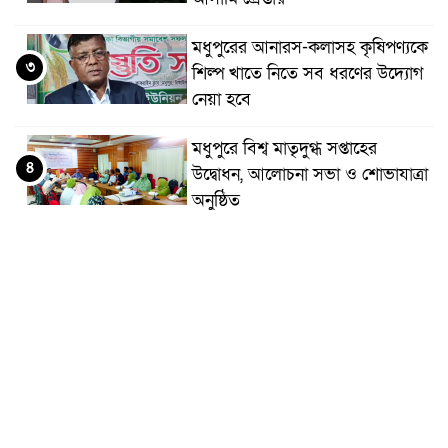
মধুপুরের আনারস-কলাসহ কৃষিপণ্যকে
৩
শিল্প খাতে নিতে সব ধরণের উদ্যোগ
নেয়া হবে
মধুপুরে বিশ্ব মাতৃদুগ্ধ সপ্তাহের
৪
উদ্বোধন, আলোচনা সভা ও শোভাযাত্রা
অনুষ্ঠিত
মধুপুরে বিএনপি নেতার মাকে গলা
৫
কেটে হত্যা
মধুপুরে বাস-ট্রাকের মুখোমুখি সংঘর্ষে
৬
নিহত ৩, আহত ২০-২৫
আইসিটি বিভাগের জুলাই মাসের
৭