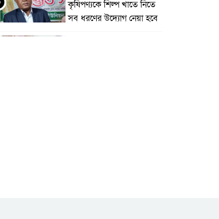
৩
কৃষিপণ্যকে শিল্প খাতে নিতে
সব ধরণের উদ্যোগ নেয়া হবে
মধুপুরে বিশ্ব মাতৃদুগ্ধ সপ্তাহের
উদ্বোধন, আলোচনা সভা ও
শোভাযাত্রা অনুষ্ঠিত
মধুপুরে বিএনপি নেতার মাকে
৫
গলা কেটে হত্যা
মধুপুরে বাস-ট্রাকের মুখোমুখি
৬
সংঘর্ষে নিহত ৩, আহত
২০-২৫
আইসিটি বিভাগের জুলাই
মাসের এডিপি পর্যালোচনা