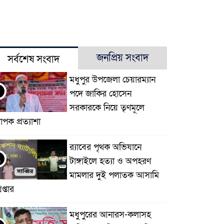
জনপ্রিয় সংবাদ
সর্বশেষ সংবাদ
মধুপুর উপজেলা চেয়ারম্যান
পদে জাকির হোসেন
সরকারকে নিয়ে তৃণমূলে
যাপক প্রত্যাশা
র‌্যাবের পৃথক অভিযানে
২
টাঙ্গাইলে হত্যা ও অপহরণ
মামলার দুই পলাতক আসামি
েপ্তার
মধুপুরের আনারস-কলাসহ