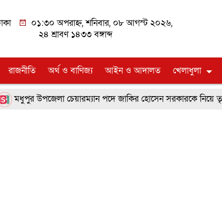
াকা
০১:৩০ অপরাহ্ন, শনিবার, ০৮ আগস্ট ২০২৬,
২৪ শ্রাবণ ১৪৩৩ বঙ্গাব্দ
রাজনীতি
অর্থ ও বাণিজ্য
আইন ও আদালত
খেলাধুলা
মধুপুর উপজেলা চেয়ারম্যান পদে জাকির হোসেন সরকারকে নিয়ে তৃণমূলে