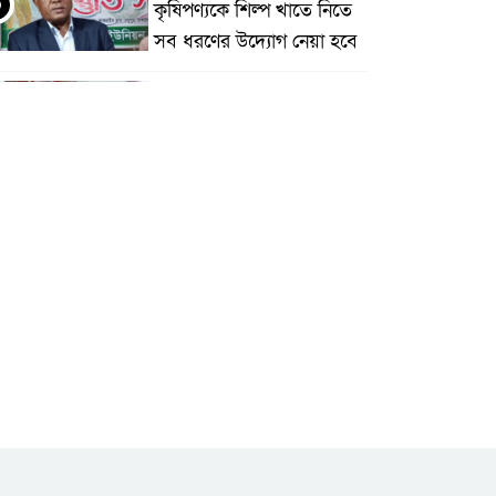
৩
কৃষিপণ্যকে শিল্প খাতে নিতে
সব ধরণের উদ্যোগ নেয়া হবে
মধুপুরে বিশ্ব মাতৃদুগ্ধ সপ্তাহের
উদ্বোধন, আলোচনা সভা ও
শোভাযাত্রা অনুষ্ঠিত
মধুপুরে বিএনপি নেতার মাকে
৫
গলা কেটে হত্যা
মধুপুরে বাস-ট্রাকের মুখোমুখি
৬
সংঘর্ষে নিহত ৩, আহত
২০-২৫
আইসিটি বিভাগের জুলাই
মাসের এডিপি পর্যালোচনা