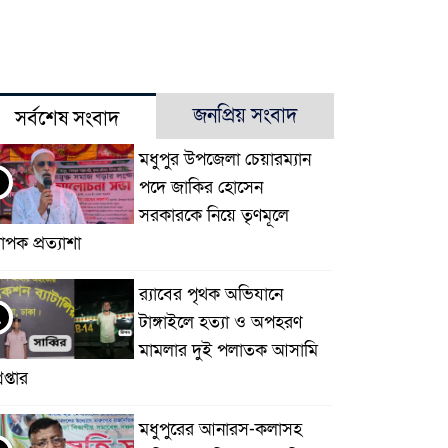
জনপ্রিয় সংবাদ
সর্বশেষ সংবাদ
মধুপুর উপজেলা চেয়ারম্যান
পদে জাকির হোসেন
সরকারকে নিয়ে তৃণমূলে
যাপক প্রত্যাশা
র‌্যাবের পৃথক অভিযানে
২
টাঙ্গাইলে হত্যা ও অপহরণ
মামলার দুই পলাতক আসামি
েপ্তার
মধুপুরের আনারস-কলাসহ